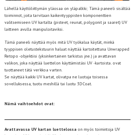
Lähellä käyttöliittymän yläosaa on yläpalkki; Tämä paneeli sisältää
toiminnot, joita tarvitaan kaikentyyppisten komponenttien
valitsemiseen UV kartalta (pisteet, reunat, polygonit ja saaret) UV
laitteen avulla manipuloitaviksi.
Tämä paneeli näyttää myös mitä UV työkalua käytät, minkä
tyyppisen oletustekstuurin haluat näyttää kartoitettuna Unwrapped
Retopo -objektiisi (yksinkertainen tarkistus jne.) ja avattavan
valikon, joka näyttää luettelon käyttämistäsi UV -kartoista. ovat
tuottaneet tätä verkkoa varten.
Se näyttää kaikki UV kartat, olivatpa ne luotuja toisessa
sovelluksessa, tuotu meshillä tai luotu 3DCoat.
Nämä vaihtoehdot ovat:
Avattavassa UV kartan luettelossa
on myös toimintoja UV