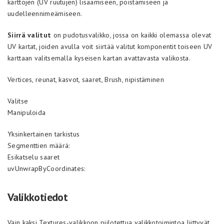
karttojen (UV ruutujen) lisäämiseen, poistamiseen ja
uudelleennimeämiseen.
Siirrä valitut
on pudotusvalikko, jossa on kaikki olemassa olevat
UV kartat, joiden avulla voit siirtää valitut komponentit toiseen UV
karttaan valitsemalla kyseisen kartan avattavasta valikosta.
Vertices, reunat, kasvot, saaret, Brush, nipistäminen
Valitse
Manipuloida
Yksinkertainen tarkistus
Segmenttien määrä:
Esikatselu saaret
uvUnwrapByCoordinates:
Valikkotiedot
Vain kaksi Textures-valikkoon piilotettua valikkotoimintoa liittyvät