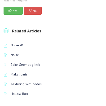
Was this helpful?
Yes
No
Related Articles
Noise3D
Noise
Bake Geometry Info
Make Joints
Texturing with nodes
Hollow Box