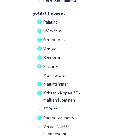
Per-Pixel Painting
Työtilat Huoneet
Painting
UV työtila
Retopologia
Veistää
Renderöi
Factures
Yksinkertaisin
Mallintaminen
Kitbash - Nopea 3D-
mallien luominen
3DPrint
Photogrammetry
Verkko NURBS-
huoneeseen