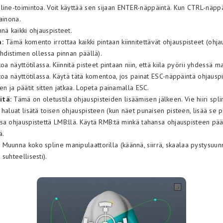
line-toimintoa. Voit käyttää sen sijaan ENTER-näppäintä. Kun CTRL-näppä
ainona.
nä kaikki ohjauspisteet.
a:
Tämä komento irrottaa kaikki pintaan kiinnitettävät ohjauspisteet (ohjau
ohdistimen ollessa pinnan päällä).
oa näyttötilassa. Kiinnitä pisteet pintaan niin, että kiila pyörii yhdessä ma
toa näyttötilassa. Käytä tätä komentoa, jos painat ESC-näppäintä ohjausp
en ja päätit sitten jatkaa. Lopeta painamalla ESC.
itä:
Tämä on oletustila ohjauspisteiden lisäämisen jälkeen. Vie hiiri spl
haluat lisätä toisen ohjauspisteen (kun näet punaisen pisteen, lisää se 
sa ohjauspistettä LMB:llä. Käytä RMB:tä minkä tahansa ohjauspisteen pää
ä.
:
Muunna koko spline manipulaattorilla (käännä, siirrä, skaalaa pystysuun
suhteellisesti).