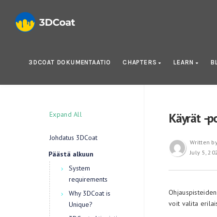
3DCOAT DOKUMENTAATIO
CHAPTERS
LEARN
B
Expand All
Käyrät -p
Johdatus 3DCoat
Written b
July 5, 20
Päästä alkuun
System
requirements
Ohjauspisteiden 
Why 3DCoat is
voit valita erila
Unique?