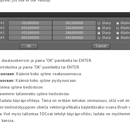
pline, jos sitä ei ole valittu).
skaalauskerroin ja paina “OK”-painiketta tai ENTER.
ertokulma ja paina “OK”-painiketta tai ENTER.
uoraan:
Käännä koko spline vaakasuunnassa.
uoraan:
Käännä koko spline pystysuoraan.
lenna spline tiedostoon.
aiemmin tallennettu spline tiedostosta.
a ladata käyräprofiileja. Tämä on erittäin tehokas ominaisuus, sillä voit i
n tiedostotyyppien ohella vektorigrafiikalla käytettäväksi osana Brush 
a. Voit myös tallentaa 3DCoat tehdyt käyräprofiilisi, ladata ne myöhemm
 kanssa.