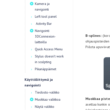
Kamera ja
navigointi
Left tool panel
Activity Bar
Navigointi
B-splines:
(koro
3DConnexion-
ohjauspisteiden 
laitteilla
Piilota apuviivat
Quick Access Menu
Stylus doesn’t work
in sculpting
Pikanäppäimet
Käyttöliittymä ja
navigointi
Tiedosto-valikko
Muokkaa piste
Muokkaa valikkoa
asettaa kunkin 
Näytä valikko