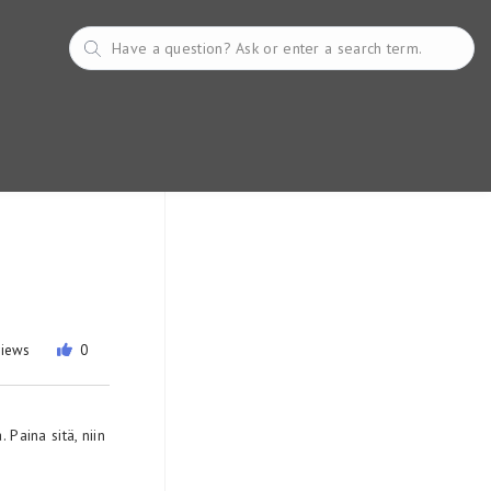
views
0
Paina sitä, niin