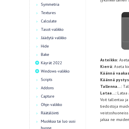
(yksinkertainen s
Symmetria
Textures
Calculate
Tasot-valikko
Jäädytä valikko
Hide
Bake
Asteikko:
Aseta 
Käyrät 2022
Kierrä:
Aseta ki
Windows-valikko
Käännä vaakas
Scripts
Käännä pystys
Tallenna…:
Tal
Addons
Lataa…:
Lataa 
Capture
Voit tallentaa j
Ohje-valikko
tiedostoja muide
Räätälöinti
veistoshuoneiss
jakaa ne muiden
Muokkaa tai luo uusi
huone