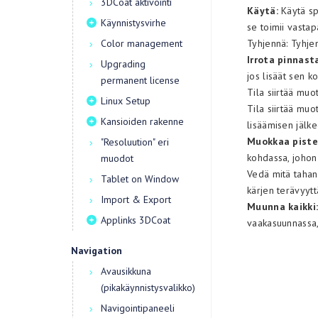
3DCoat aktivointi
Käytä:
Käytä sp
Käynnistysvirhe
se toimii vastap
Color management
Tyhjennä: Tyhjen
Irrota pinnast
Upgrading
jos lisäät sen k
permanent license
Tila siirtää muot
Linux Setup
Tila siirtää muo
Kansioiden rakenne
lisäämisen jälke
Muokkaa piste
"Resoluution" eri
kohdassa, johon 
muodot
Vedä mitä tahan
Tablet on Window
kärjen terävyytt
Import & Export
Muunna kaikki
Applinks 3DCoat
vaakasuunnassa, 
Navigation
Avausikkuna
(pikakäynnistysvalikko)
Navigointipaneeli