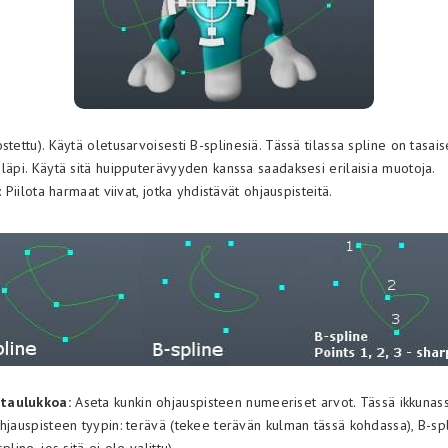
stettu). Käytä oletusarvoisesti B-splinesiä. Tässä tilassa spline on tasai
läpi. Käytä sitä huipputerävyyden kanssa saadaksesi erilaisia ​​muotoja.
: Piilota harmaat viivat, jotka yhdistävät ohjauspisteitä.
taulukkoa:
Aseta kunkin ohjauspisteen numeeriset arvot. Tässä ikkunas
ohjauspisteen tyypin: terävä (tekee terävän kulman tässä kohdassa), B-sp