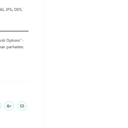
NG, JPG, DDS,
sh Options” -
nnan parhaiten.