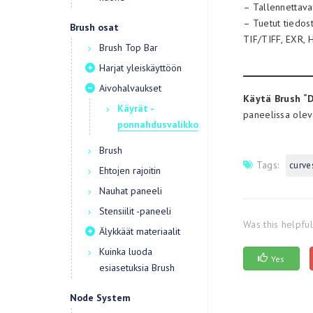
– Tallennettava
– Tuetut tiedos
Brush osat
TIF/TIFF, EXR, 
Brush Top Bar
Harjat yleiskäyttöön
Aivohalvaukset
Käytä Brush “Da
Käyrät -
paneelissa olevi
ponnahdusvalikko
Brush
Tags:
curve
Ehtojen rajoitin
Nauhat paneeli
Stensiilit -paneeli
Was this helpfu
Älykkäät materiaalit
Kuinka luoda
Yes
esiasetuksia Brush
Node System