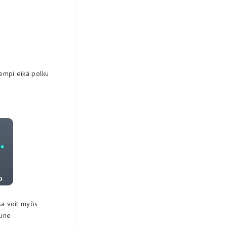
sempi eikä polku
sa voit myös
line