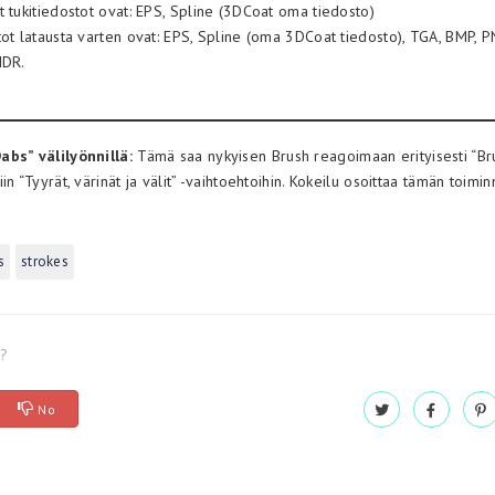
t tukitiedostot ovat: EPS, Spline (3DCoat oma tiedosto)
tot latausta varten ovat: EPS, Spline (oma 3DCoat tiedosto), TGA, BMP, P
HDR.
bs” välilyönnillä:
Tämä saa nykyisen Brush reagoimaan erityisesti “Bru
in “Tyyrät, värinät ja välit” -vaihtoehtoihin. Kokeilu osoittaa tämän toimi
s
strokes
l?
No