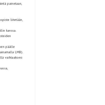
intä painetaan,
spiste liitetään,
llin kanssa.
isteiden
inen päälle
painamalla LMB).
llä vaihtaaksesi
nassa,