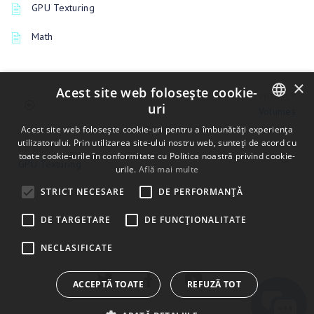
GPU Texturing
Math
×
Acest site web folosește cookie-
PREVIOUSLY
uri
Volumes
ENGLISH
Acest site web folosește cookie-uri pentru a îmbunătăți experiența
utilizatorului. Prin utilizarea site-ului nostru web, sunteți de acord cu
UP NEXT
BULGARIAN
toate cookie-urile în conformitate cu Politica noastră privind cookie-
GPU Texturing
urile.
Află mai multe
CROATIAN
STRICT NECESARE
DE PERFORMANȚĂ
CZECH
DE TARGETARE
DE FUNCŢIONALITATE
DANISH
DUTCH
NECLASIFICATE
ESTONIAN
ACCEPTĂ TOATE
REFUZĂ TOT
FINNISH