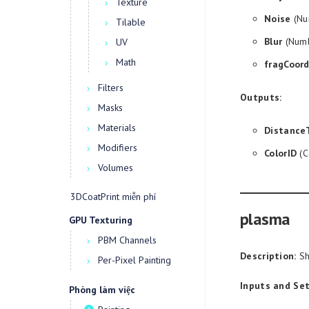
Texture
Noise
(Nu
Tilable
Blur
(Numb
UV
Math
fragCoor
Filters
Outputs:
Masks
Materials
Distance
Modifiers
ColorID
(C
Volumes
3DCoatPrint miễn phí
plasma
GPU Texturing
PBM Channels
Description:
Sh
Per-Pixel Painting
Inputs and Set
Phòng làm việc