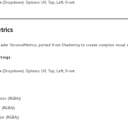
n
(Dropdown): Options: UV, Top, Left, Front
trics
ader VoronoiMetrics, ported from Shadertoy to create complex visual e
tings:
n
(Dropdown): Options: UV, Top, Left, Front
lor (RGBA))
 (RGBA))
lor (RGBA))