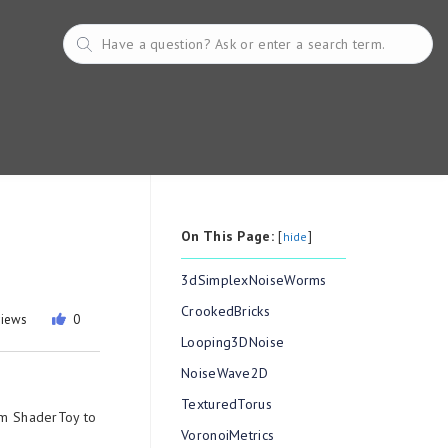
On This Page:
[
]
hide
3dSimplexNoiseWorms
CrookedBricks
views
0
Looping3DNoise
NoiseWave2D
TexturedTorus
om ShaderToy to
VoronoiMetrics