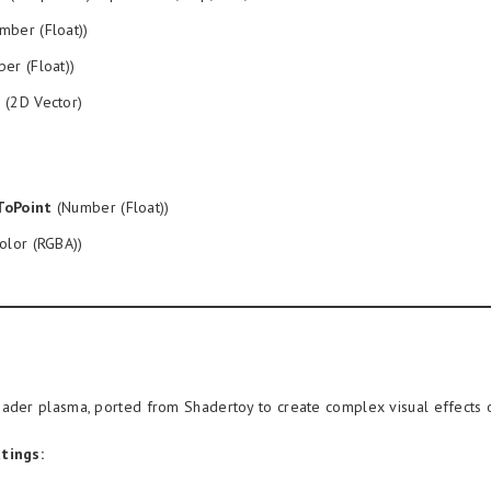
mber (Float))
er (Float))
d
(2D Vector)
ToPoint
(Number (Float))
olor (RGBA))
ader plasma, ported from Shadertoy to create complex visual effects o
tings: