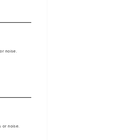
or noise.
 or noise.