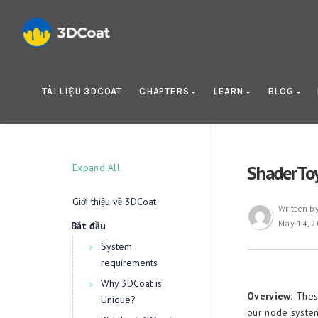
TÀI LIỆU 3DCOAT
CHAPTERS
LEARN
BLOG
Expand All
ShaderTo
Giới thiệu về 3DCoat
Written b
May 14, 
Bắt đầu
System
requirements
Why 3DCoat is
Overview:
These
Unique?
our node system