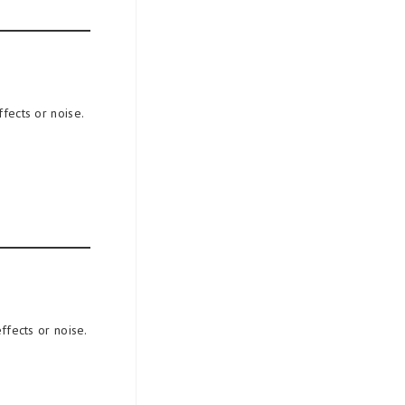
ects or noise.
fects or noise.