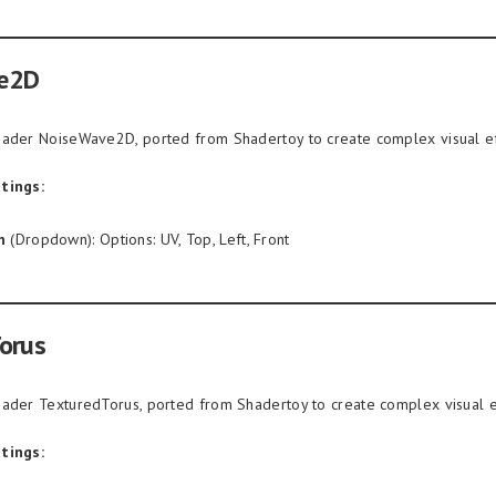
e2D
ader NoiseWave2D, ported from Shadertoy to create complex visual eff
tings:
n
(Dropdown): Options: UV, Top, Left, Front
orus
ader TexturedTorus, ported from Shadertoy to create complex visual ef
tings: