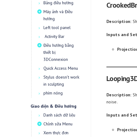
Bảng điều hướng
CrookedBr
Máy ảnh và Điều
hướng
Description:
Sh
Left tool panel
Inputs and Set
Activity Bar
Điều hướng bằng
Projectio
thiết bị
3DConnexion
Quick Access Menu
Looping3
Stylus doesn’t work
in sculpting
phím nóng
Description:
Sh
noise.
Giao diện & Điều hướng
Danh sách dữ liệu
Inputs and Set
Chỉnh sửa Menu
Projectio
Xem thực đơn