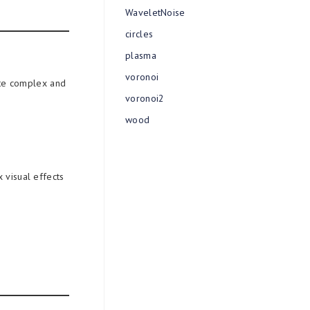
WaveletNoise
circles
plasma
voronoi
te complex and
voronoi2
wood
visual effects