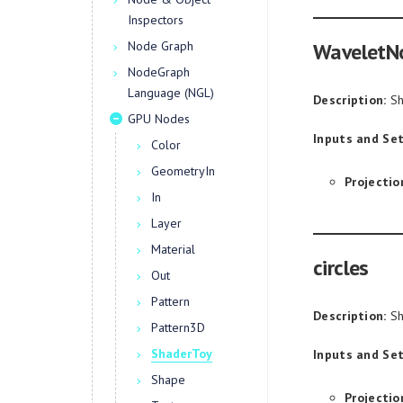
Inspectors
Node Graph
WaveletN
NodeGraph
Language (NGL)
Description:
Sh
GPU Nodes
Inputs and Set
Color
GeometryIn
Projectio
In
Layer
Material
circles
Out
Pattern
Description:
Sh
Pattern3D
ShaderToy
Inputs and Set
Shape
Projectio