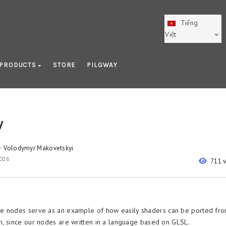
Tiếng
Việt
PRODUCTS
STORE
PILGWAY
y
Volodymyr Makovetskyi
y
2026
711 
 nodes serve as an example of how easily shaders can be ported fr
, since our nodes are written in a language based on GLSL.