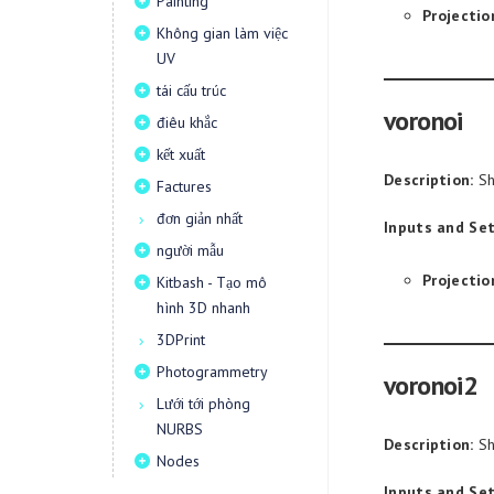
Painting
Projectio
Không gian làm việc
UV
tái cấu trúc
voronoi
điêu khắc
kết xuất
Description:
Sh
Factures
đơn giản nhất
Inputs and Set
người mẫu
Projectio
Kitbash - Tạo mô
hình 3D nhanh
3DPrint
Photogrammetry
voronoi2
Lưới tới phòng
NURBS
Description:
Sh
Nodes
Inputs and Set