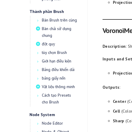
Projectio
Thành phần Brush
Bàn Brush trên cùng
Bàn chải sử dụng
VoronoiMe
chung
đột quỵ
Description:
Sh
tùy chọn Brush
Inputs and Set
Giới hạn điều kiện
Bảng điều khiển dải
Projectio
bảng giấy nến
Vật liệu thông minh
Outputs:
Cách tạo Presets
Center
(Co
cho Brush
Cell
(Color
Node System
Sharp
(Co
Node Editor
Node & Object