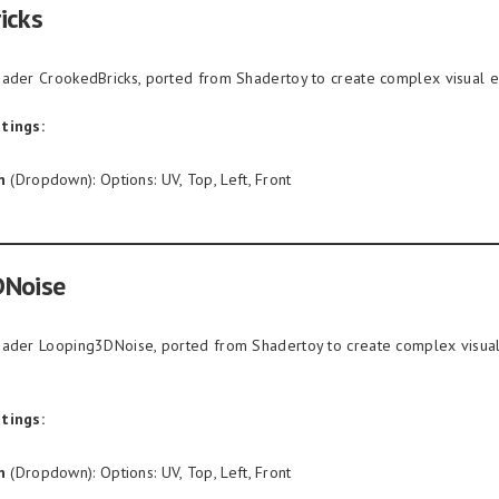
icks
ader CrookedBricks, ported from Shadertoy to create complex visual ef
tings:
n
(Dropdown): Options: UV, Top, Left, Front
DNoise
ader Looping3DNoise, ported from Shadertoy to create complex visual
tings:
n
(Dropdown): Options: UV, Top, Left, Front