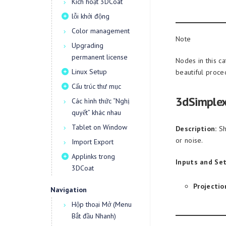
Kích hoạt 3DCoat
lỗi khởi động
Color management
Note
Upgrading
permanent license
Nodes in this c
Linux Setup
beautiful proce
Cấu trúc thư mục
3dSimple
Các hình thức “Nghị
quyết” khác nhau
Tablet on Window
Description:
Sh
or noise.
Import Export
Applinks trong
Inputs and Set
3DCoat
Projectio
Navigation
Hộp thoại Mở (Menu
Bắt đầu Nhanh)