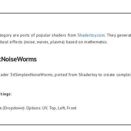
ategory are ports of popular shaders from
Shadertoy.com
. They genera
dural effects (noise, waves, plasma) based on mathematics.
xNoiseWorms
ader 3dSimplexNoiseWorms, ported from Shadertoy to create complex 
tings:
n
(Dropdown): Options: UV, Top, Left, Front