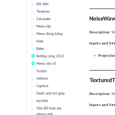
Đối diện
Textures
NoiseWav
Calculate
Menu lớp
Description:
Sh
Menu đóng băng
Hide
Inputs and Set
Bake
Projectio
Đường cong 2022
Menu cửa sổ
Scripts
Addons
TexturedT
Capture
Danh sách trợ giúp
Description:
Sh
tùy biến
Inputs and Set
Sửa đổi hoặc tạo
phòng mới