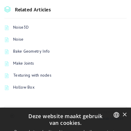
Related Articles
Noise3D
Noise
Bake Geometry Info
Make Joints
Texturing with nodes
Hollow Box
×
PREVIOUSLY
Deze website maakt gebruik
Tweak-toolset
van cookies.
ENGLISH