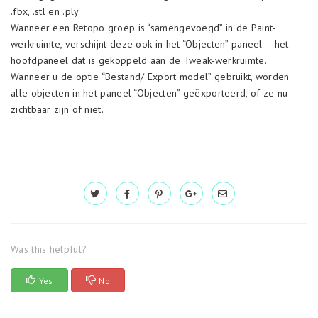
.fbx, .stl en .ply
Wanneer een Retopo groep is “samengevoegd” in de Paint-
werkruimte, verschijnt deze ook in het “Objecten”-paneel – het
hoofdpaneel dat is gekoppeld aan de Tweak-werkruimte.
Wanneer u de optie “Bestand/ Export model” gebruikt, worden
alle objecten in het paneel “Objecten” geëxporteerd, of ze nu
zichtbaar zijn of niet.
Was this helpful?
Yes
No