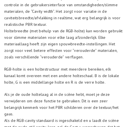
controle in de gebruikersinterface van omstandigheden/slimme
materialen, de “Cavity width”. Het zorgt voor variatie in de
caviteitsbreedte/afvlakking in realtime, wat erg belangrijk is voor
realistische PBR textuur.
Holtebreedte (met behulp van de RGB-holte) kan worden gebruikt
voor slimme materialen voor elke laag afzonderlijk. Elke
materiaallaag heeft zijn eigen spouwbreedte-instellingen. Het
zorgt voor veel betere effecten voor “verouderde” materialen,
zoals verschillende “verouderde” verflagen.
RGB-holte is een holtestructuur met meerdere bereiken, elk
kanaal komt overeen met een andere holteschaal. B is de lokale
holte, G is een middellange holte en R is de verre holte.
Als je de oude holtelaag al in de scène hebt, moet je deze
verwijderen om deze functie te gebruiken. Dit is een zeer
belangrijk kenmerk voor het PBR schilderen over de textuur/het
gaas.
Als de RGB-cavity standaard is ingeschakeld en u laadt de scène
met de oude-stijl cavity-laag, zal de Coat u waarschuwen dat het