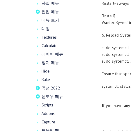
파일 메뉴
Restart=always
편집 메뉴
[Install]
메뉴 보기
WantedBy=multi-
대칭
6. Reload Syste
Textures
Calculate
sudo systemctl
레이어 메뉴
sudo systemctl
sudo systemctl 
정지 메뉴
Hide
Ensure that spac
Bake
systemctl statu
곡선 2022
윈도우 메뉴
Scripts
If you have any
Addons
Capture
도움말 메뉴