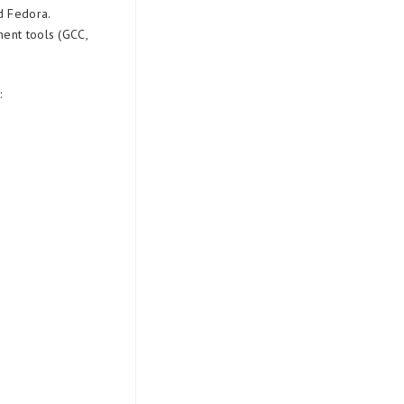
d Fedora.
ment tools (GCC,
: