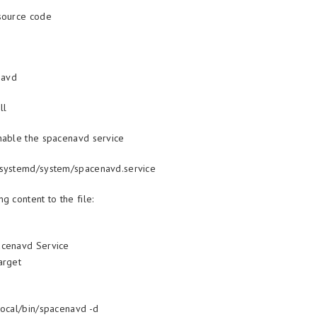
source code
navd
ll
nable the spacenavd service
/systemd/system/spacenavd.service
g content to the file:
acenavd Service
arget
local/bin/spacenavd -d