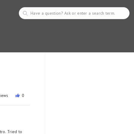
views
0
ro. Tried to