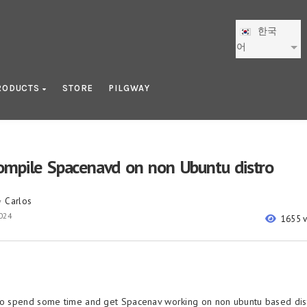
한국
어
RODUCTS
STORE
PILGWAY
mpile Spacenavd on non Ubuntu distro
Carlos
y
024
1655 
to spend some time and get Spacenav working on non ubuntu based dist