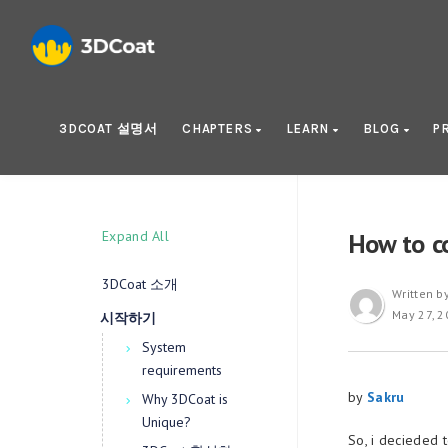
3DCOAT 설명서
CHAPTERS
LEARN
BLOG
P
Expand All
How to co
3DCoat 소개
Written b
May 27, 2
시작하기
System
requirements
by
Sakru
Why 3DCoat is
Unique?
So, i decieded 