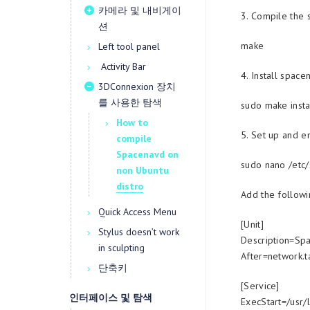
카메라 및 내비게이
3. Compile the 
션
make
Left tool panel
Activity Bar
4. Install space
3DConnexion 장치
를 사용한 탐색
sudo make insta
How to
5. Set up and e
compile
Spacenavd on
sudo nano /etc
non Ubuntu
distro
Add the followin
Quick Access Menu
[Unit]
Stylus doesn’t work
Description=Sp
in sculpting
After=network.t
단축키
[Service]
인터페이스 및 탐색
ExecStart=/usr/