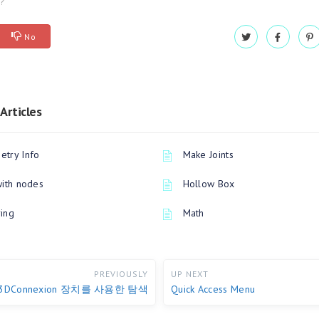
l?
No
Articles
try Info
Make Joints
with nodes
Hollow Box
ing
Math
PREVIOUSLY
UP NEXT
3DConnexion 장치를 사용한 탐색
Quick Access Menu