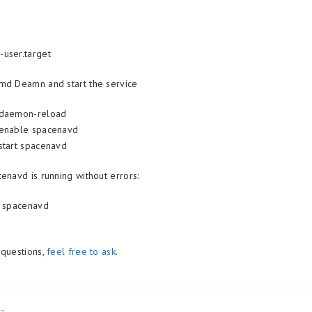
user.target
md Deamn and start the service
 daemon-reload
 enable spacenavd
start spacenavd
enavd is running without errors:
s spacenavd
 questions,
feel free to ask
.