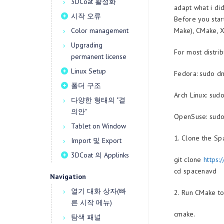
3DCoat 활성화
adapt what i di
시작 오류
Before you star
Color management
Make), CMake, X
Upgrading
For most distri
permanent license
Linux Setup
Fedora: sudo dn
폴더 구조
Arch Linux: sud
다양한 형태의 "결
의안"
OpenSuse: sudo
Tablet on Window
1. Clone the Sp
Import 및 Export
3DCoat 의 Applinks
git clone
https:
cd spacenavd
Navigation
열기 대화 상자(빠
2. Run CMake to
른 시작 메뉴)
cmake.
탐색 패널