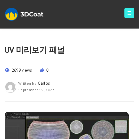
UV 미리보기 패널
2699 views
0
Carlos
Written by
September 19, 2022