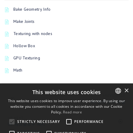
Bake Geometry Info
Make Joints
Texturing with nodes
Hollow Box
GPU Texturing
Math
×
This website uses cookies
PREVIOUSLY
This website uses cookies to improve user experience. By using our
UV 왼쪽 도구 패널
website you consent to all cookies in accordance with our Cookie
ENGLISH
Policy.
Read more
BULGARIAN
UP NEXT
STRICTLY NECESSARY
PERFORMANCE
UV 워크플로우 예시
CROATIAN