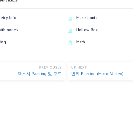
try Info
Make Joints
with nodes
Hollow Box
ing
Math
PREVIOUSLY
UP NEXT
텍스처 Painting 및 모드
변위 Painting (Micro-Vertex)