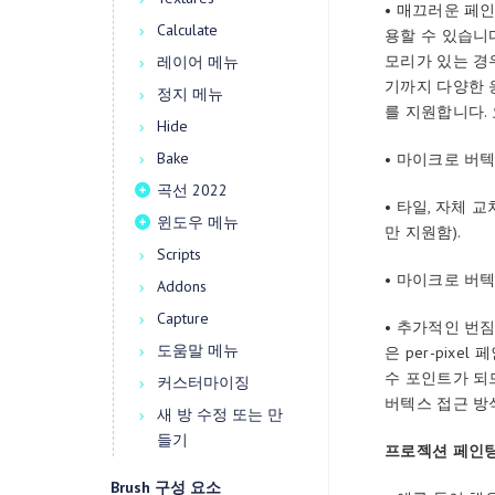
• 매끄러운 페인
Calculate
용할 수 있습니다
모리가 있는 경
레이어 메뉴
기까지 다양한 
정지 메뉴
를 지원합니다. 
Hide
Bake
• 마이크로 버
곡선 2022
• 타일, 자체
윈도우 메뉴
만 지원함).
Scripts
• 마이크로 버
Addons
Capture
• 추가적인 번
도움말 메뉴
은 per-pix
수 포인트가 되므
커스터마이징
버텍스 접근 방
새 방 수정 또는 만
들기
프로젝션 페인팅에
Brush 구성 요소