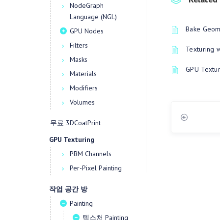
NodeGraph
Language (NGL)
Bake Geome
GPU Nodes
Filters
Texturing 
Masks
GPU Textur
Materials
Modifiers
Volumes
무료 3DCoatPrint
GPU Texturing
PBM Channels
Per-Pixel Painting
작업 공간 방
Painting
텍스처 Painting