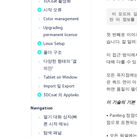
3DCoat 활성화
시작 오류
 이 모드의 깊이 페인팅은 실제 페인팅된 변위가 아닌 normal map 의 실시간 생성만 지원하지
Color management
만 이 정보를 기
Upgrading
permanent license
첫 번째로 이야기
습니다. 잘 알려
Linux Setup
폴더 구조
이 접근 방식에서
다양한 형태의 "결
대해 다를 수 있
의안"
모든 꼭지점에는
Tablet on Window
은 쿼드 면이 
Import 및 Export
하면 품질이 떨어
3DCoat 의 Applinks
이 기술의 기본
Navigation
• Paintin
열기 대화 상자(빠
점으로 표현되는
른 시작 메뉴)
탐색 패널
• 모든 픽셀에는