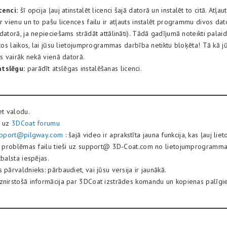
cenci:
šī opcija ļauj atinstalēt licenci šajā datorā un instalēt to citā. Atļa
r vienu un to pašu licences failu ir atļauts instalēt programmu divos da
datorā, ja nepieciešams strādāt attālināti). Tādā gadījumā noteikti pala
itos laikos, lai jūsu lietojumprogrammas darbība netiktu bloķēta! Tā kā j
us vairāk nekā vienā datorā.
tslēgu:
parādīt atslēgas instalēšanas licenci.
et valodu.
e uz
3DCoat forumu
support@pilgway.com
: šajā video ir aprakstīta jauna funkcija, kas ļauj lie
B) problēmas failu tieši uz support@ 3D-Coat.com no lietojumprogramma
tbalsta iespējas.
 pārvaldnieks: pārbaudiet, vai jūsu versija ir jaunākā.
znirstošā informācija par 3DCoat izstrādes komandu un kopienas palīgi