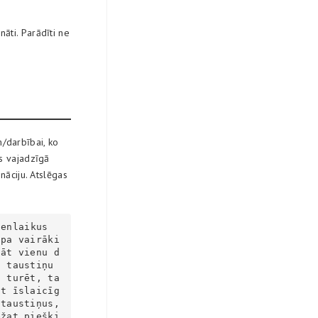
nāti. Parādīti ne
m/darbībai, ko
rs vajadzīgā
nāciju. Atslēgas
 pa vairāki
jāt vienu d
s taustiņu
o turēt, ta
at īslaicīg
taustiņus, 
ežat piešķi