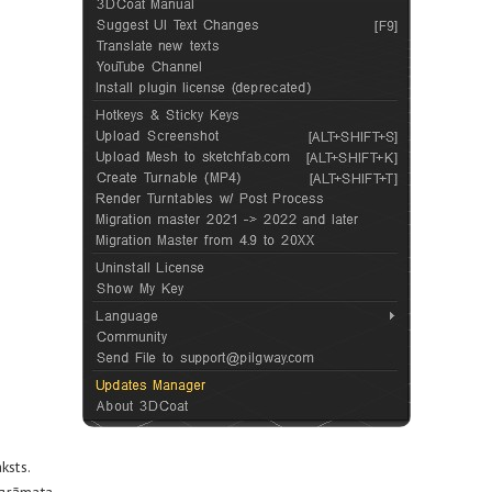
ksts.