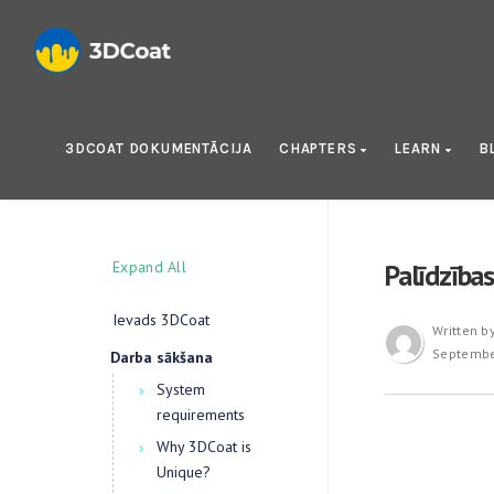
3DCOAT DOKUMENTĀCIJA
CHAPTERS
LEARN
B
Expand All
Palīdzības
Ievads 3DCoat
Written b
Septembe
Darba sākšana
System
requirements
Why 3DCoat is
Unique?