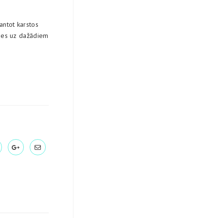
antot karstos
gties uz dažādiem