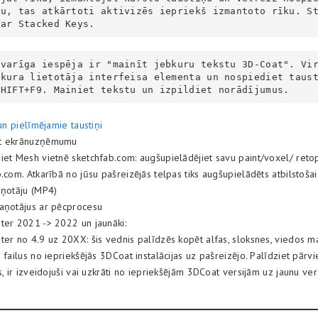
u, tas atkārtoti aktivizēs iepriekš izmantoto rīku. St
 ar Stacked Keys. 
svarīga iespēja ir "mainīt jebkuru tekstu 3D-Coat". Vi
bkura lietotāja interfeisa elementa un nospiediet taus
SHIFT+F9. Mainiet tekstu un izpildiet norādījumus.
 un pielīmējamie taustiņi
ēt ekrānuzņēmumu
iet Mesh vietnē sketchfab.com: augšupielādējiet savu paint/voxel/ ret
.com. Atkarībā no jūsu pašreizējās telpas tiks augšupielādēts atbilstošais
aņotāju (MP4)
aņotājus ar pēcprocesu
ter 2021 -> 2022 un jaunāki:
ter no 4.9 uz 20XX: šis vednis palīdzēs kopēt alfas, sloksnes, viedos ma
 failus no iepriekšējās 3DCoat instalācijas uz pašreizējo. Palīdziet pārvi
s, ir izveidojuši vai uzkrāti no iepriekšējām 3DCoat versijām uz jaunu vers