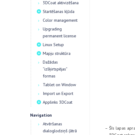
3DCoat aktivizēšana
Startēšanas kļūda
Color management
Upgrading
permanent license
Linux Setup
Mapju struktūra
Dažādas
“izšķirtspējas”
formas
Tablet on Window
Import un Export
Applinks 3DCoat
Navigation
Atvēršanas
– Šīs lapas apra
dialoglodziņš (ātrā