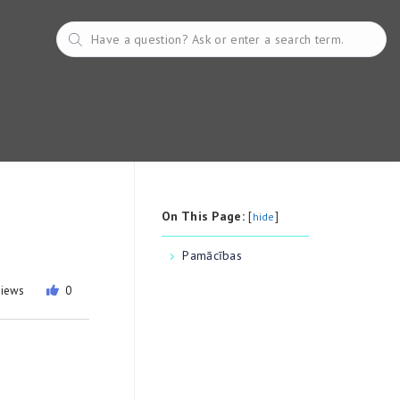
On This Page:
[
]
hide
Pamācības
views
0