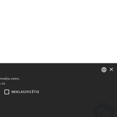
×
īmekļa vietni,
irāk
ENGLISH
NEKLASIFICĒTIE
BULGARIAN
CROATIAN
CZECH