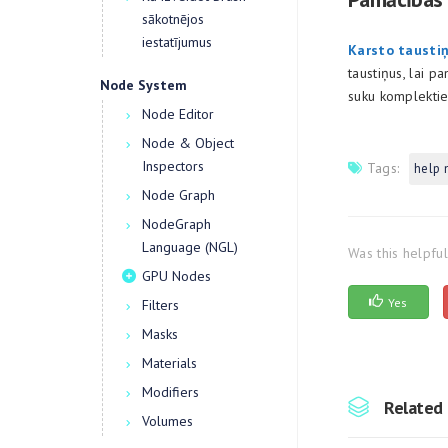
sākotnējos
iestatījumus
Karsto tausti
taustiņus, lai p
Node System
suku komplektiem
Node Editor
Node & Object
Inspectors
Tags:
help
Node Graph
NodeGraph
Language (NGL)
Was this helpfu
GPU Nodes
Yes
Filters
Masks
Materials
Modifiers
Related 
Volumes