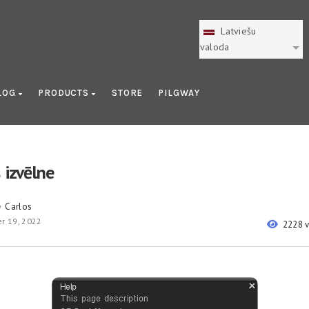
Latviešu
valoda
LOG
PRODUCTS
STORE
PILGWAY
 izvēlne
Carlos
y
r 19, 2022
2228 