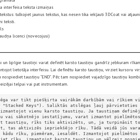
grāmata
āja interfeisa teksta izmaiņas
ekstus: tulkojiet jaunus tekstus, kas nesen tika iekļauti 3DCoat vai atjauni
i teksti.
ls
raudņa licenci (novecojusi)
ņi un lipīgie taustiņi: varat definēt karsto taustiņu gandrīz jebkuram rīka
ntojot lietotāja interfeisu. Lai definētu karsto taustiņu, virziet kursoru vi
 nospiediet taustiņu “END”. Pēc tam nospiediet vajadzīgo taustiņu kombi
eizējai telpai vai pat instrumentam.
r "Stacked Keys"). Saliktās atslēgas ļauj pārvietoties
 izmantojot vienu karsto taustiņu. Ja taustiņam definē
ku vai sākotnējo iestatījumu, varat izmantot pielīmēto
ot taustiņu, rīks tiks aktivizēts, un, ja turpināsit t
it, tas aktivizēs iepriekšējo rīku. Tādā veidā jūs var
 kādu rīku, piemēram, iesaldēt. Izmantojot pielīmētos 
ējat rīku, izmantojot karsto taustiņu un vēlreiz nospi