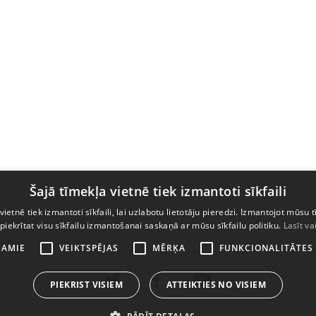
Šajā tīmekļa vietnē tiek izmantoti sīkfaili
vietnē tiek izmantoti sīkfaili, lai uzlabotu lietotāju pieredzi. Izmantojot mūsu t
 piekrītat visu sīkfailu izmantošanai saskaņā ar mūsu sīkfailu politiku.
Lasīt va
ŠAMIE
VEIKTSPĒJAS
MĒRĶA
FUNKCIONALITĀTES
PIEKRIST VISIEM
ATTEIKTIES NO VISIEM