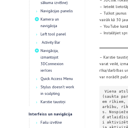
– 3DCoat rokas
sākuma izvēlne)
– Ieteikt lietot
Navigācijas panelis
– Tulkot jaunus t
Kamera un
vairāk kā 30 jaun
navigācija
– YouTube kanā
– Instalējiet sp
Left tool panel
Activity Bar
Navigācija,
izmantojot
– Karstie tausti
3DConnexion
varat veikt, izma
ierīces
rīka/darbības un
var norādīt pašr
Quick Access Menu
Stylus doesn’t work
 Viena atslēga var tikt piešķirta vairākām darbībām vai rīkiem vienlaikus 
in sculpting
(saukta pa
Karstie taustiņi
em rīkiem,
arbību, rī
s. Nospiež
Interfeiss un navigācija
d atlaidīs
Failu izvēlne
i aktivizēt
ja aktiviz