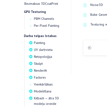
Bezmaksas 3DCoatPrint
Noise3D
GPU Texturing
Bake Geome
PBM Channels
Texturing 
Per-Pixel Painting
Darba telpas Istabas
Painting
UV darbvieta
Retopoloģija
Skulpt
Renderēt
Factures
Vienkāršākais
Modelēšana
Kitbash — ātra 3D
modeļu izveide