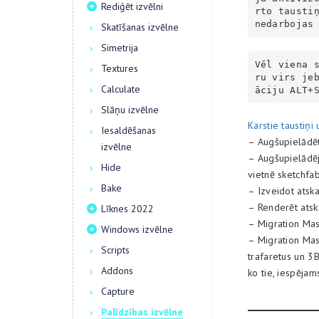
Rediģēt izvēlni
rto taustiņ
nedarbojas
Skatīšanas izvēlne
Simetrija
Vēl viena 
Textures
ru virs je
Calculate
āciju ALT+
Slāņu izvēlne
Karstie taustiņi
Iesaldēšanas
– Augšupielād
izvēlne
– Augšupielādēj
Hide
vietnē sketchfab
Bake
– Izveidot atsk
– Renderēt atsk
Līknes 2022
– Migration Mas
Windows izvēlne
– Migration Mas
Scripts
trafaretus un 3B
Addons
ko tie, iespējam
Capture
Palīdzības izvēlne