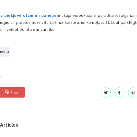
ņu piekļuve otām un paneļiem
:
šajā videoklipā ir parādīta iespēja izm
aneļus un paletes novirzītu tieši uz kursoru, un kā neļaut 3DCoat pārslē
, izvēloties citu otu vai rīku.
 menu
l?
2 No
Articles