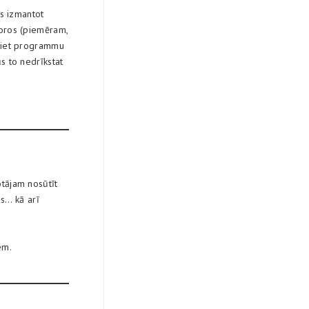
uts izmantot
toros (piemēram,
idiet programmu
ūs to nedrīkstat
totājam nosūtīt
s… kā arī
em.