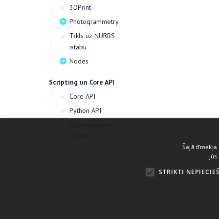
3DPrint
Photogrammetry
Tīkls uz NURBS
istabu
Nodes
Scripting un Core API
Core API
Python API
Extensions and
Addons
Šajā tīmekļa 
jūs
STRIKTI NEPIECIE