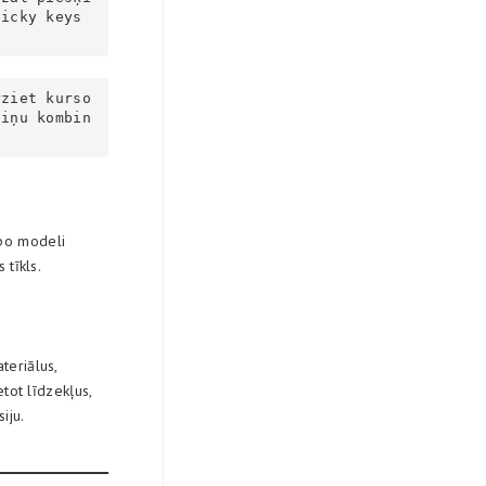
icky keys 
rziet kurso
tiņu kombin
opo modeli
 tīkls.
teriālus,
etot līdzekļus,
iju.