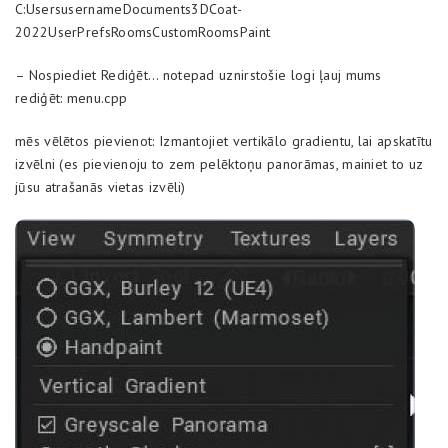
C:UsersusernameDocuments3DCoat-
2022UserPrefsRoomsCustomRoomsPaint
– Nospiediet Rediģēt… notepad uznirstošie logi ļauj mums
rediģēt: menu.cpp
mēs vēlētos pievienot: Izmantojiet vertikālo gradientu, lai apskatītu
izvēlni (es pievienoju to zem pelēktoņu panorāmas, mainiet to uz
jūsu atrašanās vietas izvēli)