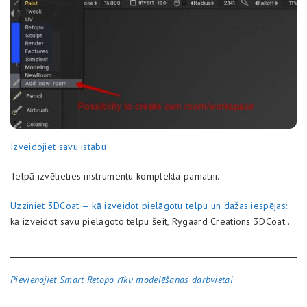
Izveidojiet savu istabu
Telpā izvēlieties instrumentu komplekta pamatni.
Uzziniet 3DCoat — kā izveidot pielāgotu telpu un dažas iespējas:
kā izveidot savu pielāgoto telpu šeit, Rygaard Creations 3DCoat .
Pievienojiet Smart Retopo rīku modelēšanas darbvietai