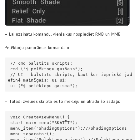
– Lai uzzinātu komandu, vienlaikus nospiediet RMB un MMB
Pelēktoņu panorāmas komanda ir:
 // cmd balstīts skripts:

 cmd ("$ pelēktoņu gaišais");

 // UI - balstīts skripts, kaut kur iepriekš jād
efinē mainīgais: UI ui;

 ui ("$ pelēktoņu gaisma");
– Tātad izvēlnes skriptā es to meklēju un atradu šo sadaļu:
 void CreateViewMenu() {

 start_main_menu("SKATĪT");

 menu_item("ShadingOptions");///ShadingOptions

 menu_separator();

 menu_item("Pelēktoņu gaisma");///Pelēktoņu pano