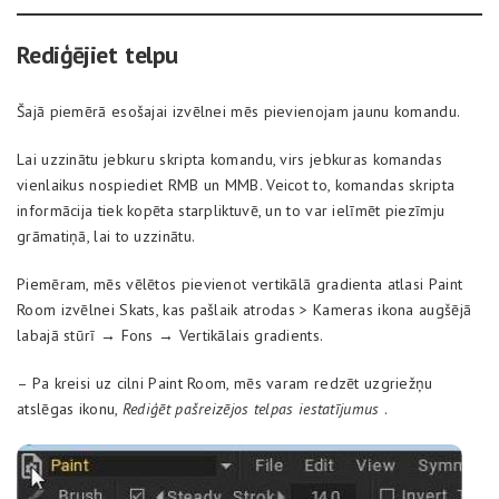
Rediģējiet telpu
Šajā piemērā esošajai izvēlnei mēs pievienojam jaunu komandu.
Lai uzzinātu jebkuru skripta komandu, virs jebkuras komandas
vienlaikus nospiediet RMB un MMB. Veicot to, komandas skripta
informācija tiek kopēta starpliktuvē, un to var ielīmēt piezīmju
grāmatiņā, lai to uzzinātu.
Piemēram, mēs vēlētos pievienot vertikālā gradienta atlasi Paint
Room izvēlnei Skats, kas pašlaik atrodas > Kameras ikona augšējā
labajā stūrī → Fons → Vertikālais gradients.
– Pa kreisi uz cilni Paint Room, mēs varam redzēt uzgriežņu
atslēgas ikonu,
Rediģēt pašreizējos telpas iestatījumus
.