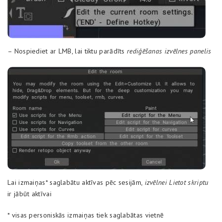
– Nospiediet ar LMB, lai tiktu parādīts
rediģēšanas izvēlnes panelis
Lai izmaiņas* saglabātu aktīvas pēc sesijām,
izvēlnei Lietot skriptu
ir jābūt aktīvai
* visas personiskās izmaiņas tiek saglabātas vietnē