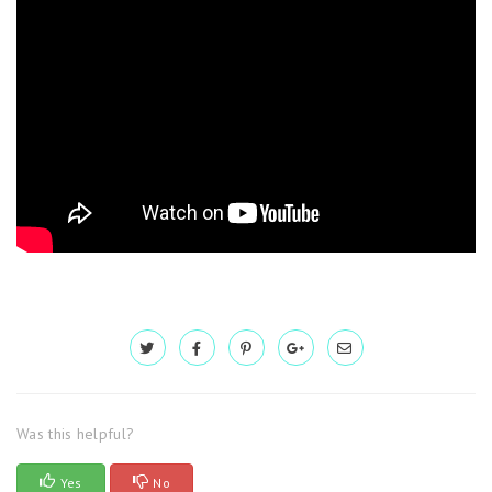
Was this helpful?
Yes
No