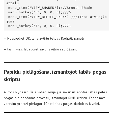
attēlu

 menu_item("VIEW_SHADED");///Smooth Shade

 menu_hotkey("5", 0, 0, 0);///5

 menu_item("VIEW_RELIEF_ONLY");///Tikai atvieglo
jums

 menu_hotkey("1", 0, 0, 0);///1
– Nospiediet OK, lai aizvērtu telpas Rediģēt paneli
– tas ir viss. Izbaudiet savu izvēlņu rediģēšanu.
Papildu pielāgošana, izmantojot labās pogas
skriptu
Autors: Rygaard: šajā video sērijā jūs sāksit uzlabotas labās peles
pogas pielāgošanas procesu, izmantojot RMB skriptu. Tāpēc mēs
varēsim precīzi pielāgot 3Coat labās pogas darbības izvēlni.