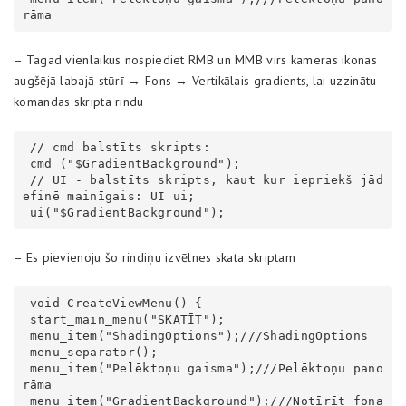
rāma
– Tagad vienlaikus nospiediet RMB un MMB virs kameras ikonas
augšējā labajā stūrī → Fons → Vertikālais gradients, lai uzzinātu
komandas skripta rindu
 // cmd balstīts skripts:

 cmd ("$GradientBackground");

 // UI - balstīts skripts, kaut kur iepriekš jād
efinē mainīgais: UI ui;

 ui("$GradientBackground");
– Es pievienoju šo rindiņu izvēlnes skata skriptam
 void CreateViewMenu() {

 start_main_menu("SKATĪT");

 menu_item("ShadingOptions");///ShadingOptions

 menu_separator();

 menu_item("Pelēktoņu gaisma");///Pelēktoņu pano
rāma

 menu_item("GradientBackground");///Notīrīt fona 