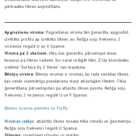
pārtrauktu līknes aizpildīšanu.
Apgriezienu virsma:
Pagriešanas virsma tiks ģenerēta, apgriežot
izvēlēto profilu ap izvēlēto līknes asi. Režģa soļu frekvenci 2
virzienos regulē U un V Spanse.
Virsma pa 2 skatiem:
tīkls, kas ģenerēts, pārvietojot divus
konusus pa līknes vadotni. Jūs varat rediģēt līkni. Z-Up koordinātu
sistēmā “Surface by 2 Views” nav iespējota.
Bēniņu virsma:
Bēniņu virsmas ir virsmas, ko rada vairākas līknes,
kas veido vienmērīgu pieskārienu starp atlasītajām līknēm. Tīkla
ģenerēšana, pārvietojoties pa atlasīto līknes posmu. Režģa soļu
frekvenci 2 virzienos regulē U un V Spanse.
Bēniņu virsmas piemērs no Fluffy
Virsmas ielāps:
atlasītās līknes nosaka tīkla robežu un ģeometriju.
Režģa soļu frekvenci regulē U Spanse.
Slīpums:
izveidojiet slīpumu uz malām.