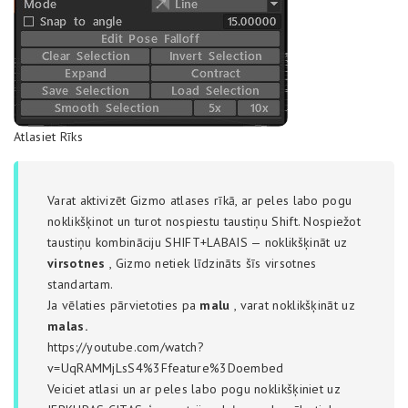
Atlasiet Rīks
Varat aktivizēt Gizmo atlases rīkā, ar peles labo pogu
noklikšķinot un turot nospiestu taustiņu Shift. Nospiežot
taustiņu kombināciju SHIFT+LABAIS — noklikšķināt uz
virsotnes
, Gizmo netiek līdzināts šīs virsotnes
standartam.
Ja vēlaties pārvietoties pa
malu
, varat noklikšķināt uz
malas.
https://youtube.com/watch?
v=UqRAMMjLsS4%3Ffeature%3Doembed
Veiciet atlasi un ar peles labo pogu noklikšķiniet uz