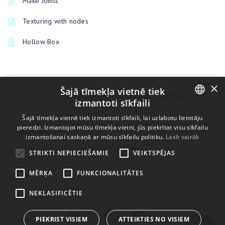
Make Joints
Texturing with nodes
Hollow Box
×
PREVIOUSLY
Šajā tīmekļa vietnē tiek
Kreisais instrumentu panelis modelēšanas telpā
izmantoti sīkfaili
ENGLISH
Šajā tīmekļa vietnē tiek izmantoti sīkfaili, lai uzlabotu lietotāju
UP NEXT
pieredzi. Izmantojot mūsu tīmekļa vietni, jūs piekrītat visu sīkfailu
Make Joints
BULGARIAN
izmantošanai saskaņā ar mūsu sīkfailu politiku.
Lasīt vairāk
CROATIAN
STRIKTI NEPIECIEŠAMIE
VEIKTSPĒJAS
CZECH
MĒRĶA
FUNKCIONALITĀTES
DANISH
NEKLASIFICĒTIE
DUTCH
ESTONIAN
PIEKRIST VISIEM
ATTEIKTIES NO VISIEM