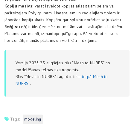
Kopiju masīvs:
varat izveidot kopijas atlasītajām sejām vai
pašreizējām Poly grupām. Lineārajiem un radiālajiem tipiem ir
jānorāda kopiju skaits. Kopijām gar splainu norādiet soļu skaitu.
Režģis:
režģis tiks ģenerēts no malām vai atlasītajām skaldnēm.
Platumu var mainīt, izmantojot jutīgo apli. Pārvietojot kursoru
horizontāli, mainās platums un vertikāli – dziļums.
Versijā 2023.25 augšējais rīks “Mesh to NURBS” no
modelēšanas telpas tika noņemts.
Rīks “Mesh to NURBS” tagad ir tikai
telpā Mesh to
NURBS
.
Tags:
modeling