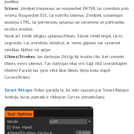
punktus.
Sitieni:
zīmējiet triepienus un nospiediet ENTER, lai izveidotu poli
virsmu. Nospiediet ESC, lai notīrītu sitienus. Zīmējiet, izmantojot
taustiņu CTRL, lai pievienotu splainus un savienotu un pārtrauktu
esošos insultus.
Varat arī zīmēt slēgtus splainus/līknes. Sāciet zīmēt telpā, lai to
sagrieztu. Lai izveidotu cilindrus, ar vienu gājienu var savienot
vairākas šķēles vai apļus.
Līknes/Strokes:
tas darbojas līdzīgi kā insultu rīks, bet izmanto
līknes, nevis sitienus. Tas darbojas tikai virs šajā rīkā izveidotajām
līknēm! Parasti tas ņem vērā tikai līknes līkņu koka mapē
CurvesStrikes.
Smart Retopo
Video parāda to, ko mēs saucam par Smart-Retopo
funkciju, kuras pamatā ir rīkkopas Curves izmantošanu.