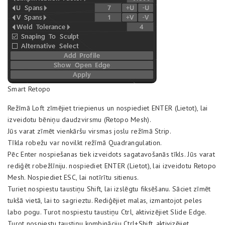
Smart Retopo
Režīmā Loft zīmējiet triepienus un nospiediet ENTER (Lietot), lai
izveidotu bēniņu daudzvirsmu (Retopo Mesh).
Jūs varat zīmēt vienkāršu virsmas joslu režīmā Strip.
Tīkla robežu var novilkt režīmā Quadrangulation.
Pēc Enter nospiešanas tiek izveidots sagatavošanās tīkls. Jūs varat
rediģēt robežlīniju. nospiediet ENTER (Lietot), lai izveidotu Retopo
Mesh. Nospiediet ESC, lai notīrītu sitienus.
Turiet nospiestu taustiņu Shift, lai izslēgtu fiksēšanu. Sāciet zīmēt
tukšā vietā, lai to sagrieztu. Rediģējiet malas, izmantojot peles
labo pogu. Turot nospiestu taustiņu Ctrl, aktivizējiet Slide Edge.
Turot nospiestu taustiņu kombināciju Ctrl+Shift, aktivizējiet