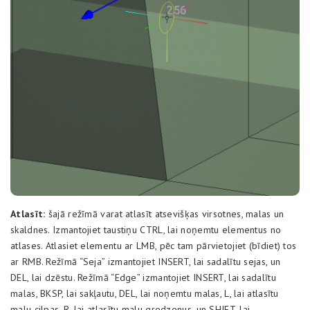
Atlasīt:
šajā režīmā varat atlasīt atsevišķas virsotnes, malas un
skaldnes. Izmantojiet taustiņu CTRL, lai noņemtu elementus no
atlases. Atlasiet elementu ar LMB, pēc tam pārvietojiet (bīdiet) tos
ar RMB. Režīmā “Seja” izmantojiet INSERT, lai sadalītu sejas, un
DEL, lai dzēstu. Režīmā “Edge” izmantojiet INSERT, lai sadalītu
malas, BKSP, lai sakļautu, DEL, lai noņemtu malas, L, lai atlasītu
malu cilpas, R, lai atlasītu malu gredzenus, un SHIFT, lai