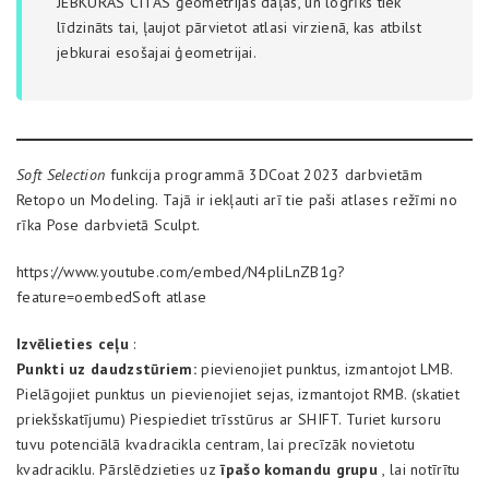
JEBKURAS CITAS ģeometrijas daļas, un logrīks tiek
līdzināts tai, ļaujot pārvietot atlasi virzienā, kas atbilst
jebkurai esošajai ģeometrijai.
Soft Selection
funkcija programmā 3DCoat 2023 darbvietām
Retopo un Modeling. Tajā ir iekļauti arī tie paši atlases režīmi no
rīka Pose darbvietā Sculpt.
https://www.youtube.com/embed/N4pliLnZB1g?
feature=oembedSoft atlase
Izvēlieties ceļu
:
Punkti uz daudzstūriem:
pievienojiet punktus, izmantojot LMB.
Pielāgojiet punktus un pievienojiet sejas, izmantojot RMB. (skatiet
priekšskatījumu) Piespiediet trīsstūrus ar SHIFT. Turiet kursoru
tuvu potenciālā kvadracikla centram, lai precīzāk novietotu
kvadraciklu. Pārslēdzieties uz
īpašo komandu grupu
, lai notīrītu