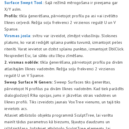
Surface Swept Tool
: šajā režīmā mērogošana ir pieejama gar
X/Y asīm.
Profils:
tīkla ģenerēšana, pārvietojot profilu pa asi vai izvēlēto
līknes ceļvedi. Režģa soļu frekvenci 2 virzienos regulē U un V
Spanse.
Virsmas josla:
svītru var izveidot, zīmējot viduslīniju. Sloksnes
platums, ko varat rediģēt splaina punktu tuvumā, izmantojot peles
ritenīti. Varat ievietot un dzēst splainu punktus, izmantojot DblClick.
Nospiediet Esc, lai sāktu citu līkņu zīmēšanu.
2. virsmas nobīde:
tīkla ģenerēšana, pārvietojot profilu pa divām
atlasītajām līknes vadotnēm. Režģa soļu frekvenci 2 virzienos
regulē U un V Spanse.
Sweep Surface N Geners:
Sweep Surfaces tiks ģenerētas,
pārvietojot N profilus pa divām līknes vadotnēm. Kad tiek parādīts
dialoglodziņš Rīka opcijas, jums ir jāizvēlas otrais vadotnes un
līknes profili. Tiks izveidots jaunais VoxTree vienums, un tajā tiks
ievietots acs.
Atlasiet atbilstošo objektu programmā SculptTree, lai varētu
mainīt tādus parametrus kā biezums, šķautņu daudzums un
izlīdzināšana. Izdzēsiet atbilstošo SculptTree elementu, lai