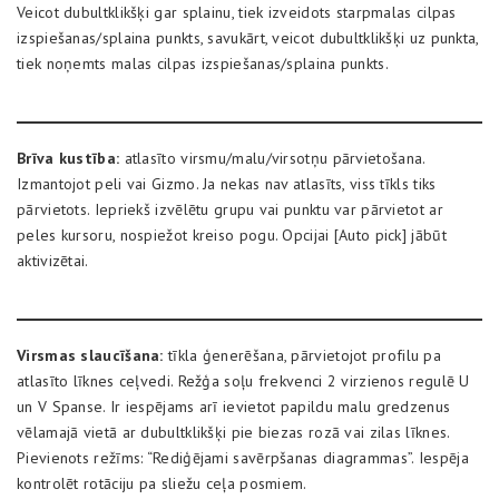
Veicot dubultklikšķi gar splainu, tiek izveidots starpmalas cilpas
izspiešanas/splaina punkts, savukārt, veicot dubultklikšķi uz punkta,
tiek noņemts malas cilpas izspiešanas/splaina punkts.
Brīva kustība:
atlasīto virsmu/malu/virsotņu pārvietošana.
Izmantojot peli vai Gizmo. Ja nekas nav atlasīts, viss tīkls tiks
pārvietots. Iepriekš izvēlētu grupu vai punktu var pārvietot ar
peles kursoru, nospiežot kreiso pogu. Opcijai [Auto pick] jābūt
aktivizētai.
Virsmas slaucīšana:
tīkla ģenerēšana, pārvietojot profilu pa
atlasīto līknes ceļvedi. Režģa soļu frekvenci 2 virzienos regulē U
un V Spanse. Ir iespējams arī ievietot papildu malu gredzenus
vēlamajā vietā ar dubultklikšķi pie biezas rozā vai zilas līknes.
Pievienots režīms: “Rediģējami savērpšanas diagrammas”. Iespēja
kontrolēt rotāciju pa sliežu ceļa posmiem.