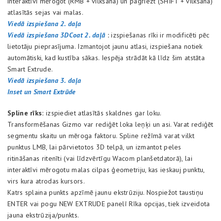
interaktīvi mērogot (RMB + vilkšana) un pagriezt (SHIFT + vilkšana)
atlasītās sejas vai malas.
Viedā izspiešana 2. daļa
Viedā izspiešana 3DCoat 2. daļā
:
izspiešanas rīki ir modificēti pēc
lietotāju pieprasījuma. Izmantojot jaunu atlasi, izspiešana notiek
automātiski, kad kustība sākas. Iespēja strādāt kā līdz šim atstāta
Smart Extrude.
Viedā izspiešana 3. daļa
Inset un Smart Extrūde
Spline rīks:
izspiediet atlasītās skaldnes gar loku.
Transformēšanas Gizmo var rediģēt loka leņķi un asi. Varat rediģēt
segmentu skaitu un mēroga faktoru. Spline režīmā varat vilkt
punktus LMB, lai pārvietotos 3D telpā, un izmantot peles
ritināšanas ritenīti (vai līdzvērtīgu Wacom planšetdatorā), lai
interaktīvi mērogotu malas cilpas ģeometriju, kas ieskauj punktu,
virs kura atrodas kursors.
Katrs splaina punkts apzīmē jaunu ekstrūziju. Nospiežot taustiņu
ENTER vai pogu NEW EXTRUDE panelī Rīka opcijas, tiek izveidota
jauna ekstrūzija/punkts.