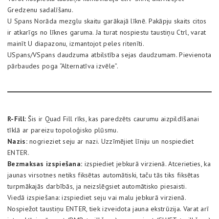
Gredzenu sadalīšanu.
U Spans Norāda mezglu skaitu garākajā līknē. Pakāpju skaits citos
ir atkarīgs no līknes garuma. Ja turat nospiestu taustiņu Ctrl, varat
mainīt U diapazonu, izmantojot peles ritenīti.
USpans/VSpans daudzuma atbilstība sejas daudzumam. Pievienota
pārbaudes poga “Alternatīva izvēle”.
R-Fill:
Šis ir Quad Fill rīks, kas paredzēts caurumu aizpildīšanai
tīklā ar pareizu topoloģisko plūsmu.
Nazis:
nogrieziet seju ar nazi. Uzzīmējiet līniju un nospiediet
ENTER.
Bezmaksas izspiešana:
izspiediet jebkurā virzienā. Atcerieties, ka
jaunas virsotnes netiks fiksētas automātiski, taču tās tiks fiksētas
turpmākajās darbībās, ja neizslēgsiet automātisko piesaisti.
Viedā izspiešana: izspiediet seju vai malu jebkurā virzienā.
Nospiežot taustiņu ENTER, tiek izveidota jauna ekstrūzija. Varat arī