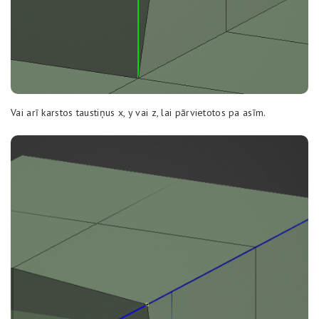
Vai arī karstos taustiņus x, y vai z, lai pārvietotos pa asīm.