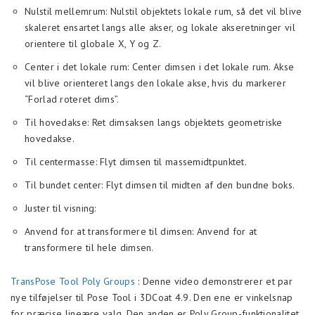
Nulstil mellemrum: Nulstil objektets lokale rum, så det vil blive
skaleret ensartet langs alle akser, og lokale akseretninger vil
orientere til globale X, Y og Z.
Center i det lokale rum: Center dimsen i det lokale rum. Akse
vil blive orienteret langs den lokale akse, hvis du markerer
“Forlad roteret dims”.
Til hovedakse: Ret dimsaksen langs objektets geometriske
hovedakse.
Til centermasse: Flyt dimsen til massemidtpunktet.
Til bundet center: Flyt dimsen til midten af den bundne boks.
Juster til visning:
Anvend for at transformere til dimsen: Anvend for at
transformere til hele dimsen.
TransPose Tool Poly Groups
: Denne video demonstrerer et par
nye tilføjelser til Pose Tool i 3DCoat 4.9. Den ene er vinkelsnap
for præcise lineære valg. Den anden er Poly Group-funktionalitet