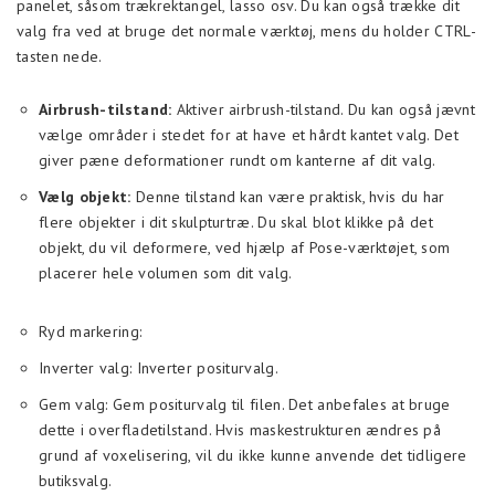
panelet, såsom trækrektangel, lasso osv. Du kan også trække dit
valg fra ved at bruge det normale værktøj, mens du holder CTRL-
tasten nede.
Airbrush-tilstand:
Aktiver airbrush-tilstand. Du kan også jævnt
vælge områder i stedet for at have et hårdt kantet valg. Det
giver pæne deformationer rundt om kanterne af dit valg.
Vælg objekt:
Denne tilstand kan være praktisk, hvis du har
flere objekter i dit skulpturtræ. Du skal blot klikke på det
objekt, du vil deformere, ved hjælp af Pose-værktøjet, som
placerer hele volumen som dit valg.
Ryd markering:
Inverter valg: Inverter positurvalg.
Gem valg: Gem positurvalg til filen. Det anbefales at bruge
dette i overfladetilstand. Hvis maskestrukturen ændres på
grund af voxelisering, vil du ikke kunne anvende det tidligere
butiksvalg.