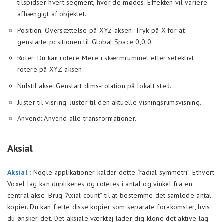
tilspidser hvert segment, hvor de mødes. Effekten vil variere
afhængigt af objektet.
Position: Oversættelse på XYZ-aksen. Tryk på X for at
genstarte positionen til Global Space 0,0,0.
Roter: Du kan rotere Mere i skærmrummet eller selektivt
rotere på XYZ-aksen.
Nulstil akse: Genstart dims-rotation på lokalt sted.
Juster til visning: Juster til den aktuelle visningsrumsvisning.
Anvend: Anvend alle transformationer.
Aksial
Aksial
:
Nogle applikationer kalder dette “radial symmetri”. Ethvert
Voxel lag kan duplikeres og roteres i antal og vinkel fra en
central akse. Brug “Axial count” til at bestemme det samlede antal
kopier. Du kan flette disse kopier som separate forekomster, hvis
du ønsker det. Det aksiale værktøj lader dig klone det aktive lag