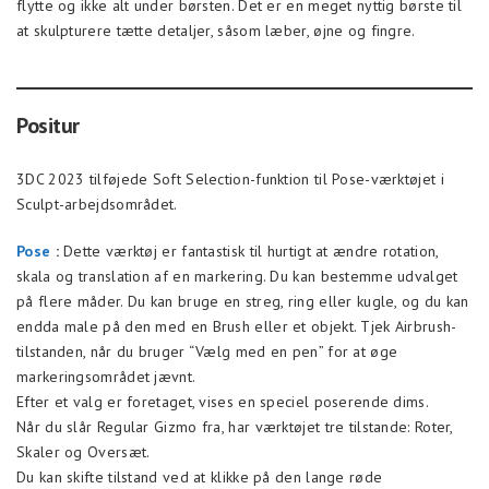
flytte og ikke alt under børsten. Det er en meget nyttig børste til
at skulpturere tætte detaljer, såsom læber, øjne og fingre.
Positur
3DC 2023 tilføjede Soft Selection-funktion til Pose-værktøjet i
Sculpt-arbejdsområdet.
Pose
:
Dette værktøj er fantastisk til hurtigt at ændre rotation,
skala og translation af en markering. Du kan bestemme udvalget
på flere måder. Du kan bruge en streg, ring eller kugle, og du kan
endda male på den med en Brush eller et objekt. Tjek Airbrush-
tilstanden, når du bruger “Vælg med en pen” for at øge
markeringsområdet jævnt.
Efter et valg er foretaget, vises en speciel poserende dims.
Når du slår Regular Gizmo fra, har værktøjet tre tilstande: Roter,
Skaler og Oversæt.
Du kan skifte tilstand ved at klikke på den lange røde