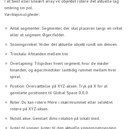
I et twist eller lineært array vil objektet rotere det aktuelle lag
omkring sin pol.
Værktøjsmuligheder:
Antal segmenter: Segmenter, der skal placeres langs en cirkel
eller et segment. Øger/falder.
Snoningsvinkel: Vrider det aktuelle objekt rundt om dimsen.
Trinskala: Afstanden mellem trin.
Overlapning: Tilspidser hvert segment, hvor de møder
hinanden, og øger/mindsker samtidig rummet mellem hver
spiral.
Position: Oversættelse på XYZ-aksen. Tryk på X for at
genstarte positionen til Global Space 0,0,0.
Roter: Du kan rotere Mere i skærmrummet eller selektivt
rotere på XYZ-aksen.
Nulstil akse: Genstart dims-rotation på lokalt sted.
Juster til visning: Juster til den aktuelle visningsrumsvisning.