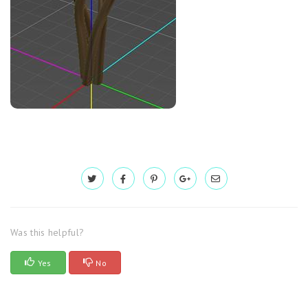
Was this helpful?
Yes
No