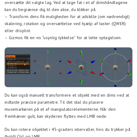
oversætte dit valgte lag. Ved at tage fat i et af dimshåndtagene
kan du begrænse dig til den akse, du klikker på.
– Transform dims fik muligheden for at adskille (om nødvendigt)
skalering, rotation og oversættelse ved hjælp af taster (QWER)
eller droplist.
– Gizmos fik en vis “usynlig tykkelse” for at lette optagelsen.
Du kan også manuelt transformere et objekt med en dims ved at
indtaste præcise parametre. Til det skal du placere
musemarkøren på et af manipulatorelementerne. Når den
fremhæver gult, kan skyderen flyttes med LMB nede.
Du kan rotere objektet i 45-graders intervaller, hvis du trykker på
(hold) Ctrl og LMB.