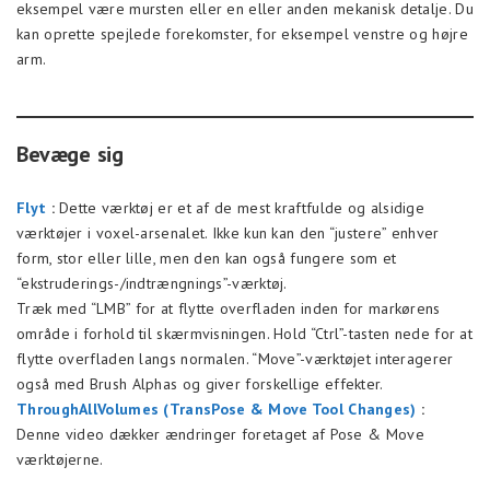
eksempel være mursten eller en eller anden mekanisk detalje. Du
kan oprette spejlede forekomster, for eksempel venstre og højre
arm.
Bevæge sig
Flyt
:
Dette værktøj er et af de mest kraftfulde og alsidige
værktøjer i voxel-arsenalet. Ikke kun kan den “justere” enhver
form, stor eller lille, men den kan også fungere som et
“ekstruderings-/indtrængnings”-værktøj.
Træk med “LMB” for at flytte overfladen inden for markørens
område i forhold til skærmvisningen. Hold “Ctrl”-tasten nede for at
flytte overfladen langs normalen. “Move”-værktøjet interagerer
også med Brush Alphas og giver forskellige effekter.
ThroughAllVolumes (TransPose & Move Tool Changes)
:
Denne video dækker ændringer foretaget af Pose & Move
værktøjerne.