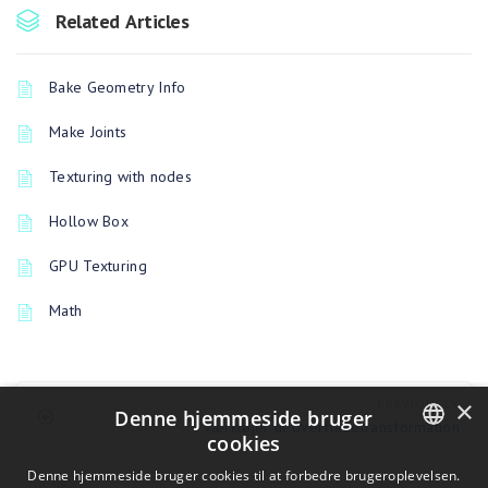
Related Articles
Bake Geometry Info
Make Joints
Texturing with nodes
Hollow Box
GPU Texturing
Math
×
PREVIOUSLY
Denne hjemmeside bruger
Værktøjer til overfladetransformation
cookies
ENGLISH
Denne hjemmeside bruger cookies til at forbedre brugeroplevelsen.
UP NEXT