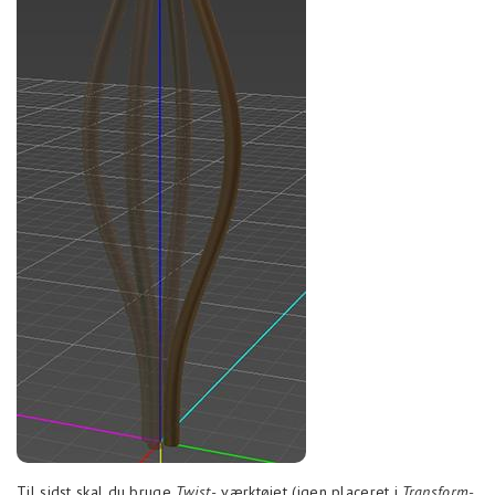
Til sidst skal du bruge
Twist-
værktøjet (igen placeret i
Transform-