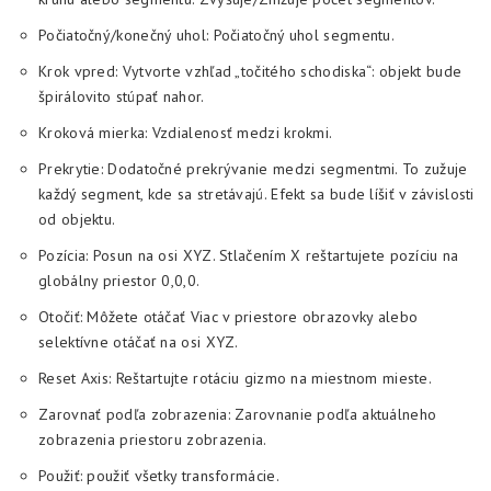
Počiatočný/konečný uhol: Počiatočný uhol segmentu.
Krok vpred: Vytvorte vzhľad „točitého schodiska“: objekt bude
špirálovito stúpať nahor.
Kroková mierka: Vzdialenosť medzi krokmi.
Prekrytie: Dodatočné prekrývanie medzi segmentmi. To zužuje
každý segment, kde sa stretávajú. Efekt sa bude líšiť v závislosti
od objektu.
Pozícia: Posun na osi XYZ. Stlačením X reštartujete pozíciu na
globálny priestor 0,0,0.
Otočiť: Môžete otáčať Viac v priestore obrazovky alebo
selektívne otáčať na osi XYZ.
Reset Axis: Reštartujte rotáciu gizmo na miestnom mieste.
Zarovnať podľa zobrazenia: Zarovnanie podľa aktuálneho
zobrazenia priestoru zobrazenia.
Použiť: použiť všetky transformácie.