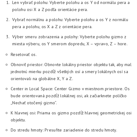
Len vybrať polohu: Vyberte polohu a os Y od normálu pera a
polohu osi X a Z podľa orientácie pera.
Vybrať normálnu a polohu: Vyberte polohu a os Y z normálu
pera a polohu, os X a Z z orientácie pera.
Výber smeru zobrazenia a polohy: Vyberte polohu gizmo z
miesta výberu, os Y smerom dopredu, X – vpravo, Z – hore.
Resetovať os.
Obnoviť priestor: Obnovte lokálny priestor objektu tak, aby mal
jednotnú mierku pozdĺž všetkých osí a smery lokálnych osí sa
orientovali na globálne X, Y a Z.
Center in Local Space: Center Gizmo v miestnom priestore. Os
bude orientovaná pozdĺž lokálnej osi, ak začiarknete políčko
„Nechať otočený gizmo“.
K hlavnej osi: Priama os gizmo pozdĺž hlavnej geometrickej osi
objektu.
Do stredu hmoty: Presuňte zariadenie do stredu hmoty.