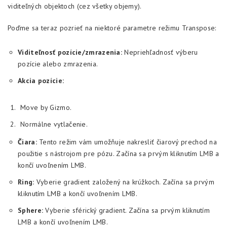
viditeľných objektoch (cez všetky objemy).
Poďme sa teraz pozrieť na niektoré parametre režimu Transpose:
Viditeľnosť pozície/zmrazenia:
Nepriehľadnosť výberu
pozície alebo zmrazenia.
Akcia pozície:
Move by Gizmo.
Normálne vytlačenie.
Čiara:
Tento režim vám umožňuje nakresliť čiarový prechod na
použitie s nástrojom pre pózu. Začína sa prvým kliknutím LMB a
končí uvoľnením LMB.
Ring:
Vyberie gradient založený na krúžkoch. Začína sa prvým
kliknutím LMB a končí uvoľnením LMB.
Sphere:
Vyberie sférický gradient. Začína sa prvým kliknutím
LMB a končí uvoľnením LMB.