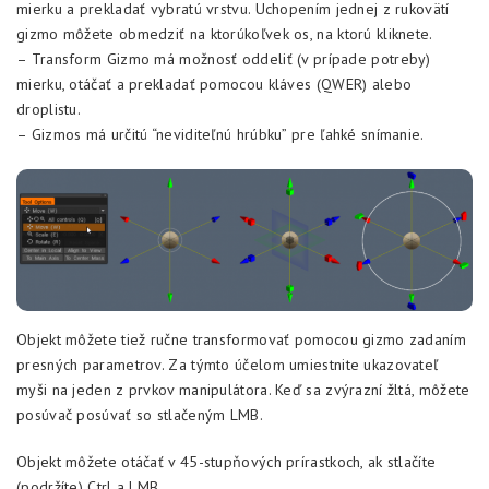
mierku a prekladať vybratú vrstvu. Uchopením jednej z rukovätí
gizmo môžete obmedziť na ktorúkoľvek os, na ktorú kliknete.
– Transform Gizmo má možnosť oddeliť (v prípade potreby)
mierku, otáčať a prekladať pomocou kláves (QWER) alebo
droplistu.
– Gizmos má určitú “neviditeľnú hrúbku” pre ľahké snímanie.
Objekt môžete tiež ručne transformovať pomocou gizmo zadaním
presných parametrov. Za týmto účelom umiestnite ukazovateľ
myši na jeden z prvkov manipulátora. Keď sa zvýrazní žltá, môžete
posúvač posúvať so stlačeným LMB.
Objekt môžete otáčať v 45-stupňových prírastkoch, ak stlačíte
(podržíte) Ctrl a LMB.