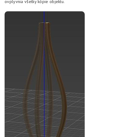
ovplyvnia všetky kópie objektu.