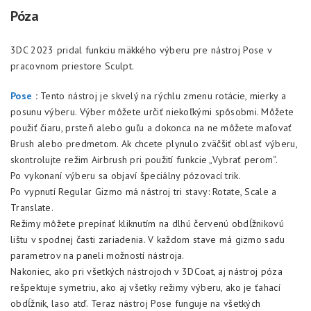
Póza
3DC 2023 pridal funkciu mäkkého výberu pre nástroj Pose v
pracovnom priestore Sculpt.
Pose
:
Tento nástroj je skvelý na rýchlu zmenu rotácie, mierky a
posunu výberu. Výber môžete určiť niekoľkými spôsobmi. Môžete
použiť čiaru, prsteň alebo guľu a dokonca na ne môžete maľovať
Brush alebo predmetom. Ak chcete plynulo zväčšiť oblasť výberu,
skontrolujte režim Airbrush pri použití funkcie „Vybrať perom“.
Po vykonaní výberu sa objaví špeciálny pózovací trik.
Po vypnutí Regular Gizmo má nástroj tri stavy: Rotate, Scale a
Translate.
Režimy môžete prepínať kliknutím na dlhú červenú obdĺžnikovú
lištu v spodnej časti zariadenia. V každom stave má gizmo sadu
parametrov na paneli možností nástroja.
Nakoniec, ako pri všetkých nástrojoch v 3DCoat, aj nástroj póza
rešpektuje symetriu, ako aj všetky režimy výberu, ako je ťahací
obdĺžnik, laso atď. Teraz nástroj Pose funguje na všetkých