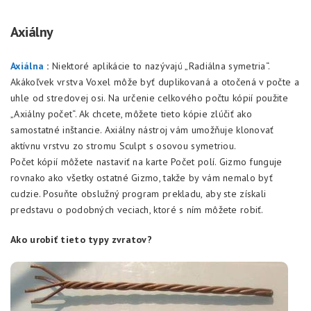
Axiálny
Axiálna
:
Niektoré aplikácie to nazývajú „Radiálna symetria“.
Akákoľvek vrstva Voxel môže byť duplikovaná a otočená v počte a
uhle od stredovej osi. Na určenie celkového počtu kópií použite
„Axiálny počet“. Ak chcete, môžete tieto kópie zlúčiť ako
samostatné inštancie. Axiálny nástroj vám umožňuje klonovať
aktívnu vrstvu zo stromu Sculpt s osovou symetriou.
Počet kópií môžete nastaviť na karte Počet polí. Gizmo funguje
rovnako ako všetky ostatné Gizmo, takže by vám nemalo byť
cudzie. Posuňte obslužný program prekladu, aby ste získali
predstavu o podobných veciach, ktoré s ním môžete robiť.
Ako urobiť tieto typy zvratov?