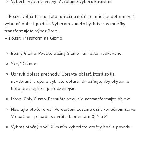
Vyberte výber z vrstvy: Vyvolanie výberu kliknutím.
– Použiť voľnú formu: Táto funkcia umožňuje mriežke deformovať
vybranú oblasť pozície. Výberom z niekoľkých tvarov mriežky
transformujete výber Pose.
– Použiť Transform na Gizmo.
Bežný Gizmo: Použite bežný Gizmo namiesto riadkového.
Skryť Gizmo:
Upraviť oblasť prechodu: Upravte oblasť, ktorá spája
nevybrané a úplne vybraté oblasti. Umožňuje, aby ohýbanie
bolo presnejšie a prirodzenejšie.
Move Only Gizmo: Presuňte veci, ale netransformujte objekt.
Nechajte otočené osi: Po otočení zostanú osi v konečnom stave.
V opačnom prípade sa vrátia k orientácii X, Y a Z.
Vybrať otočný bod: Kliknutím vyberiete otočný bod z povrchu.