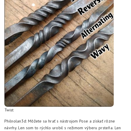
Twist
Philnolan3d: Môžete sa hrať s nástrojom Pose a získať rôzne
návrhy. Len som to rýchlo urobil s režimom výberu prsteňa. Len