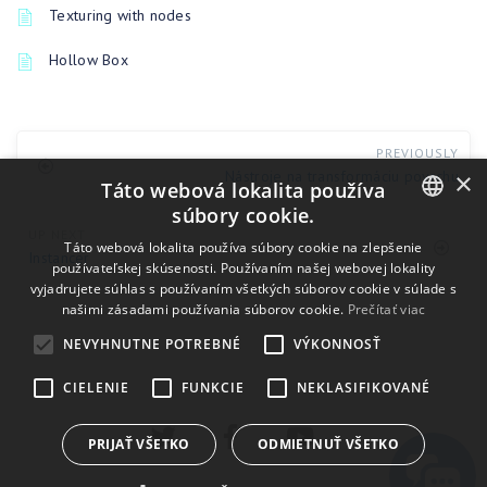
Texturing with nodes
Hollow Box
PREVIOUSLY
×
Nástroje na transformáciu povrchu
Táto webová lokalita používa
súbory cookie.
UP NEXT
ENGLISH
Táto webová lokalita používa súbory cookie na zlepšenie
Instancer
používateľskej skúsenosti. Používaním našej webovej lokality
BULGARIAN
vyjadrujete súhlas s používaním všetkých súborov cookie v súlade s
našimi zásadami používania súborov cookie.
Prečítať viac
CROATIAN
NEVYHNUTNE POTREBNÉ
VÝKONNOSŤ
CZECH
CIELENIE
FUNKCIE
NEKLASIFIKOVANÉ
DANISH
DUTCH
PRIJAŤ VŠETKO
ODMIETNUŤ VŠETKO
ESTONIAN