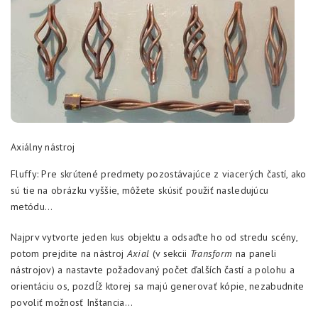
Axiálny nástroj
Fluffy: Pre skrútené predmety pozostávajúce z viacerých častí, ako
sú tie na obrázku vyššie, môžete skúsiť použiť nasledujúcu
metódu…
Najprv vytvorte jeden kus objektu a odsaďte ho od stredu scény,
potom prejdite na nástroj
Axial
(v sekcii
Transform
na paneli
nástrojov) a nastavte požadovaný počet ďalších častí a polohu a
orientáciu os, pozdĺž ktorej sa majú generovať kópie, nezabudnite
povoliť možnosť Inštancia…