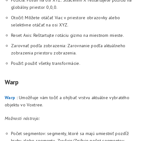
Pozícia: Posun na osi XYZ. Stlačením X reštartujete pozíciu na
globálny priestor 0,0,0.
Otočiť: Môžete otáčať Viac v priestore obrazovky alebo
selektívne otáčať na osi XYZ.
Reset Axis: Reštartujte rotáciu gizmo na miestnom mieste.
Zarovnať podľa zobrazenia: Zarovnanie podľa aktuálneho
zobrazenia priestoru zobrazenia.
Použiť: použiť všetky transformácie.
Warp
Warp
:
Umožňuje vám točiť a ohýbať vrstvu aktuálne vybratého
objektu vo Voxtree.
Možnosti nástroja:
Počet segmentov: segmenty, ktoré sa majú umiestniť pozdĺž
kruhu alebo segmentu. Zvyšuje/Znižuje počet segmentov.