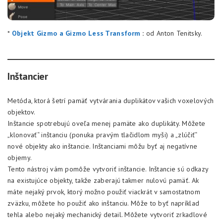
*
Objekt Gizmo a Gizmo Less Transform
:
od Anton Tenitsky.
Inštancier
Metóda, ktorá šetrí pamäť vytvárania duplikátov vašich voxelových
objektov.
Inštancie spotrebujú oveľa menej pamäte ako duplikáty. Môžete
„klonovať“ inštanciu (ponuka pravým tlačidlom myši) a „zlúčiť“
nové objekty ako inštancie. Inštanciami môžu byť aj negatívne
objemy.
Tento nástroj vám pomôže vytvoriť inštancie. Inštancie sú odkazy
na existujúce objekty, takže zaberajú takmer nulovú pamäť. Ak
máte nejaký prvok, ktorý možno použiť viackrát v samostatnom
zväzku, môžete ho použiť ako inštanciu. Môže to byť napríklad
tehla alebo nejaký mechanický detail. Môžete vytvoriť zrkadlové