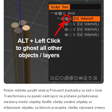
Potom môžete použiť nástroj Presunúť (nachádza sa tiež v časti
Transformácia na paneli nástrojov) na pridanie požadovanej
medzery medzi objekty. Keďže všetky ostatné objekty sú
inštanciami objektu, na ktorom pracujete, všetky vykonané zmeny