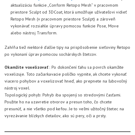
aktualizáciu funkcie „Conform Retopo Mesh“ v pracovnom
priestore Sculpt od 3DCoat, ktorá umožňuje užívateľovi vidieť
Retopo Mesh (v pracovnom priestore Sculpt) a zároveň
vykonávať rozsiahle úpravy pomocou funkcie Pose, Move
alebo nástroj Transform.
Zahŕňa tiež niektoré ďalšie tipy na prispôsobenie sieťoviny Retopo
po vykonaní úprav pomocou sochárskych štetcov.
Okamžite voxelizovať
: Po dokončení ťahu sa povrch okamžite
voxelizuje. Toto začiarkavacie políčko vypnite, ak chcete vykonať
viacero pohybov a voxelizovať hneď, ako prepnete na ľubovoľný
nástroj voxel.
Topologický pohyb: Pohyb iba spojený so stredovými časťami.
Použite ho na uzavretie otvorov a presun toho, čo chcete
presunúť, a nie všetko pod kefou. Je to veľmi užitočný štetec na
vyrezávanie blízkych detailov, ako sú pery, oči a prsty.