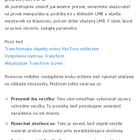
Ak potrebujete zmeniť parametre presne, umiestnite ukazovateľ
na prvok manipulátora, podržte ho s kliknutím LMB a stlačte
medzerník na klávesnici, pričom držte stlačený LMB. V okne, ktoré
sa práve otvorilo, zadajte parametre.
Pozri tiež
Transformujte objekty vrstvy VoxTree oddelene
Vylepšenia nástroja Transform
Aktualizácie Transform Gizmo
.
Pomocou veľkého vonkajšieho kruhu môžete tiež vykonať otáčanie
na základe obrazovky. Možnosti tohto nástroja sú:
Presunúť iba vecičku:
Toto vám umožňuje vykonávať úpravy
výhradne vecičky. To pomáha, keď potrebujete umiestniť
zariadenie na iné miesto.
Ponechať otočenú os:
Toto je skvelé, keď objekt otočíte
viackrát, pričom zachováte jeho predchádzajúce otočenia.