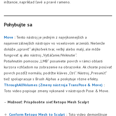
inštancie, napríklad ľavé a pravé rameno.
Pohybujte sa
Move
:
Tento nástroj je jedným z najvýkonnejších a
najuniverzálnejších nástrojov vo voxelovom arzenáli. Nielenže
dokáže „upraviť“ akýkoľvek tvar, veľký alebo malý, ale môže
fungovať aj ako nástroj „Vytláčanie/Vniknutie“.
Potiahnutím pomocou „LMB“ posuniete povrch v rámci oblasti
kurzora vzhľadom na zobrazenie na obrazovke. Ak chcete posúvať
povrch pozdĺž normálu, podržte kláves „Ctrl“. Nástroj „Presunúť“
tiež spolupracuje s Brush Alphas a poskytuje rôzne efekty.
ThroughAllVolumes (Zmeny nástroja TransPose & Move)
:
Toto video popisuje zmeny vykonané v nástrojoch Pose & Move.
–
Možnosť: Prispôsobte sieť Retopo Mesh Sculpt
Conform Retopo Mesh to Sculpt
:
Toto video demonštruje