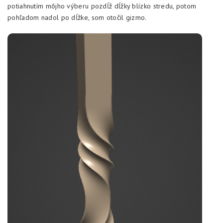
potiahnutím môjho výberu pozdĺž dĺžky blízko stredu, potom
pohľadom nadol po dĺžke, som otočil gizmo.