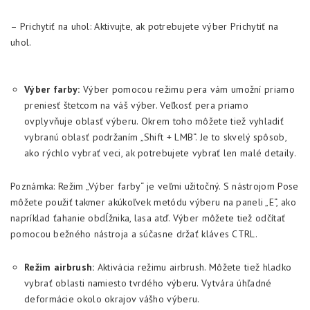
– Prichytiť na uhol: Aktivujte, ak potrebujete výber Prichytiť na
uhol.
Výber farby:
Výber pomocou režimu pera vám umožní priamo
preniesť štetcom na váš výber. Veľkosť pera priamo
ovplyvňuje oblasť výberu. Okrem toho môžete tiež vyhladiť
vybranú oblasť podržaním „Shift + LMB“. Je to skvelý spôsob,
ako rýchlo vybrať veci, ak potrebujete vybrať len malé detaily.
Poznámka: Režim „Výber farby“ je veľmi užitočný. S nástrojom Pose
môžete použiť takmer akúkoľvek metódu výberu na paneli „E“, ako
napríklad ťahanie obdĺžnika, lasa atď. Výber môžete tiež odčítať
pomocou bežného nástroja a súčasne držať kláves CTRL.
Režim airbrush:
Aktivácia režimu airbrush. Môžete tiež hladko
vybrať oblasti namiesto tvrdého výberu. Vytvára úhľadné
deformácie okolo okrajov vášho výberu.