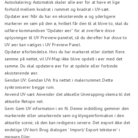
Autoskalering: Automatisk skaler alle øer for at have et lige
forhold mellem kvadrat i rummet og kvadrat i UV-sæt.
Opdater øer: Når du har en eksisterende ø og yderligere
markerer en søm på den ø, hvilket får den til at blive to, skal du
udføre kommandoen “Opdater øer” for at overføre disse
oplysninger til UV Preview-panelet, så du derefter har disse to
UV øer kan vælges i UV Preview Panel.
Opdater øforbindelse. Hvis du har markeret eller slettet flere
sømme på nettet, vil UV-Map ikke blive opdelt i øer med det
samme. Du skal opdatere øer for at opdele eller forbinde
eksisterende øer.
Gendan UV: Gendan UVs fra nettet i malerrummet. Dette
synkroniserer begge rum.
Anvend UV-sæt: Anvender det aktuelle Unwrapping-skema til det
aktuelle Retopo net.
Gem: Gem UV information i en fil. Denne indstilling gemmer den
markerede eller umarkerede søm og klyngeinformation i den
aktuelle scene, så den kan redigeres senere. Det export ikke det
endelige UV-kort. Brug dialogen ‘ Import/ Export teksturer’ i
menuen Filer.