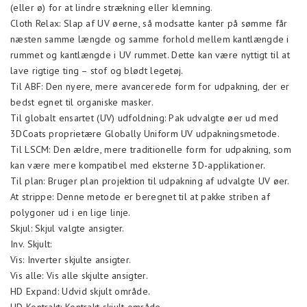
(eller ø) for at lindre strækning eller klemning.
Cloth Relax: Slap af UV øerne, så modsatte kanter på sømme får
næsten samme længde og samme forhold mellem kantlængde i
rummet og kantlængde i UV rummet. Dette kan være nyttigt til at
lave rigtige ting – stof og blødt legetøj.
Til ABF: Den nyere, mere avancerede form for udpakning, der er
bedst egnet til organiske masker.
Til globalt ensartet (UV) udfoldning: Pak udvalgte øer ud med
3DCoats proprietære Globally Uniform UV udpakningsmetode.
Til LSCM: Den ældre, mere traditionelle form for udpakning, som
kan være mere kompatibel med eksterne 3D-applikationer.
Til plan: Bruger plan projektion til udpakning af udvalgte UV øer.
At strippe: Denne metode er beregnet til at pakke striben af
polygoner ud i en lige linje.
Skjul: Skjul valgte ansigter.
Inv. Skjult:
Vis: Inverter skjulte ansigter.
Vis alle: Vis alle skjulte ansigter.
HD Expand: Udvid skjult område.