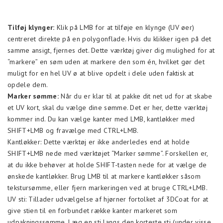
Tilføj klynger:
Klik på LMB for at tilføje en klynge (UV øer)
centreret direkte på en polygonflade. Hvis du klikker igen på det
samme ansigt, fjernes det. Dette værktøj giver dig mulighed for at
“markere” en søm uden at markere den som én, hvilket gør det
muligt for en hel UV ø at blive opdelt i dele uden faktisk at
opdele dem.
Marker sømme:
Når du er klar til at pakke dit net ud for at skabe
et UV kort, skal du vælge dine sømme. Det er her, dette værktøj
kommer ind. Du kan vælge kanter med LMB, kantløkker med
SHIFT+LMB og fravælge med CTRL+LMB.
Kantløkker: Dette værktøj er ikke anderledes end at holde
SHIFT+LMB nede med værktøjet “Marker sømme”. Forskellen er,
at du ikke behøver at holde SHIFT-tasten nede for at vælge de
ønskede kantløkker. Brug LMB til at markere kantløkker såsom
tekstursømme, eller fjern markeringen ved at bruge CTRL+LMB.
UV sti: Tillader udvælgelse af hjørner fortolket af 3DCoat for at
give stien til en forbundet række kanter markeret som
udpakningssømme. Læg en sti langs den korteste sti (under visse