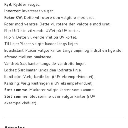
Ryd:
Rydder valget.
Inverter:
Inverterer valget.
Roter CW:
Dette vil rotere den valgte ø med uret.
Roter mod venstre: Dette vil rotere den valgte ø mod uret.
Flip U: Dette vil vende UV’et på UV kortet.
Flip V: Dette vil vende V’et på UV kortet.
Til linje: Placer valgte kanter langs linjen.
Equidistant: Placer valgte kanter langs linjen og indstil en lige stor
afstand mellem punkterne.
Vandret: Sæt kanter langs de vandrette linjer.
Lodret: Sæt kanter langs den lodrette linje.
Kantløkke: Vælg kantløkke (i UV eksempelvinduet).
Kantring: Vælg kantringen (i UV eksempelvinduet).
Sæt sømme:
Markerer valgte kanter som sømme.
Slet sømme:
Slet sømme over valgte kanter (i UV
eksempelvinduet).
Ansigter