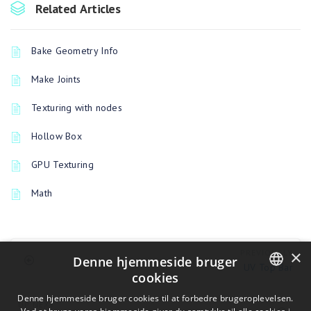
Related Articles
Bake Geometry Info
Make Joints
Texturing with nodes
Hollow Box
GPU Texturing
Math
×
PREVIOUSLY
Denne hjemmeside bruger
UV Top Bar
cookies
ENGLISH
Denne hjemmeside bruger cookies til at forbedre brugeroplevelsen.
UP NEXT