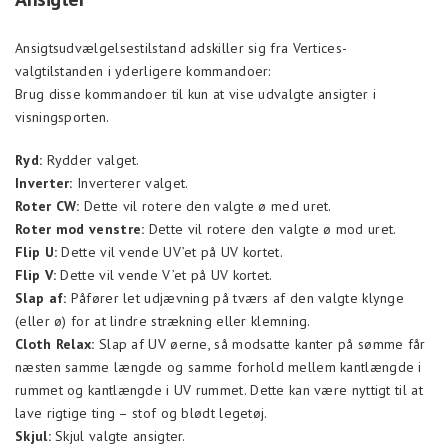
Ansigtsudvælgelsestilstand adskiller sig fra Vertices-
valgtilstanden i yderligere kommandoer:
Brug disse kommandoer til kun at vise udvalgte ansigter i
visningsporten.
Ryd:
Rydder valget.
Inverter:
Inverterer valget.
Roter CW:
Dette vil rotere den valgte ø med uret.
Roter mod venstre:
Dette vil rotere den valgte ø mod uret.
Flip U:
Dette vil vende UV’et på UV kortet.
Flip V:
Dette vil vende V’et på UV kortet.
Slap af:
Påfører let udjævning på tværs af den valgte klynge
(eller ø) for at lindre strækning eller klemning.
Cloth Relax:
Slap af UV øerne, så modsatte kanter på sømme får
næsten samme længde og samme forhold mellem kantlængde i
rummet og kantlængde i UV rummet. Dette kan være nyttigt til at
lave rigtige ting – stof og blødt legetøj.
Skjul:
Skjul valgte ansigter.