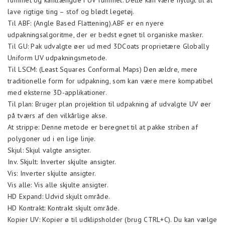
rummet og kantlængde i UV rummet. Dette kan være nyttigt til at
lave rigtige ting – stof og blødt legetøj.
Til ABF: (Angle Based Flattening).ABF er en nyere
udpakningsalgoritme, der er bedst egnet til organiske masker.
Til GU: Pak udvalgte øer ud med 3DCoats proprietære Globally
Uniform UV udpakningsmetode.
Til LSCM: (Least Squares Conformal Maps) Den ældre, mere
traditionelle form for udpakning, som kan være mere kompatibel
med eksterne 3D-applikationer.
Til plan: Bruger plan projektion til udpakning af udvalgte UV øer
på tværs af den vilkårlige akse.
At strippe: Denne metode er beregnet til at pakke striben af
polygoner ud i en lige linje.
Skjul: Skjul valgte ansigter.
Inv. Skjult: Inverter skjulte ansigter.
Vis: Inverter skjulte ansigter.
Vis alle: Vis alle skjulte ansigter.
HD Expand: Udvid skjult område.
HD Kontrakt: Kontrakt skjult område.
Kopier UV: Kopier ø til udklipsholder (brug CTRL+C). Du kan vælge