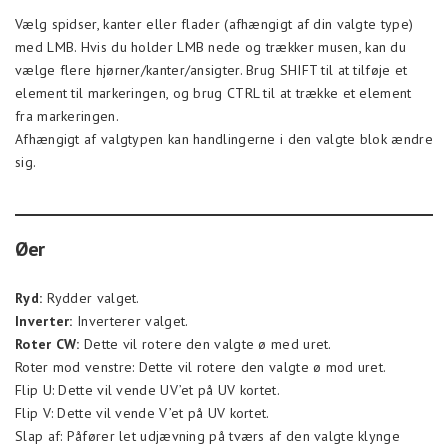
Vælg spidser, kanter eller flader (afhængigt af din valgte type)
med LMB. Hvis du holder LMB nede og trækker musen, kan du
vælge flere hjørner/kanter/ansigter. Brug SHIFT til at tilføje et
element til markeringen, og brug CTRL til at trække et element
fra markeringen.
Afhængigt af valgtypen kan handlingerne i den valgte blok ændre
sig.
Øer
Ryd:
Rydder valget.
Inverter:
Inverterer valget.
Roter CW:
Dette vil rotere den valgte ø med uret.
Roter mod venstre: Dette vil rotere den valgte ø mod uret.
Flip U: Dette vil vende UV’et på UV kortet.
Flip V: Dette vil vende V’et på UV kortet.
Slap af: Påfører let udjævning på tværs af den valgte klynge