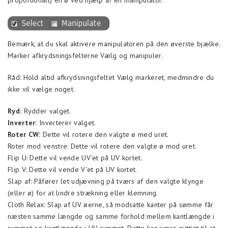
proportionalt) en ø ved hjælp af en manipulator.
Bemærk, at du skal aktivere manipulatoren på den øverste bjælke.
Marker afkrydsningsfelterne Vælg og manipuler.
Råd: Hold altid afkrydsningsfeltet Vælg markeret, medmindre du
ikke vil vælge noget.
Ryd:
Rydder valget.
Inverter:
Inverterer valget.
Roter CW:
Dette vil rotere den valgte ø med uret.
Roter mod venstre: Dette vil rotere den valgte ø mod uret.
Flip U: Dette vil vende UV’et på UV kortet.
Flip V: Dette vil vende V’et på UV kortet.
Slap af: Påfører let udjævning på tværs af den valgte klynge
(eller ø) for at lindre strækning eller klemning.
Cloth Relax: Slap af UV øerne, så modsatte kanter på sømme får
næsten samme længde og samme forhold mellem kantlængde i