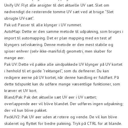
Unify UV: Flyt alle ansigter til det aktuelle UV sæt. Slet om
nødvendigt de resterende tomme UV sæt ved at bruge “Slet
ubrugte UV-sæt”.
Pak ud: Passer til alle klynger i UV rummet.
AutoMap: Dette er den samme metode til udpakning, som bruges i
import til automapping. Det er plan mapping med en test af
klyngers selvskæring. Denne metode er den mest stabile og
spiser enhver (selv ikke-manifold) geometri, men skaber for
mange øer.
Pak UV: Dette vil pakke alle uindpakkede UV klynger på UV kortet
i henhold til et guide “rektangel”, som du definerer. Du kan
redigere øerne på UV kortet, når denne handling er fuldført. På
dette tidspunkt kan du udføre mange væsentlige funktioner, som
kræver et UV kort.
Bland/Pak: Pak det aktuelle sæt UV øer i UV sættet;
overlappende øer vil blive blandet. Der udføres ingen udpakning;
der vil kun blive pakket.
PackUV2: Pak UV øer uden at rotere og vende. De vil kun blive
skaleret og flyttet for bedre pakning. Tryk på CTRL for at blande.