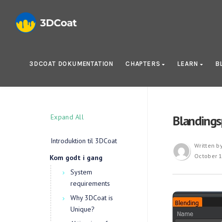
3DCOAT DOKUMENTATION
CHAPTERS
LEARN
B
Expand All
Blandings
Introduktion til 3DCoat
Written b
October 1
Kom godt i gang
System
requirements
Why 3DCoat is
Unique?