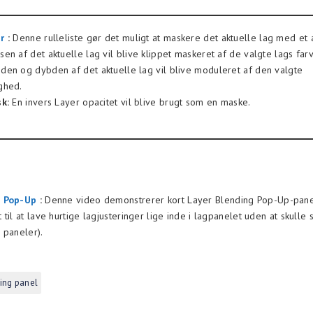
r
:
Denne rulleliste gør det muligt at maskere det aktuelle lag med et 
en af det aktuelle lag vil blive klippet maskeret af de valgte lags farv
en og dybden af det aktuelle lag vil blive moduleret af den valgte
ghed.
k:
En invers Layer opacitet vil blive brugt som en maske.
g Pop-Up
:
Denne video demonstrerer kort Layer Blending Pop-Up-panel
til at lave hurtige lagjusteringer lige inde i lagpanelet uden at skulle 
 paneler).
ing panel