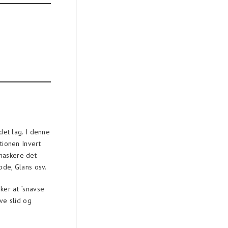
det lag. I denne
ktionen Invert
 maskere det
de, Glans osv.
ker at “snavse
ave slid og