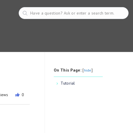
On This Page:
[
]
hide
Tutorial
views
0