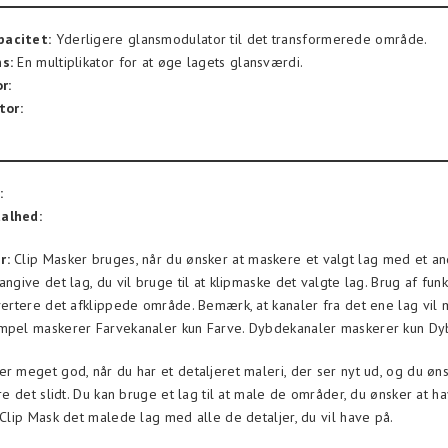
pacitet:
Yderligere glansmodulator til det transformerede område.
s:
En multiplikator for at øge lagets glansværdi.
r:
or:
:
alhed:
r:
Clip Masker bruges, når du ønsker at maskere et valgt lag med et an
angive det lag, du vil bruge til at klipmaske det valgte lag. Brug af fun
nvertere det afklippede område. Bemærk, at kanaler fra det ene lag vil
mpel maskerer Farvekanaler kun Farve. Dybdekanaler maskerer kun Dyb
er meget god, når du har et detaljeret maleri, der ser nyt ud, og du øns
øre det slidt. Du kan bruge et lag til at male de områder, du ønsker at h
 Clip Mask det malede lag med alle de detaljer, du vil have på.