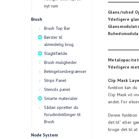
nyt rum
Glans/ruhed O
Brush
Yderligere glan
Glansmodulato
Brush Top Bar
Ruhedsmodulat
Børster til
almindelig brug
Slagtilfælde
Metalopacitet
Brush muligheder
Yderligere met
Betingelsesbegrænser
Strips Panel
Clip Mask Laye
funktion kan du 
Stencils panel
Clip Mask vil i
Smarte materialer
andet. For ekse
Sådan opretter du
forudindstillinger til
Denne funktion 
Brush
det til” eller g
bruge det til at
Node System