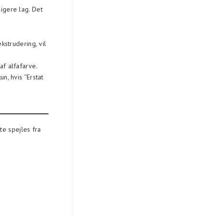
ligere lag. Det
kstrudering, vil
f alfafarve.
n, hvis “Erstat
te spejles fra