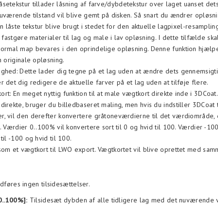
setekstur tillader låsning af farve/dybdetekstur over laget uanset det
nuværende tilstand vil blive gemt på disken. Så snart du ændrer opløsn
en låste tekstur blive brugt i stedet for den aktuelle lagpixel-resamplin
t fastgøre materialer til lag og male i lav opløsning. I dette tilfælde ska
ormal map bevares i den oprindelige opløsning. Denne funktion hjælp
n originale opløsning.
ghed: Dette lader dig tegne på et lag uden at ændre dets gennemsigti
 det dig redigere de aktuelle farver på et lag uden at tilføje flere.
rt: En meget nyttig funktion til at male vægtkort direkte inde i 3DCoat
direkte, bruger du billedbaseret maling, men hvis du indstiller 3DCoat t
, vil den derefter konvertere gråtoneværdierne til det værdiområde, 
. Værdier 0..100% vil konvertere sort til 0 og hvid til 100. Værdier -10
til -100 og hvid til 100.
som et vægtkort til LWO export. Vægtkortet vil blive oprettet med sa
føres ingen tilsidesættelser.
0..100%]:
Tilsidesæt dybden af alle tidligere lag med det nuværende 
.