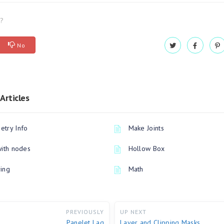
l?
No
Articles
try Info
Make Joints
with nodes
Hollow Box
ing
Math
PREVIOUSLY
UP NEXT
Panelet Lag
Layer and Clipping Masks