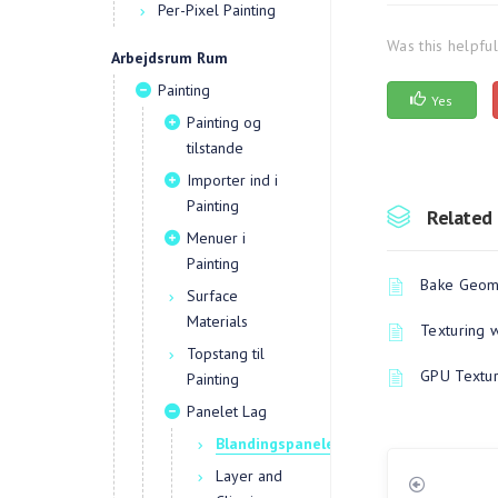
Per-Pixel Painting
Was this helpfu
Arbejdsrum Rum
Painting
Yes
Painting og
tilstande
Importer ind i
Painting
Related 
Menuer i
Painting
Bake Geome
Surface
Materials
Texturing 
Topstang til
GPU Textur
Painting
Panelet Lag
Blandingspanelet
Layer and