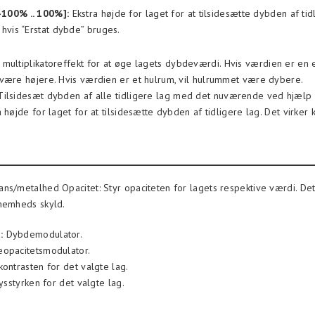
-100% .. 100%]:
Ekstra højde for laget for at tilsidesætte dybden af tid
, hvis “Erstat dybde” bruges.
multiplikatoreffekt for at øge lagets dybdeværdi. Hvis værdien er en e
være højere. Hvis værdien er et hulrum, vil hulrummet være dybere.
ilsidesæt dybden af alle tidligere lag med det nuværende ved hjælp a
 højde for laget for at tilsidesætte dybden af tidligere lag. Det virker ku
ns/metalhed Opacitet: Styr opaciteten for lagets respektive værdi. Det
nemheds skyld.
:
Dybdemodulator.
opacitetsmodulator.
kontrasten for det valgte lag.
lysstyrken for det valgte lag.