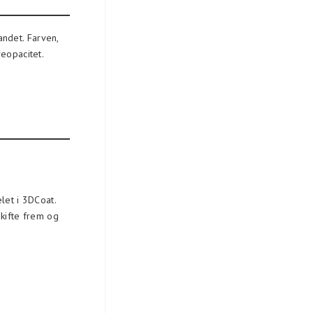
andet. Farven,
eopacitet.
et i 3DCoat.
skifte frem og