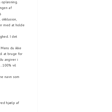
s opløsning.
ingen af
g.
l okklusion,
er med at holde
ghed. I det
. Mens du ikke
il at bruge for
du angiver i
0..100% vil
mme navn som
ved hjælp af