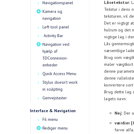
Låsetekstur:
Lå
Navigationspanel
Tekstur i dens 
Kamera og
teksturen, vil d
navigation
Det er vigtigt a
Left tool panel
hulrum og det n
Activity Bar
vigtige lag i de
Lås gennemsigti
Navigation ved
væsentlige lader
hjælp af
Brug som vægtko
3DConnexion-
maler vægtkort 
enheder
denne parameter
Quick Access Menu
denne rulleliste
Stylus doesn’t work
konvertere sort 
in sculpting
Brug dette lag 
Genvejstaster
lagets navn.
Interface & Navigation
Nej:
Der ud
Fil menu
værdier [
Rediger menu
farve alfa