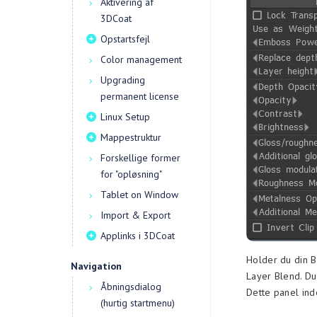
Aktivering af
3DCoat
Opstartsfejl
Color management
Upgrading
permanent license
Linux Setup
Mappestruktur
Forskellige former
for "opløsning"
Tablet on Window
Import & Export
Applinks i 3DCoat
Holder du din Br
Navigation
Layer Blend. D
Åbningsdialog
Dette panel ind
(hurtig startmenu)