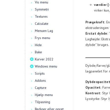
Vis menu
værdier [
Symmetri
virker kun
Textures
Prægekraft:
En 
Calculate
ekstruderingen 
Menuen Lag
Erstat dybde:
T
Frys menu
Laghøjde: Ekstra
dybde” bruges.
Hide
Bake
Kurver 2022
Dybde/farve/gla
Windows menu
lagpanelet for 
Scripts
Addons
Dybdeopacitet
Opacitet:
Farve
Capture
Kontrast:
Styr 
Hjælp menu
Lysstyrke: Styr 
Tilpasning
Rediger eller opret