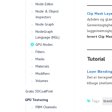
Node Editor
Node & Object
Clip Mask Laye
Inspectors
dybden og glans
Node Graph
Gennemsigtighed
laggennemsigti
NodeGraph
Invert Clip Mas
Language (NGL)
GPU Nodes
Filters
Tutorial
Masks
Materials
Layer Blendin
Modifiers
Det er beregnet 
Volumes
tilbage (mellem
Gratis 3DCoatPrint
GPU Texturing
Tags:
blend
PBM Channels