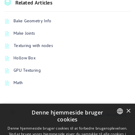
Related Articles
Bake Geometry Info
Make Joints
Texturing with nodes
Hollow Box
GPU Texturing
Math
×
PREVIOUSLY
Denne hjemmeside bruger
Slagværktøj i Retopologi
cookies
ENGLISH
Denne hjemmeside bruger cookies til at forbedre brugeroplevelsen.
UP NEXT
Ved at bruge vores hjemmeside giver du samtykke til alle cookies i