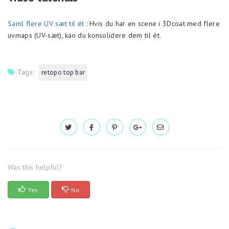
Saml flere UV sæt til ét
: Hvis du har en scene i 3Dcoat med flere
uvmaps (UV-sæt), kan du konsolidere dem til ét.
Tags:
retopo top bar
Was this helpful?
Yes
No