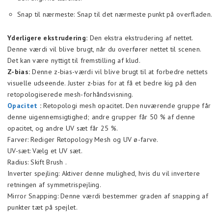
Snap til nærmeste: Snap til det nærmeste punkt på overfladen.
Yderligere ekstrudering:
Den ekstra ekstrudering af nettet.
Denne værdi vil blive brugt, når du overfører nettet til scenen.
Det kan være nyttigt til fremstilling af klud.
Z-bias:
Denne z-bias-værdi vil blive brugt til at forbedre nettets
visuelle udseende. Juster z-bias for at få et bedre kig på den
retopologiserede mesh-forhåndsvisning.
Opacitet
:
Retopologi mesh opacitet. Den nuværende gruppe får
denne uigennemsigtighed; andre grupper får 50 % af denne
opacitet, og andre UV sæt får 25 %.
Farver: Rediger Retopology Mesh og UV ø-farve.
UV-sæt: Vælg et UV sæt.
Radius: Skift Brush .
Inverter spejling: Aktiver denne mulighed, hvis du vil invertere
retningen af symmetrispejling.
Mirror Snapping: Denne værdi bestemmer graden af snapping af
punkter tæt på spejlet.