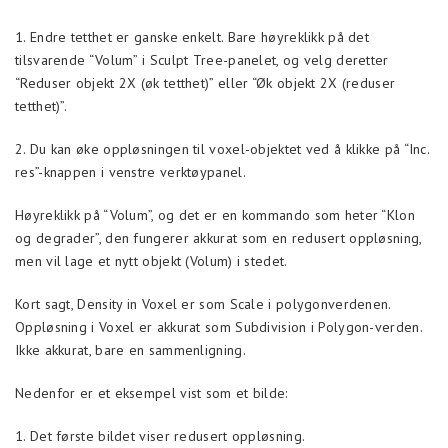
1. Endre tetthet er ganske enkelt. Bare høyreklikk på det
tilsvarende “Volum” i Sculpt Tree-panelet, og velg deretter
“Reduser objekt 2X (øk tetthet)” eller “Øk objekt 2X (reduser
tetthet)”.
2. Du kan øke oppløsningen til voxel-objektet ved å klikke på “Inc.
res”-knappen i venstre verktøypanel.
Høyreklikk på “Volum”, og det er en kommando som heter “Klon
og degrader”, den fungerer akkurat som en redusert oppløsning,
men vil lage et nytt objekt (Volum) i stedet.
Kort sagt, Density in Voxel er som Scale i polygonverdenen.
Oppløsning i Voxel er akkurat som Subdivision i Polygon-verden.
Ikke akkurat, bare en sammenligning.
Nedenfor er et eksempel vist som et bilde:
1. Det første bildet viser redusert oppløsning.