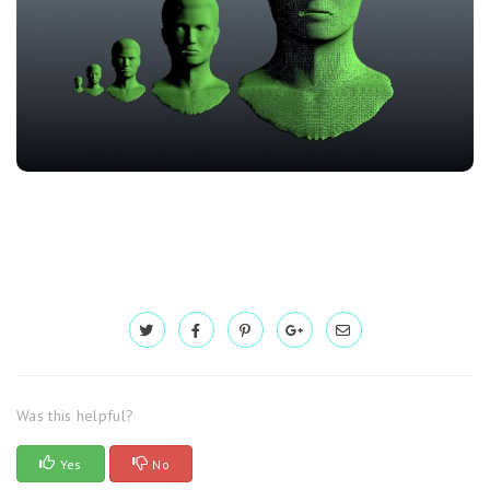
Was this helpful?
Yes
No