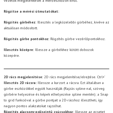
vezetők megjelenítését a mérőeszközön kívül.
Rögzítse a mérési útmutatókat:
Rögzítés görbéhez:
Illesztés a legközelebbi görbéhez, kivéve az
aktuálisan módosított.
Rögzítés görbe pontokhoz:
Rögzítés görbe vezérlőpontokhoz.
Illesztés középre:
Illessze a görbékhez kötött dobozok
közepére.
2D rács megjelenítése:
2D rács megjelenítése/elrejtése. Ctrl+’
Illesztés 2D rácsra:
Illessze a kurzort a rácsra. Ezt általában a
görbe eszközökkel együtt használják (Rajzás spline-nal, szöveg
görbére helyezése és képek elhelyezése spline mentén); a Snap
to grid funkcióval a görbe pontjait a 2D-rácshoz illesztheti, így
nagyon pontos alakzatokat rajzolhat.
Rögzítés alacsony poliszintű csúcsokhoz:
Illessze az ecsetet