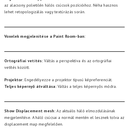
az alacsony polietilén hálós csúcsok pozícióihoz. Néha hasznos
lehet retopologizálás vagy textúrázás során.
Voxelek megjelenítése a Paint Room-ban:
Ortográfiai vetítés:
Váltás a perspektíva és az ortográfiai
vetítés között.
Projektor:
Engedélyezze a projektor típusú képreferenciát.
Teljes képernyő átváltása:
Váltás a teljes képernyős módra.
Show Displacement mesh:
Az aktuális háló elmozdulásának
megjelenítése. A háló csúcsai a normál mentén el lesznek tolva az
displacement map megfelelően.