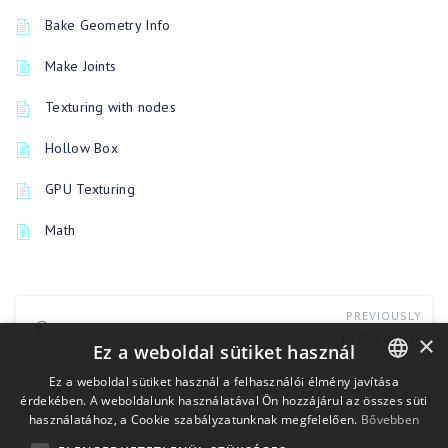
Bake Geometry Info
Make Joints
Texturing with nodes
Hollow Box
GPU Texturing
Math
PREVIOUSLY
preferenciák
×
Ez a weboldal sütiket használ
Ez a weboldal sütiket használ a felhasználói élmény javítása
UP NEXT
érdekében. A weboldalunk használatával Ön hozzájárul az összes süti
ENGLISH
Szimmetria
használatához, a Cookie szabályzatunknak megfelelően.
Bővebben
BULGARIAN