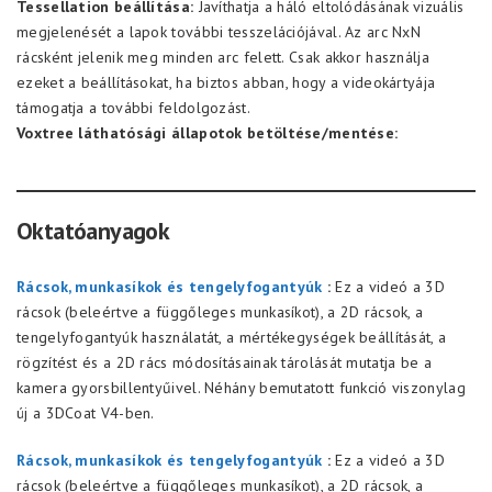
Tessellation beállítása:
Javíthatja a háló eltolódásának vizuális
megjelenését a lapok további tesszelációjával. Az arc NxN
rácsként jelenik meg minden arc felett. Csak akkor használja
ezeket a beállításokat, ha biztos abban, hogy a videokártyája
támogatja a további feldolgozást.
Voxtree láthatósági állapotok betöltése/mentése:
Oktatóanyagok
Rácsok, munkasíkok és tengelyfogantyúk
:
Ez a videó a 3D
rácsok (beleértve a függőleges munkasíkot), a 2D rácsok, a
tengelyfogantyúk használatát, a mértékegységek beállítását, a
rögzítést és a 2D rács módosításainak tárolását mutatja be a
kamera gyorsbillentyűivel. Néhány bemutatott funkció viszonylag
új a 3DCoat V4-ben.
Rácsok, munkasíkok
és
tengelyfogantyúk
:
Ez a videó a 3D
rácsok (beleértve a függőleges munkasíkot), a 2D rácsok, a