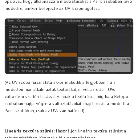
opcióval, hogy alkalmazza a módosításokat a Paint szobában lévő
modellre, amikor befejezte az UV kicsomagolást.
(Az UV szoba használata akkor működik a legjobban, ha a
modellen már alkalmaztak textúrákat, mivel az ottani UVs
változásai szintén hatással vannak a textúrákra, míg ha a Retopo
szobában hajtja végre a változtatásokat, majd frissíti a modellt a
Paint szobában, csak az UVs van hatással)
Lineáris textúra szűrés:
Használjon lineáris textúra szűrést a