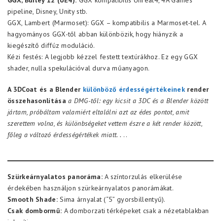
GGX, Burley 12 (UE4):
GGX kompatibilis Unreal4, 4A Games
pipeline, Disney, Unity stb.
GGX, Lambert (Marmoset): GGX – kompatibilis a Marmoset-tel. A
hagyományos GGX-től abban különbözik, hogy hiányzik a
kiegészítő diffúz moduláció.
Kézi festés: A legjobb kézzel festett textúrákhoz. Ez egy GGX
shader, nulla spekulációval durva műanyagon.
A 3DCoat és a Blender
különböző érdességértékeinek
render
összehasonlítása
a DMG-től: egy kicsit a 3DC és a Blender között
jártam, próbáltam valamiért eltalálni azt az édes pontot, amit
szerettem volna, és különbségeket vettem észre a két render között,
főleg a változó érdességértékek miatt. .
..
Szürkeárnyalatos panoráma:
A színtorzulás elkerülése
érdekében használjon szürkeárnyalatos panorámákat.
Smooth Shade:
Sima árnyalat (“5” gyorsbillentyű).
Csak dombormű:
A domborzati térképeket csak a nézetablakban