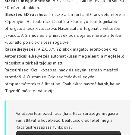
3D rács megjelenítése:
A 3D rács síkjának be- és kikapcsolása a
3D nézetablakban.
Illesztés 3D rácshoz:
Illessze a kurzort a 3D rács vetületére a
képernyőn. Ha több rács látható, a képernyő felé leginkább
elforgatott lesz kiválasztva. Használata ortogonális vetítésben
javasolt. A Gizmos és a primitívek pozíciója és mérete a térben
különálló pozíciókra lesz rögzítve.
Rácselhelyezés:
A ZX, XY, YZ síkok magától értetődőek. Az
Automatikus elhelyezés automatikusan megjeleníti a megfelelő
rácssíkot a térbeli tájolás miatt.
Rácssűrűség: Kicsi, közepes, nagy és egyéni szintén magától
értetődő. A Customize Grid segítségével egyéni
rácsparamétereket állíthat be. Csak akkor használhatók, ha az
“Egyedi” méretet választja.
Az alapértelmezett rács (ha a Rács sűrűsége magasra
van állítva) a következő beállításoknak felel meg a
Rács testreszabása funkcióval