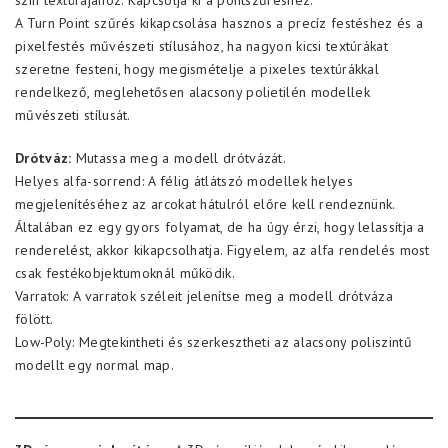
szín textúrájához. Kapcsolja ki a pontszűréshez.
A Turn Point szűrés kikapcsolása hasznos a precíz festéshez és a
pixelfestés művészeti stílusához, ha nagyon kicsi textúrákat
szeretne festeni, hogy megismételje a pixeles textúrákkal
rendelkező, meglehetősen alacsony polietilén modellek
művészeti stílusát.
Drótváz:
Mutassa meg a modell drótvázát.
Helyes alfa-sorrend: A félig átlátszó modellek helyes
megjelenítéséhez az arcokat hátulról előre kell rendeznünk.
Általában ez egy gyors folyamat, de ha úgy érzi, hogy lelassítja a
renderelést, akkor kikapcsolhatja. Figyelem, az alfa rendelés most
csak festékobjektumoknál működik.
Varratok: A varratok széleit jelenítse meg a modell drótváza
fölött.
Low-Poly: Megtekintheti és szerkesztheti az alacsony poliszintű
modellt egy normal map.