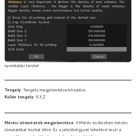
nyomtatási terület
Tengely:
Tengely megjelenítése/elrejtése.
Külön tengely:
X,Y,Z
Mérési útmutatók megjelenítése:
A Mérés eszközben mérési
útmutatókat hozhat létre. Ez a jelölőnégyzet lehetővé teszi a