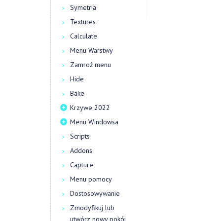
Symetria
Textures
Calculate
Menu Warstwy
Zamroź menu
Hide
Bake
Krzywe 2022
Menu Windowsa
Scripts
Addons
Capture
Menu pomocy
Dostosowywanie
Zmodyfikuj lub
utwórz nowy pokój