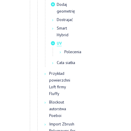
Dodaj
geometrię
Dostrajać
Smart
Hybrid
UV
Polecenia
Cała siatka
Przykład
powierzchni
Loft firmy
Fluffy
Blockout
autorstwa
Poeboi
Import Zbrush
Polygroups for