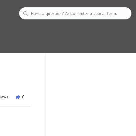
views
0