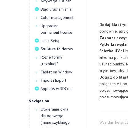
Aktywacja 3DCoat
Błąd uruchamiania
Color management
Dodaj klastry:
U
Upgrading
ponownie, aby 
permanent license
Zaznacz szwy:
Linux Setup
Pętle krawędzi
Struktura folderów
Ścieżka UV :
Umi
Różne formy
kilkoma punktami
„rezolucji”
usunąć punkty. 
kryteriów, aby 
Tablet on Window
Dołącz do klas
Import i Export
połączenie i po
Applinks w 3DCoat
podsumowujące m
podsumowująca n
Navigation
Otwieranie okna
dialogowego
(menu szybkiego
Was this helpfu