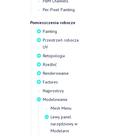
PBM Channels
Per-Pixel Painting
Pomieszczenia robocze
Painting
Przestrzeń robocza
UV
Retopologia
Rzeźbić
Renderowanie
Factures
Najprostszy
Modelowanie
Mesh Menu
Lewy panel
narzędziowy w
Modelarni