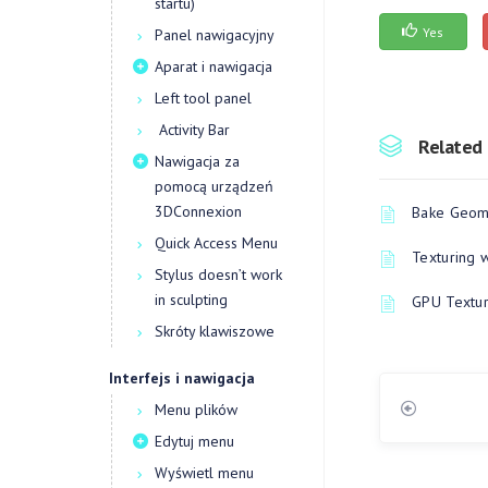
startu)
Yes
Panel nawigacyjny
Aparat i nawigacja
Left tool panel
Activity Bar
Related 
Nawigacja za
pomocą urządzeń
3DConnexion
Bake Geome
Quick Access Menu
Texturing 
Stylus doesn’t work
in sculpting
GPU Textur
Skróty klawiszowe
Interfejs i nawigacja
Menu plików
Edytuj menu
Wyświetl menu