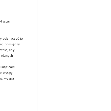
klaster
y odznaczyć je.
ami) pomiędzy
otnie, aby
j różnych
sunąć całe
łe wyspy
, ​​wyspa