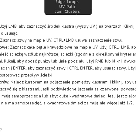
żyj LMB, aby zaznaczyć środek klastra (wyspy UV ) na twarzach. Kliknij 
go usunąć.
Zaznacz szwy na mapie UV. CTRL+LMB usuwa zaznaczenie szwu.
owe:
Zaznacz całe pętle krawędziowe na mapie UV. Użyj CTRL+LMB, ab
eść ścieżkę wzdłuż najkrótszej ścieżki (zgodnie z określonymi kryteri
. Kliknij, aby dodać punkty lub linie podziału, użyj RMB lub kliknij dwukr
Naciśnij ENTER, aby zaznaczyć szwy i CTRL ENTER, aby usunąć szwy. Uży
dostosować przepływ ścieżki.
trów:
Najedź kursorem na połączenie pomiędzy klastrami i kliknij, aby u
łączyć się z klastrami. Jeśli podświetlone łączenia są czerwone, powsta
ają samoprzecięcia lub zbyt duże kwadratowe śmieci. Jeśli jest zielona
ie ma samoprzecięć, a kwadratowe śmieci zajmują nie więcej niż 1/2.
l?