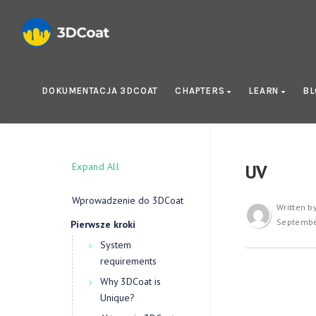
DOKUMENTACJA 3DCOAT
CHAPTERS
LEARN
B
Expand All
UV
Wprowadzenie do 3DCoat
Written b
Septembe
Pierwsze kroki
System
requirements
Why 3DCoat is
Unique?