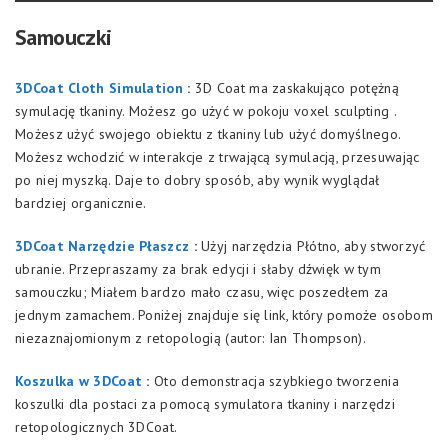
Samouczki
3DCoat Cloth Simulation
:
3D Coat ma zaskakująco potężną
symulację tkaniny. Możesz go użyć w pokoju voxel sculpting .
Możesz użyć swojego obiektu z tkaniny lub użyć domyślnego.
Możesz wchodzić w interakcje z trwającą symulacją, przesuwając
po niej myszką. Daje to dobry sposób, aby wynik wyglądał
bardziej organicznie.
3DCoat Narzędzie Płaszcz
:
Użyj narzędzia Płótno, aby stworzyć
ubranie. Przepraszamy za brak edycji i słaby dźwięk w tym
samouczku; Miałem bardzo mało czasu, więc poszedłem za
jednym zamachem. Poniżej znajduje się link, który pomoże osobom
niezaznajomionym z retopologią (autor: Ian Thompson).
Koszulka w 3DCoat
:
Oto demonstracja szybkiego tworzenia
koszulki dla postaci za pomocą symulatora tkaniny i narzędzi
retopologicznych 3DCoat.