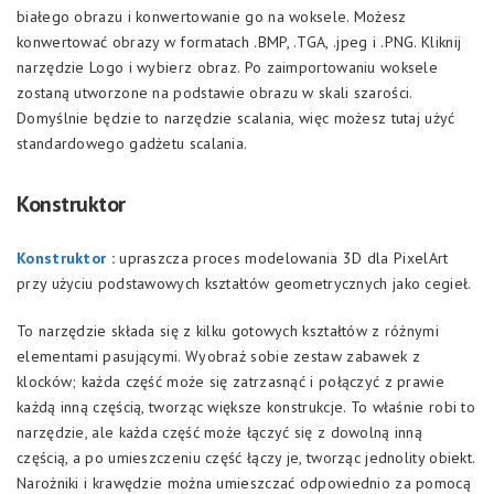
białego obrazu i konwertowanie go na woksele. Możesz
konwertować obrazy w formatach .BMP, .TGA, .jpeg i .PNG. Kliknij
narzędzie Logo i wybierz obraz. Po zaimportowaniu woksele
zostaną utworzone na podstawie obrazu w skali szarości.
Domyślnie będzie to narzędzie scalania, więc możesz tutaj użyć
standardowego gadżetu scalania.
Konstruktor
Konstruktor
:
upraszcza proces modelowania 3D dla PixelArt
przy użyciu podstawowych kształtów geometrycznych jako cegieł.
To narzędzie składa się z kilku gotowych kształtów z różnymi
elementami pasującymi. Wyobraź sobie zestaw zabawek z
klocków; każda część może się zatrzasnąć i połączyć z prawie
każdą inną częścią, tworząc większe konstrukcje. To właśnie robi to
narzędzie, ale każda część może łączyć się z dowolną inną
częścią, a po umieszczeniu część łączy je, tworząc jednolity obiekt.
Narożniki i krawędzie można umieszczać odpowiednio za pomocą