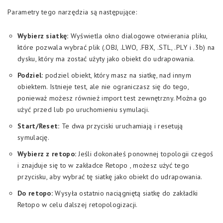
Parametry tego narzędzia są następujące:
Wybierz siatkę:
Wyświetla okno dialogowe otwierania pliku,
które pozwala wybrać plik (.OBJ, .LWO, .FBX, .STL, .PLY i .3b) na
dysku, który ma zostać użyty jako obiekt do udrapowania.
Podziel:
podziel obiekt, który masz na siatkę, nad innym
obiektem. Istnieje test, ale nie ograniczasz się do tego,
ponieważ możesz również import test zewnętrzny. Można go
użyć przed lub po uruchomieniu symulacji.
Start/Reset:
Te dwa przyciski uruchamiają i resetują
symulację.
Wybierz z retopo:
Jeśli dokonałeś ponownej topologii czegoś
i znajduje się to w zakładce Retopo , możesz użyć tego
przycisku, aby wybrać tę siatkę jako obiekt do udrapowania.
Do retopo:
Wysyła ostatnio naciągniętą siatkę do zakładki
Retopo w celu dalszej retopologizacji.