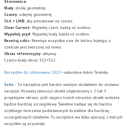
Sterownica:
Biały:
dodaj geometrię.
Czarny:
odejmij geometrię.
Ctrl + LMB:
aby pomalować na czarno.
Clear Current:
Wypełnij czerń, każdą oś osobno.
Wypełnij prąd:
Wypełnij biały, każda oś osobno.
Resetuj szkic:
Resetuje wszystkie osie do koloru białego, a
sześcian jest tworzony od nowa.
Obraz referencyjny:
aktywuj.
Czarno-biały obraz 512×512.
Narzędzie do szkicowania 2022+
autorstwa Anton Tenitsky.
Szkic
:
To narzędzie jest bardzo ważnym dodatkiem do zestawu
narzędzi. Pozwala stworzyć obiekt objętościowy z 2 lub 3
projekcjami obrazu; jeśli użyjesz trzech obrazów, obiekt woksela
będzie bardziej szczegółowy. Świetnie nadaje się do bardzo
szybkiego tworzenia podstawowych kształtów dla bardziej
szczegółowych obiektów. To narzędzie ma kilka operacji, z których
wszystkie są oczywiste.