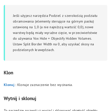
Jeśli użyjesz narzędzia Podziel z szerokością podziału
obramowania (elementy sterujące na górnym pasku)
ustawioną na 1,0 (a nie najniższą wartość 0,0), nowe
warstwy będą miały wyraźne cięcie, w przeciwieństwie
do używania Vox Hide + Objectify Hidden Volumes.
Ustaw Split Border Width na 0, aby uzyskać skosy na
podzielonych krawędziach.
Klon
Klonuj
:
Klonuje zaznaczenie bez wycinania.
Wytnij i sklonuj
To narzędzie pozwoli ci wyciąć i sklonować objętość obiektu