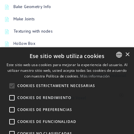
Bake Geometry Info
Make Joints
Texturing with nodes
Hollow Box
×
Ese sitio web utiliza cookies
Este sitio web usa cookies para mejorar la experiencia del usuario. Al
PREVIOUSLY
utilizar nuestro sitio web, usted acepta todas las cookies de acuerdo
ENGLISH
Desplazamiento vectorial
con nuestra Política de cookies.
Más información
BULGARIAN
COOKIES ESTRICTAMENTE NECESARIAS
CROATIAN
UP NEXT
COOKIES DE RENDIMIENTO
Herramientas de transformación de Voxel
CZECH
COOKIES DE PREFERENCIAS
DANISH
DUTCH
COOKIES DE FUNCIONALIDAD
ESTONIAN
COOKIES NO CLASIFICADAS