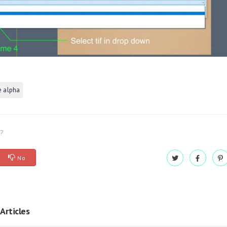
e alpha
l?
No
Articles