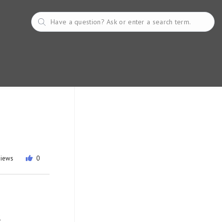
views
0
.