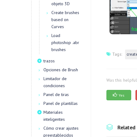
objeto 3D
Create brushes
based on
Curves
Load
photoshop .abr
brushes
Tags:
creat
trazos
Opciones de Brush
Limitador de
Was this helpfu
condiciones
Panel de tiras
Yes
Panel de plantillas
Materiales
inteligentes
Related 
Cómo crear ajustes
preestablecidos