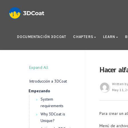
DOCUMENTACIÓN 3DCOAT
CHAPTERS
LEARN
B
Expand All
Hacer alfa
Introducción a 3DCoat
Written b
May 11, 
Empezando
System
requirements
Para crear un al
Why 3DCoat is
Unique?
Menú de archivo