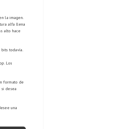
en la imagen.
ura alfa llena
ás alto hace
bits todavía.
op. Los
un formato de
 si desea
desee una