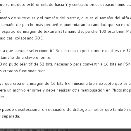
e su modelo esté orientado hacia Y y centrado en el espacio mundial.
o
amaño de su textura y el tamaño del parche, que es el tamaño del alfa 
 tamaño de parche más pequeños aumentarán la cantidad que su escult
su espacio de imagen de textura. El tamaño del parche 100 está bien. M
ajo casi colapsado 3DC.
ta que aunque selecciono tif, 3dc intenta export como exr. tif es de 32 
, tamaño de archivo enorme.
B no pudo leer tif de 32 bits, necesario para convertir a 16 bits en PSh
 creados funcionan bien.
 ya que crea una imagen de 16 bits. Exr funciona bien, excepto que es 
era un archivo enorme y debe realizar otra manipulación en Photoshop
its.
 se puede deseleccionar en el cuadro de diálogo a menos que también 
r separada.