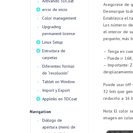
Activando 3DCoat
Asegúrese de qu
error de inicio
Desmarque tod
Color management
Establezca el t
Los números de
Upgrading
el interior de 
permanent license
pequeño, más b
Linux Setup
Estructura de
– Tenga en cuen
carpetas
– Puede ir 16K
– Importante: Z
Diferentes formas
desplazamientos
de “resolución”
Tablet on Window
Puede usar tiff
Import y Export
32 bits que gen
reducirlo a 16 b
Applinks en 3DCoat
Nota: El color
Navigation
imagen en colo
Diálogo de
apertura (menú de