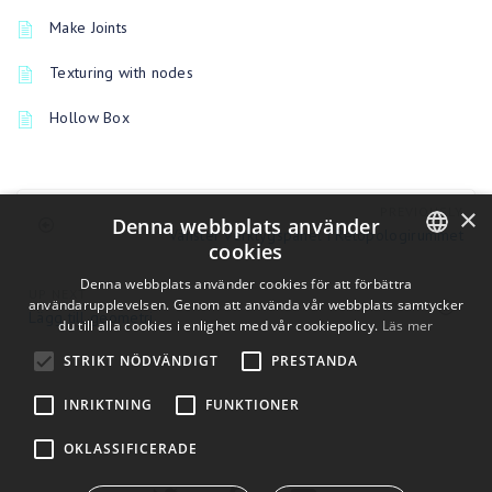
Make Joints
Texturing with nodes
Hollow Box
×
PREVIOUSLY
Denna webbplats använder
Vänster verktygspanel i Retopologirummet
cookies
ENGLISH
Denna webbplats använder cookies för att förbättra
UP NEXT
användarupplevelsen. Genom att använda vår webbplats samtycker
Lägg till geometri
BULGARIAN
du till alla cookies i enlighet med vår cookiepolicy.
Läs mer
CROATIAN
STRIKT NÖDVÄNDIGT
PRESTANDA
CZECH
INRIKTNING
FUNKTIONER
DANISH
OKLASSIFICERADE
DUTCH