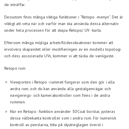
de inträffar.
Dessutom finns många viktiga funktioner i “Retopo -menyn”. Det är
viktigt att veta när och varför man ska använda dessa alternativ
under hela processen för att skapa Retopo/ UV -karta.
Eftersom många möjliga arbetsflödessituationer kommer att
involvera skapandet eller modifieringen av en modells topologi
och dess associerade UVs, kommer vi att täcka de vanligaste.
Retopo rum
Viewporten i Retopo -rummet fungerar som den gör i alla
andra rum, och du kan använda alla gestalgenvägar och
navigerings- och kamerakontroller som finns i de andra
rummen.
När en Retopo -funktion använder 3DCoat borstar, justeras
dessa välbekanta kontroller som i andra rum. För numerisk
kontroll av penslarna, titta på skjutreglagen överst i