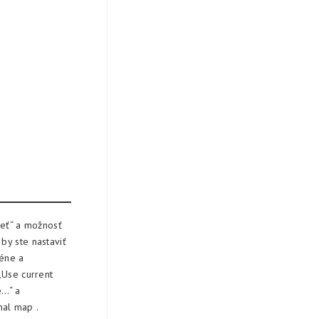
ieť“ a možnosť
by ste nastaviť
céne a
„Use current
e…“ a
mal map .