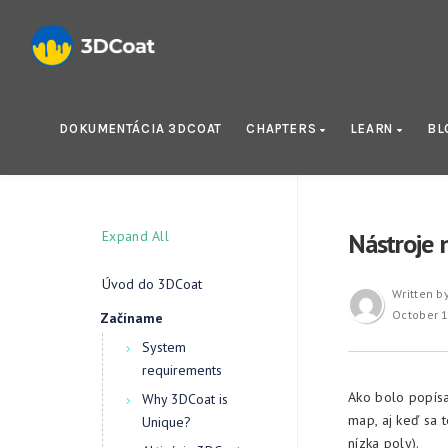
DOKUMENTÁCIA 3DCOAT
CHAPTERS
LEARN
BL
Expand All
Nástroje 
Úvod do 3DCoat
Written b
October 1
Začíname
System
requirements
Ako bolo popísa
Why 3DCoat is
map, aj keď sa 
Unique?
nízka poly).