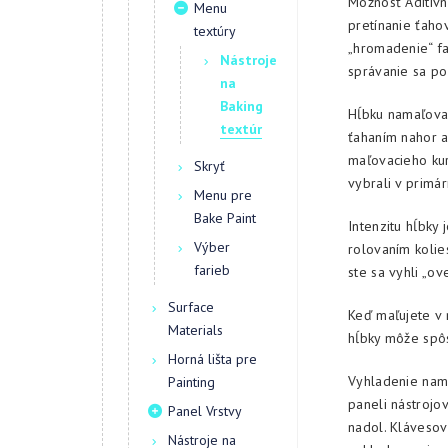
Možnosť Aditívn
Menu
pretínanie ťaho
textúry
„hromadenie“ fa
Nástroje
správanie sa pou
na
Baking
Hĺbku namaľova
textúr
ťahaním nahor a
maľovacieho kur
Skryť
vybrali v primá
Menu pre
Bake Paint
Intenzitu hĺbky
Výber
rolovaním kolie
farieb
ste sa vyhli „ov
Surface
Keď maľujete v 
Materials
hĺbky môže spôs
Horná lišta pre
Vyhladenie nam
Painting
paneli nástrojo
Panel Vrstvy
nadol. Klávesová
Nástroje na