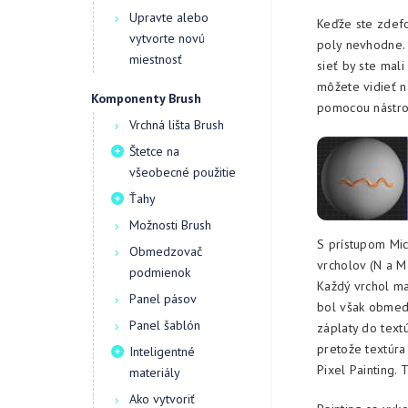
Upravte alebo
Keďže ste zdefo
vytvorte novú
poly nevhodne.
miestnosť
sieť by ste mal
môžete vidieť n
Komponenty Brush
pomocou nástroj
Vrchná lišta Brush
Štetce na
všeobecné použitie
Ťahy
Možnosti Brush
S prístupom Mic
Obmedzovač
vrcholov (N a M 
podmienok
Každý vrchol ma
Panel pásov
bol však obmedz
Panel šablón
záplaty do textú
pretože textúra
Inteligentné
Pixel Painting. 
materiály
Ako vytvoriť