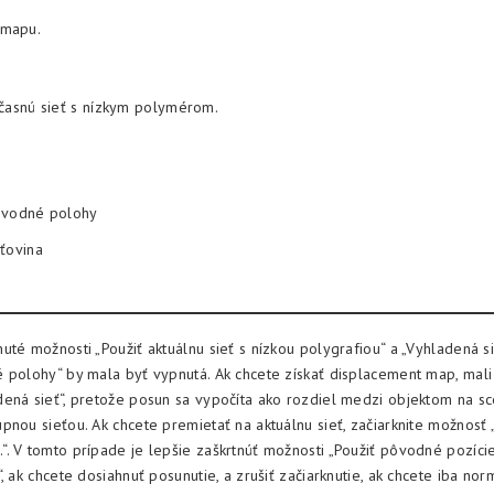
 mapu.
účasnú sieť s nízkym polymérom.
ôvodné polohy
ťovina
uté možnosti „Použiť aktuálnu sieť s nízkou polygrafiou“ a „Vyhladená s
 polohy“ by mala byť vypnutá. Ak chcete získať displacement map, mali 
ená sieť“, pretože posun sa vypočíta ako rozdiel medzi objektom na s
pnou sieťou. Ak chcete premietať na aktuálnu sieť, začiarknite možnosť 
. V tomto prípade je lepšie zaškrtnúť možnosti „Použiť pôvodné pozíci
, ak chcete dosiahnuť posunutie, a zrušiť začiarknutie, ak chcete iba nor