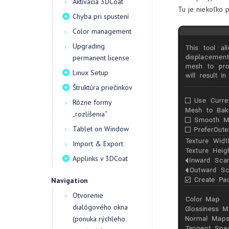
Aktivácia 3DCoat
Tu je niekoľko 
Chyba pri spustení
Color management
Upgrading
permanent license
Linux Setup
Štruktúra priečinkov
Rôzne formy
„rozlíšenia“
Tablet on Window
Import & Export
Applinks v 3DCoat
Navigation
Otvorenie
dialógového okna
(ponuka rýchleho