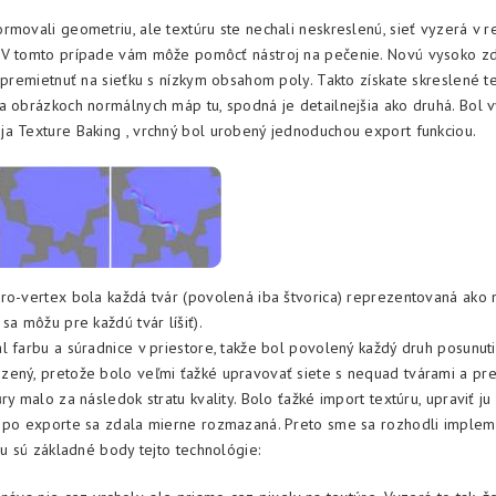
rmovali geometriu, ale textúru ste nechali neskreslenú, sieť vyzerá v r
 V tomto prípade vám môže pomôcť nástroj na pečenie. Novú vysoko 
i premietnuť na sieťku s nízkym obsahom poly. Takto získate skreslené te
a obrázkoch normálnych máp tu, spodná je detailnejšia ako druhá. Bol
a Texture Baking , vrchný bol urobený jednoduchou export funkciou.
ro-vertex bola každá tvár (povolená iba štvorica) reprezentovaná ako 
sa môžu pre každú tvár líšiť).
l farbu a súradnice v priestore, takže bol povolený každý druh posunuti
ený, pretože bolo veľmi ťažké upravovať siete s nequad tvárami a pr
ry malo za následok stratu kvality. Bolo ťažké import textúru, upraviť ju 
 po exporte sa zdala mierne rozmazaná. Preto sme sa rozhodli implem
Tu sú základné body tejto technológie: