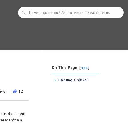
On This Page:
[
]
hide
Painting s hĺbkou
iews
12
o displacement
referenčná a