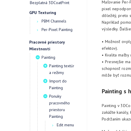
Maľovanie Per-P
Bezplatná 3DCoatPrint
pixel nepodporu
GPU Texturing
dôležitý, preto
PBM Channels
Napríklad pomoc
výsledky. Ďalši
Per-Pixel Painting
• Možnosť ovply
Pracovné priestory
efektov).
Miestnosti
• Kvalita maľby
Painting
• Presnejšie ma
Painting textúr
schopnosť rozma
a režimy
môže byť rozma
Import do
Painting
Painting s 
Ponuky
pracovného
Painting v 3DCo
priestoru
zakážte kanály, 
Painting
Podržaním ukazo
Edit menu