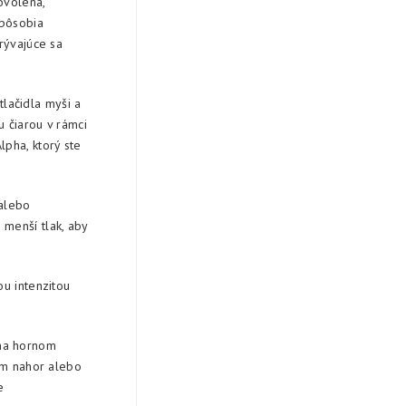
ovolená,
spôsobia
rývajúce sa
lačidla myši a
 čiarou v rámci
pha, ktorý ste
 alebo
menší tlak, aby
ou intenzitou
 na hornom
ním nahor alebo
e