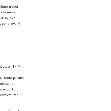
ežime nízkej
zdeformovanú
xtúry. Ako
 vygenerovaný
náplasť N × M
a. Tento prístup
emietanie
a export ,
entovať Per-