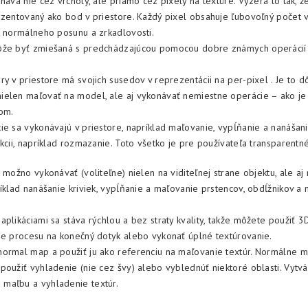
náva nie cez vrcholy, ale priamo cez pixely na textúre. Vyzerá to tak, ž
ezentovaný ako bod v priestore. Každý pixel obsahuje ľubovoľný počet vr
, normálneho posunu a zrkadlovosti.
ôže byť zmiešaná s predchádzajúcou pomocou dobre známych operácií
y v priestore má svojich susedov v reprezentácii na per-pixel . Je to d
ielen maľovať na model, ale aj vykonávať nemiestne operácie – ako j
com.
ie sa vykonávajú v priestore, napríklad maľovanie, vypĺňanie a nanášanie
kcii, napríklad rozmazanie. Toto všetko je pre používateľa transparentné
 možno vykonávať (voliteľne) nielen na viditeľnej strane objektu, ale aj 
ríklad nanášanie kriviek, vypĺňanie a maľovanie prstencov, obdĺžnikov 
aplikáciami sa stáva rýchlou a bez straty kvality, takže môžete použiť 3
ze procesu na konečný dotyk alebo vykonať úplné textúrovanie.
ormal map a použiť ju ako referenciu na maľovanie textúr. Normálne ma
použiť vyhladenie (nie cez švy) alebo vyblednúť niektoré oblasti. Vytvá
maľbu a vyhladenie textúr.