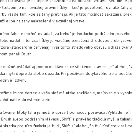
eho lakovania je najlepšie znázornená na obrázku vpravo. Keď nie je p
v štetcom je na rovnakej úrovni hĺbky – keď je povolené, rovnaké ťahy 
rby všade tam, kde sa ťahy pretínajú. Ak je táto možnosť zakázaná, prek
žije iba na ťahy nakreslené v aktuálnej vrstve.
ného ťahu je možné ovládať „za behu“ jednoducho podržaním pravého t
lebo nadol. Intenzita hĺbky je vizuálne označená stredovou a obrysovou
zora (štandardne červená). Tvar tohto stredového obrysu odráža tvar Al
rnom paneli Brush .
 je možné ovládať aj pomocou klávesnice stlačením klávesu „+“ alebo „-“
ska myši dopredu alebo dozadu. Pri používaní dotykového pera použite 
erdrive“ zdvihu.
režime Micro-Vertex a vaša sieť má nízke rozlíšenie, maľovanie s vysok
obiť náhle skreslenie siete.
aľovanej hĺbky ťahu je možné upraviť pomocou posúvača „Vyhladenie“
v Brush alebo podržaním klávesu „Shift“ a pravého tlačidla myši a ťaha
 skratka pre túto funkciu je buď „Shift +“ alebo „Shift -“. Keď ste v režim