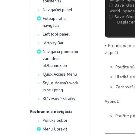
spustenia)
Navigačný panel
Fotoaparát a
navigácia
Left tool panel
Activity Bar
• Pre mapu pos
Navigácia pomocou
Zapnúť.
zariadení
3DConnexion
Použite s
Quick Access Menu
Hladká sie
Stylus doesn’t work
Zachovať 
in sculpting
Klávesové skratky
Vypnúť:
Rozhranie a navigácia
Použite p
Ponuka Súbor
Menu Upraviť