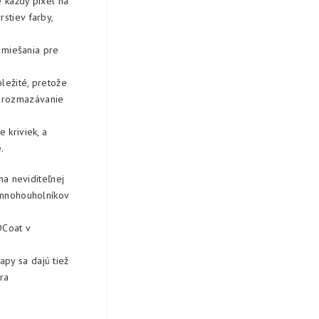
e každý pixel na
stiev farby,
 miešania pre
ôležité, pretože
e rozmazávanie
 kriviek, a
.
na neviditeľnej
a mnohouholníkov
DCoat v
py sa dajú tiež
ra