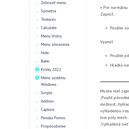
Zobraziť menu
• Pre normálnu
Symetria
Zapnúť.
Textures
Calculate
Použite s
Menu Vrstvy
Vypnúť.
Menu zmrazenia
Hide
Použite p
Bake
Hladká sie
Krivky 2022
Menu systému
Windows
Musíte mať zapn
Scripts
„Použiť pôvodné
Addons
možnosť „Vyhlad
Capture
vyhladenou vstu
low poly mesh…“
Ponuka Pomoc
„Vyhladená sieť“
Prispôsobenie