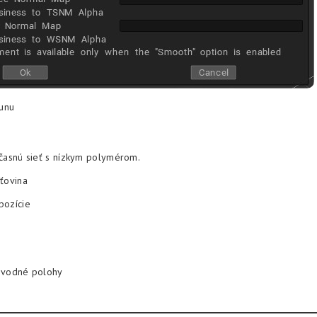
unu
účasnú sieť s nízkym polymérom.
ťovina
pozície
ôvodné polohy