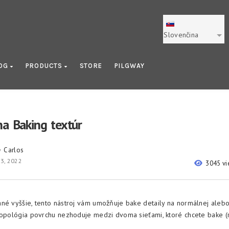
Slovenčina
OG
PRODUCTS
STORE
PILGWAY
na Baking textúr
Carlos
y
3, 2022
3045 v
né vyššie, tento nástroj vám umožňuje bake detaily na normálnej aleb
topológia povrchu nezhoduje medzi dvoma sieťami, ktoré chcete bake (