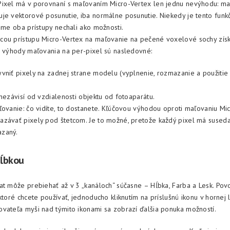
ixel má v porovnaní s maľovaním Micro-Vertex len jednu nevýhodu: ma
je vektorové posunutie, iba normálne posunutie. Niekedy je tento funk
 sme oba prístupy nechali ako možnosti.
ou prístupu Micro-Vertex na maľovanie na pečené voxelové sochy získ
e výhody maľovania na per-pixel sú nasledovné:
vniť pixely na zadnej strane modelu (vyplnenie, rozmazanie a použitie
 nezávisí od vzdialenosti objektu od fotoaparátu.
ľovanie: čo vidíte, to dostanete. Kľúčovou výhodou oproti maľovaniu Mic
závať pixely pod štetcom. Je to možné, pretože každý pixel má suseda
zaný.
hĺbkou
at môže prebiehať až v 3 „kanáloch“ súčasne – Hĺbka, Farba a Lesk. Pov
ktoré chcete používať, jednoducho kliknutím na príslušnú ikonu v hornej l
vateľa myši nad týmito ikonami sa zobrazí ďalšia ponuka možností.