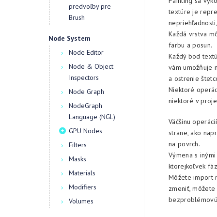
Painting sa vyko
predvoľby pre
textúre je repr
Brush
nepriehľadnosti
Každá vrstva m
Node System
farbu a posun.
Node Editor
Každý bod textúr
Node & Object
vám umožňuje n
Inspectors
a ostrenie štet
Niektoré operác
Node Graph
niektoré v proje
NodeGraph
Language (NGL)
Väčšinu operácií
GPU Nodes
strane, ako nap
na povrch.
Filters
Výmena s inými 
Masks
ktorejkoľvek fá
Materials
Môžete import n
Modifiers
zmeniť, môžete 
bezproblémovú 
Volumes