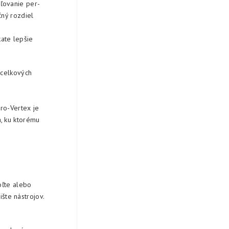
ľovanie per-
čný rozdiel
ate lepšie
 celkových
ro-Vertex je
, ku ktorému
oľte alebo
ište nástrojov.