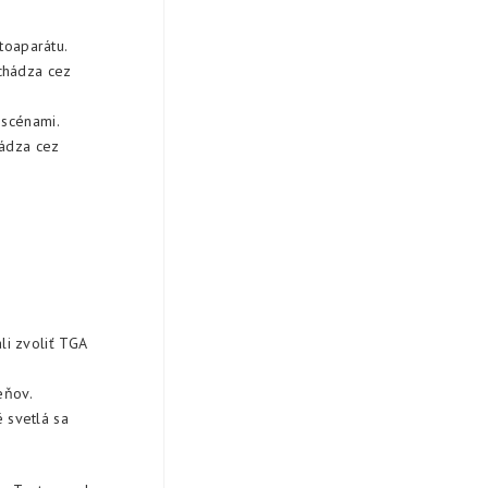
toaparátu.
echádza cez
 scénami.
hádza cez
ali zvoliť TGA
eňov.
é svetlá sa