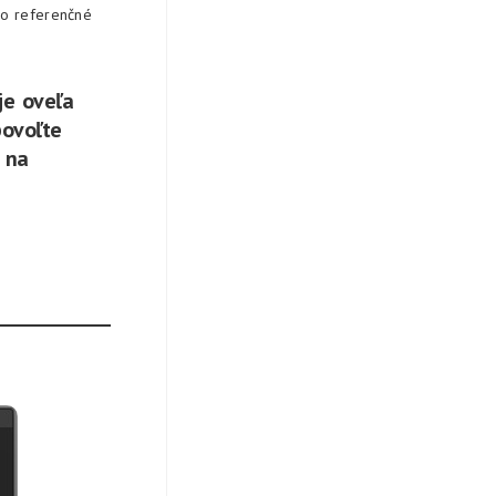
bo referenčné
je oveľa
povoľte
 na