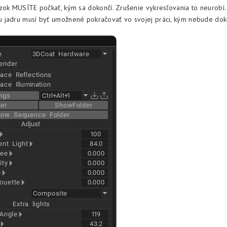
zok MUSÍTE počkať, kým sa dokončí. Zrušenie vykresľovania to neurobí.
 jadru musí byť umožnené pokračovať vo svojej práci, kým nebude do