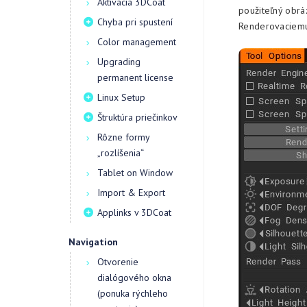
Aktivácia 3DCoat
použiteľný obrá
Chyba pri spustení
Renderovaciemu
Color management
Upgrading
permanent license
Linux Setup
Štruktúra priečinkov
Rôzne formy
„rozlíšenia“
Tablet on Window
Import & Export
Applinks v 3DCoat
Navigation
Otvorenie
dialógového okna
(ponuka rýchleho