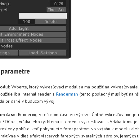
 parametre
odul:
Vyberte, ktorý vykresľovací modul sa má použiť na vykresľovanie.
oužitie iba Internal render a
Renderman
(tento posledný musí byť nainš
udú pridané v budúcom vývoji.
om čase:
Rendering v reálnom čase vo výreze. Úplné vykresľovanie je
ci 3DCoat, vďaka jeho rýchlemu internému vykresľovaniu. Vďaka tomu je 
kreslený pohľad, keď pohybujete fotoaparátom vo vzťahu k modelu ale
raktívne vidieť efekt viacerých farebných svetelných zdrojov, jemných t