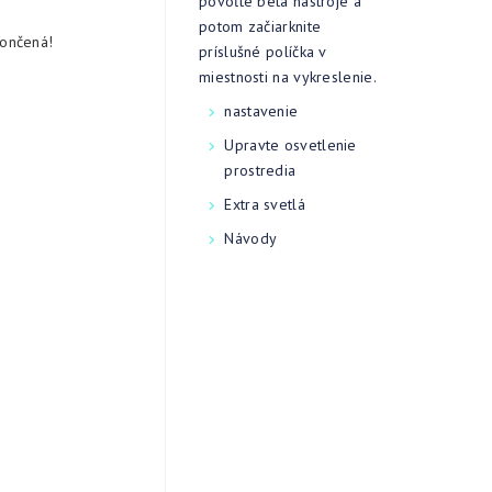
povoľte beta nástroje a
potom začiarknite
končená!
príslušné políčka v
miestnosti na vykreslenie.
nastavenie
Upravte osvetlenie
prostredia
Extra svetlá
Návody