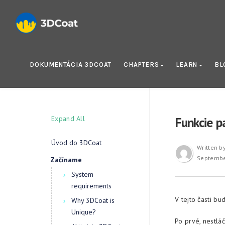
DOKUMENTÁCIA 3DCOAT
CHAPTERS
LEARN
BL
Expand All
Funkcie p
Úvod do 3DCoat
Written b
Septembe
Začíname
System
requirements
V tejto časti b
Why 3DCoat is
Unique?
Po prvé, nestlá