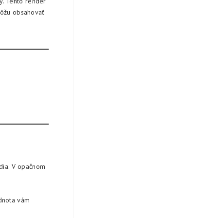
y. Tento render
môžu obsahovať
edia. V opačnom
odnota vám