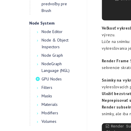
predvoľby pre
Brush
Node System
Veľkosť vykresl
Node Editor
výrezu.
Node & Object
Lúče na snímku:
Inspectors
vykresľovania j
Node Graph
Render Frame 
NodeGraph
sekvencie skrat
Language (NGL)
GPU Nodes
Snímky na vykr
vykresľovacích p
Filters
Uložiť bezstra
Masks
Neprepisovať s
Materials
Render subsek
Modifiers
snímky, ale iba 
Volumes