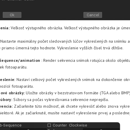
enia:
Veľkosť výstupného obrázka. Veľkosť výstupného obrázka je úmer
 Nastavte maximálny počet sledovaných lúčov vykreslených na snímku a
e priamo úmerná tejto hodnote. Vykreslenie vyšších čísel trvá dlhšie.
Sequence/animation
: Render sekvencia snímok rotujúca okolo objekt
iek fotoaparátu.
eslenie:
Nastaví celkový počet vykreslených snímok na dokončenie okr
ozícií fotoaparátu.
tové obrázky:
Uložte obrázky v bezstratovom formáte (TGA alebo BMP)
úbory:
Súbory sa počas vykresľovania sekvencie neprepíšu.
vencia:
Začiarknite túto možnosť, ak chcete vykresliť alebo znova vykres
niektoré. Ak je začiarknuté, musíte nastaviť vykreslenie prvej a posledne