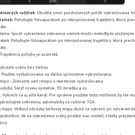
dinových ručičiek:
Obráťte smer predvolených polôh vykresľovania fo
ratiek:
Pohybujte fotoaparátom po interpolovanej trajektórii, ktorá pr
átu.
lenia: Spustí vykreslenie sekvencie snímok medzi niekoľkými uloženými
atiek: Pohybujte fotoaparátom po interpolovanej trajektórii, ktorá prec
átu.
Trajektória pohybu je uzavretá.
brazte scénu bez tieňov.
:
Použite vyhladzovanie na ďalšie spresnenie vykresľovania.
etopo : Zobrazte sieť retopo v miestnosti vykresľovania.
odidlá: Skryť rovinu symetrie, 3D mriežku a os.
l: Vykreslí sa aj alfa kanál. Pre správne použitie tejto možnosti by ste m
vykresľujete sekvenciu, automaticky sa vyberie TGA.
 mapy: Veľkosť obrázka tieňovej mapy, ktorá sa vykreslí pri vytváraní ti
 jednotlivo: Ak na vykreslenie scény pridáte viac svetiel, všetky prejden
livo.