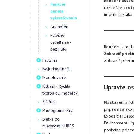
Render Passes
Funkcie
rozdeľuje
svet
panela
informácie, ako
vykresľovania
Gramofón
Falošné
osvetlenie -
Render:
Toto tla
bez PBR-
Zobraziť prieč
Factures
Zobraziť prieči
Najjednoduchšie
Modelovanie
Upravte os
Kitbash - Rýchla
tvorba 3D modelov
3DPrint
Nastavenia, kt
prípade sa ako 
Photogrammetry
Expozícia: Celk
Sieťka do
Environment Li
miestnosti NURBS
poskytne priame