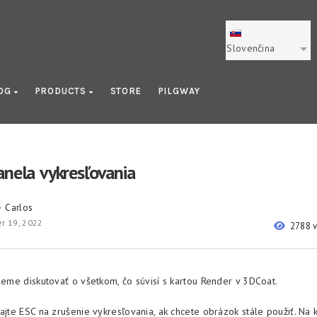
Slovenčina
OG
PRODUCTS
STORE
PILGWAY
anela vykresľovania
Carlos
y
r 19, 2022
2788 
udeme diskutovať o všetkom, čo súvisí s kartou Render v 3DCoat.
čajte ESC na zrušenie vykresľovania, ak chcete obrázok stále použiť. Na