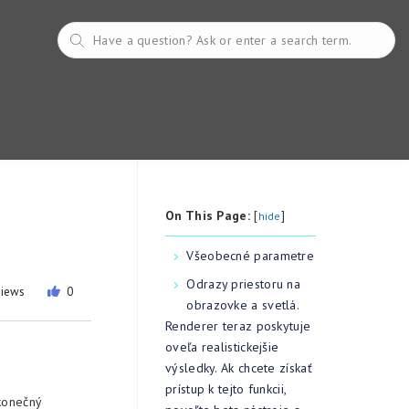
On This Page:
[
]
hide
Všeobecné parametre
Odrazy priestoru na
views
0
obrazovke a svetlá.
Renderer teraz poskytuje
oveľa realistickejšie
výsledky. Ak chcete získať
prístup k tejto funkcii,
 konečný