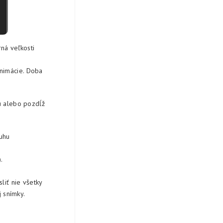
ná veľkosti
nimácie. Doba
u alebo pozdĺž
uhu
.
liť nie všetky
j snímky.