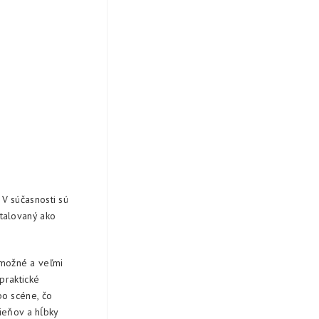
 V súčasnosti sú
talovaný ako
 možné a veľmi
praktické
bo scéne, čo
ieňov a hĺbky