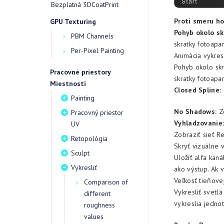
Bezplatná 3DCoatPrint
Proti smeru ho
GPU Texturing
Pohyb okolo sk
PBM Channels
skratky fotoapar
Per-Pixel Painting
Animácia vykres
Pohyb okolo skr
Pracovné priestory
skratky fotoapar
Miestnosti
Closed Spline:
Painting
No Shadows:
Zo
Pracovný priestor
Vyhladzovanie
UV
Zobraziť sieť R
Retopológia
Skryť vizuálne v
Sculpt
Uložiť alfa kaná
Vykresliť
ako výstup. Ak 
Veľkosť tieňovej
Comparison of
Vykresliť svetlá
different
vykreslia jednot
roughness
values