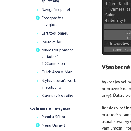
spustenia)
Navigačný panel
Fotoaparát a
navigácia
Left tool panel
Activity Bar
Navigácia pomocou
zariadení
3DConnexion
Všeobecné
Quick Access Menu
Stylus doesn’t work
Vykresľovací m
in sculpting
pripravené na p
prvý). Ďalšie b
Klávesové skratky
Render v reáln
Rozhranie a navigácia
praktické v rám
Ponuka Súbor
aktualizovať vy
Menu Upraviť
vám umožní inte