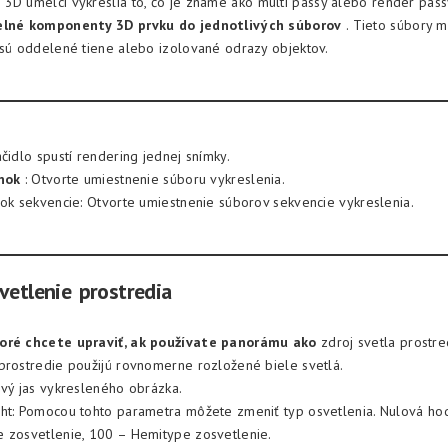
:
3D umelci vykreslia to, čo je známe ako multi passy alebo render pass
elné komponenty 3D prvku do jednotlivých súborov
. Tieto súbory 
 sú oddelené tiene alebo izolované odrazy objektov.
čidlo spustí rendering jednej snímky.
inok
: Otvorte umiestnenie súboru vykreslenia.
nok sekvencie: Otvorte umiestnenie súborov sekvencie vykreslenia.
vetlenie prostredia
oré chcete upraviť, ak používate panorámu ako
zdroj svetla prostr
prostredie použijú rovnomerne rozložené biele svetlá.
ový jas vykresleného obrázka.
ght: Pomocou tohto parametra môžete zmeniť typ osvetlenia. Nulová h
 zosvetlenie, 100 – Hemitype zosvetlenie.