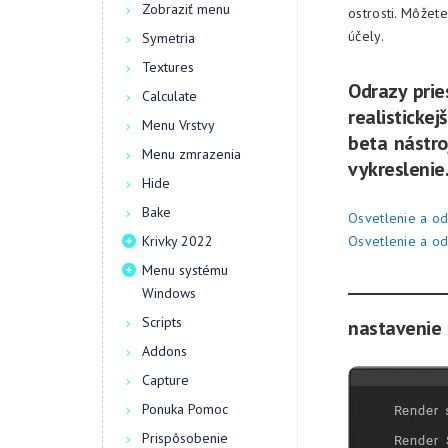
Zobraziť menu
ostrosti. Môžet
účely.
Symetria
Textures
Odrazy prie
Calculate
realistickej
Menu Vrstvy
beta nástro
Menu zmrazenia
vykreslenie
Hide
Bake
Osvetlenie a od
Krivky 2022
Osvetlenie a od
Menu systému
Windows
Scripts
nastavenie
Addons
Capture
Ponuka Pomoc
Prispôsobenie