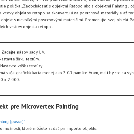
utie políčka „Zaobchádzať s objektmi Retopo ako s objektmi Painting , o
 vrstvy objektov retopo sa skonvertujú na povrchové materiály a až t
objekt s niekoľkými povrchovými materiálmi. Premenujte svoj objekt Pa
kých vrstiev objektu retopo .
:
Zadajte názov sady UV.
astavte šírku textúry.
Nastavte výšku textúry.
má vaša grafická karta menej ako 2 GB pamäte Vram, mali by ste sa vy
0 x 2 000.
ekt pre Microvertex Painting
nting (posun)”
o možností, ktoré môžete zadať pri importe objektu.