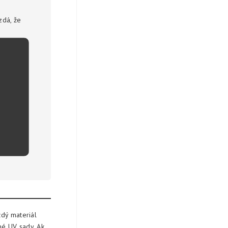
zdá, že
dý materiál
né UV sady. Ak