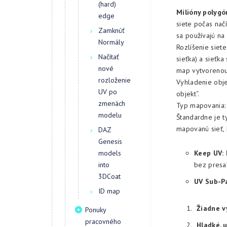
(hard)
Milióny polygó
edge
siete počas nač
Zamknúť
sa používajú na
Normály
Rozlíšenie siete
Načítať
sieťka) a sieťk
nové
map vytvorenou
rozloženie
Vyhladenie obje
UV po
objekt“.
zmenách
Typ mapovania: 
modelu
Štandardne je t
mapovanú sieť, 
DAZ
Genesis
Keep UV: 
models
bez presa
into
3DCoat
UV Sub-P
ID map
Žiadne v
Ponuky
pracovného
Hladké, 