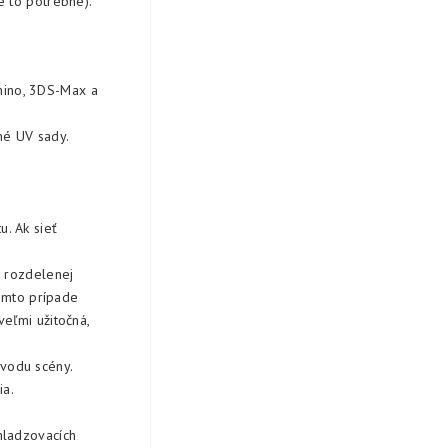
e to potrebné).
hino, 3DS-Max a
né UV sady.
. Ak sieť
u rozdelenej
tomto prípade
eľmi užitočná,
vodu scény.
ia.
hladzovacích