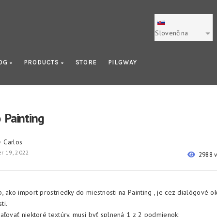
Slovenčina
OG
PRODUCTS
STORE
PILGWAY
 Painting
Carlos
y
r 19, 2022
2988 
, ako import prostriedky do miestnosti na Painting , je cez dialógové o
ti.
aľovať niektoré textúry, musí byť splnená 1 z 2 podmienok: