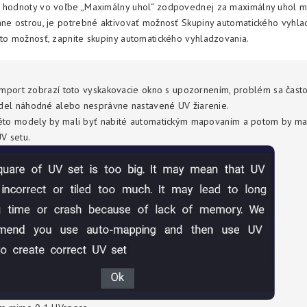
m hodnoty vo voľbe „Maximálny uhol“ zodpovednej za maximálny uhol m
ane ostrou, je potrebné aktivovať možnosť Skupiny automatického vyhla
úto možnosť, zapnite skupiny automatického vyhladzovania.
 import zobrazí toto vyskakovacie okno s upozornením, problém sa často
el náhodné alebo nesprávne nastavené UV žiarenie.
éto modely by mali byť nabité automatickým mapovaním a potom by mal
UV setu.