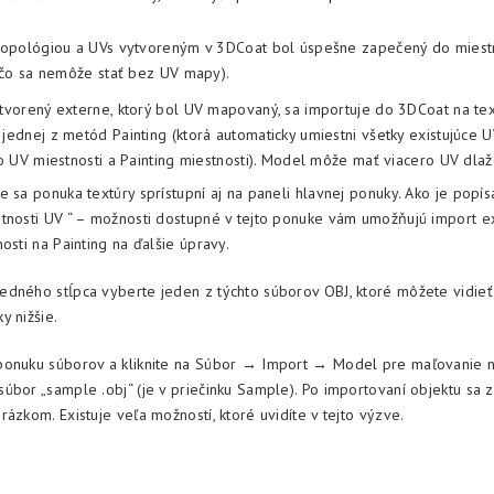
topológiou a UVs vytvoreným v 3DCoat bol úspešne zapečený do miestn
(čo sa nemôže stať bez UV mapy).
vorený externe, ktorý bol UV mapovaný, sa importuje do 3DCoat na te
ednej z metód Painting (ktorá automaticky umiestni všetky existujúce 
o UV miestnosti a Painting miestnosti). Model môže mať viacero UV dlaždí
 sa ponuka textúry sprístupní aj na paneli hlavnej ponuky. Ako je popís
tnosti UV “ – možnosti dostupné v tejto ponuke vám umožňujú import ex
osti na Painting na ďalšie úpravy.
dného stĺpca vyberte jeden z týchto súborov OBJ, ktoré môžete vidie
y nižšie.
onuku súborov a kliknite na Súbor → Import → Model pre maľovanie na
úbor „sample .obj“ (je v priečinku Sample). Po importovaní objektu sa 
ázkom. Existuje veľa možností, ktoré uvidíte v tejto výzve.