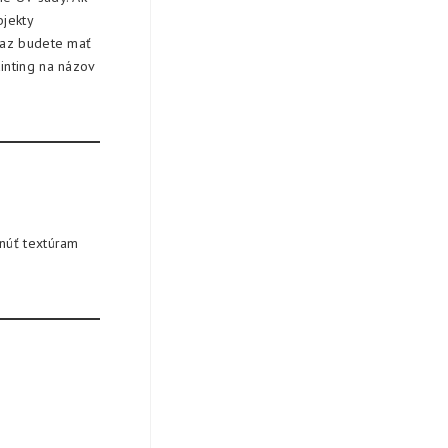
bjekty
eraz budete mať
inting na názov
hnúť textúram