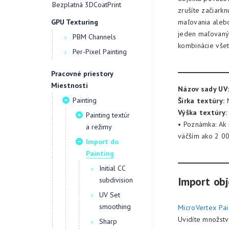
Bezplatná 3DCoatPrint
zrušíte začiarkn
maľovania alebo
GPU Texturing
jeden maľovaný 
PBM Channels
kombinácie všet
Per-Pixel Painting
Pracovné priestory
Miestnosti
Názov sady UV
Painting
Šírka textúry:
N
Výška textúry:
Painting textúr
• Poznámka: Ak 
a režimy
väčším ako 2 00
Import do
Painting
Initial CC
Import obj
subdivision
UV Set
smoothing
MicroVertex Pai
Uvidíte množstv
Sharp