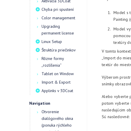
Aktivácia 3DCoat
Chyba pri spustení
Model s 
Color management
Painting 
Upgrading
Model vyt
permanent license
pomocou j
Linux Setup
textúry d
Štruktúra priečinkov
V tomto kontexte
„Import do mies
Rôzne formy
textúr do miestn
„rozlíšenia“
Tablet on Window
Výberom prostre
Import & Export
snímky obrazovk
Applinks v 3DCoat
Alebo vyberte p
Navigation
potom vyberte s
nasledujúcim obr
Otvorenie
Sú nasledovné:
dialógového okna
(ponuka rýchleho