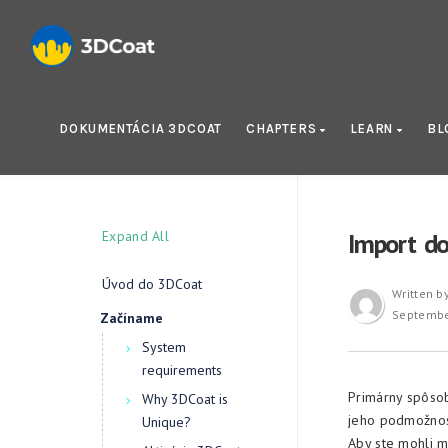
DOKUMENTÁCIA 3DCOAT
CHAPTERS
LEARN
BL
Expand All
Import do
Úvod do 3DCoat
Written b
Septembe
Začíname
System
requirements
Primárny spôsob
Why 3DCoat is
jeho podmožnos
Unique?
Aby ste mohli m