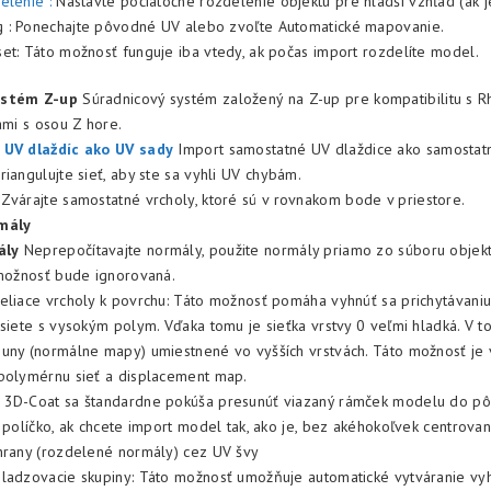
delenie
:
Nastavte počiatočné rozdelenie objektu pre hladší vzhľad (ak j
 : Ponechajte pôvodné UV alebo zvoľte Automatické mapovanie.
et: Táto možnosť funguje iba vtedy, ak počas import rozdelíte model.
ystém Z-up
Súradnicový systém založený na Z-up pre kompatibilitu s R
ami s osou Z hore.
 UV dlaždíc ako UV sady
Import samostatné UV dlaždice ako samostat
riangulujte sieť, aby ste sa vyhli UV chybám.
Zvárajte samostatné vrcholy, ktoré sú v rovnakom bode v priestore.
mály
ály
Neprepočítavajte normály, použite normály priamo zo súboru objektu
 možnosť bude ignorovaná.
eliace vrcholy k povrchu: Táto možnosť pomáha vyhnúť sa prichytávani
 siete s vysokým polym. Vďaka tomu je sieťka vrstvy 0 veľmi hladká. V 
uny (normálne mapy) umiestnené vo vyšších vrstvách. Táto možnosť je v
polymérnu sieť a displacement map.
 3D-Coat sa štandardne pokúša presunúť viazaný rámček modelu do pô
 políčko, ak chcete import model tak, ako je, bez akéhokoľvek centrovan
hrany (rozdelené normály) cez UV švy
ladzovacie skupiny: Táto možnosť umožňuje automatické vytváranie vy