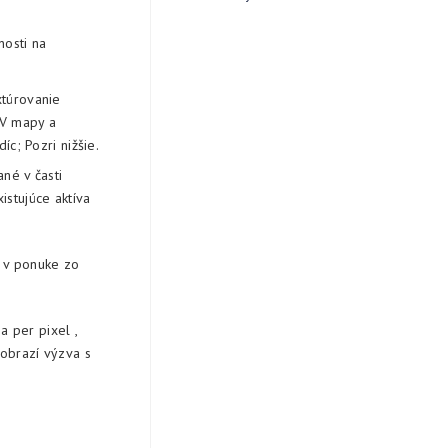
osti na
xtúrovanie
UV mapy a
c; Pozri nižšie.
ané v časti
istujúce aktíva
ť v ponuke zo
 per pixel ,
zobrazí výzva s