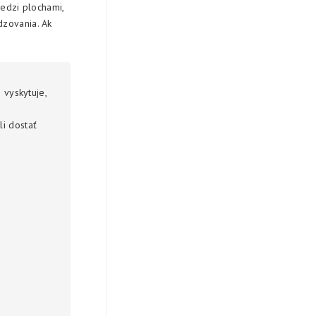
edzi plochami,
dzovania. Ak
 vyskytuje,
i dostať