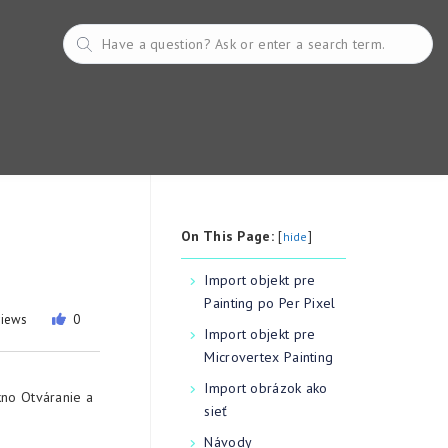
On This Page:
[
]
hide
Import objekt pre
Painting po Per Pixel
views
0
Import objekt pre
Microvertex Painting
Import obrázok ako
kno Otváranie a
sieť
Návody