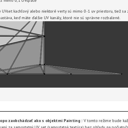
ts mimo 0,1 UVspace
 UVset kachľový alebo niektoré verty sú mimo 0-1 uv priestoru, tiež sa 
astáva, keď máte ďalšie UV kanály, ktoré nie sú správne rozbalené.
opo zaobchádzať ako s objektmi Painting :
V tomto režime bude kaž
aný za samostatný UV set (samostatná textúra) bez ohľadu na počiatoč