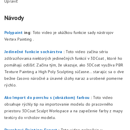
Upraviť
Návody
Polypaint
ing:
Toto video je ukážkou funkcie sady nástrojov
Vertex Painting .
Jedinečné funkcie sochárstva
:
Toto video začína sériu
zdôrazňovania niektorých jedinečných funkcií v 3DCoat , ktoré ho
pomáhajú odlíšiť. Začína tým, že ukazuje, ako 3DCoat využíva PBR
Texture Painting a High Poly Sculpting súčasne… starajúc sa o dve
bežne časovo náročné a únavné úlohy naraz a urobené pomerne
rýchlo.
Ako Import do povrchu s (obrázkom) farbou
:
Toto video
obsahuje rýchly tip na importovanie modelu do pracovného
priestoru 3DCoat Sculpt Workspace a na zapečenie farby z mapy
textúry do vrcholov modelu.