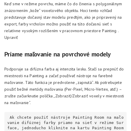
Keď sme v režime povrchu, máme čo do činenia s polygonálnym
znázornením „kože“ voxelového objektu. Hoci tento vzhľad
predstavuje dočasný stav modelu predtým, ako je pripravený na
export, farby vrcholov možno použiť na túto dočasnú sieť s
relatívne vysokým rozlíšením v pracovnom priestore Painting .
Upraviť
Priame maľovanie na povrchové modely
Podporuje sa difúzna farba aj intenzita lesku. Stačí sa prepnúť do
miestnosti na Painting a začať používať nástroje na farebné
maľovanie. Táto funkcia je predvolene „zapnutá“. Ak potrebujete
použiť bežné metódy maľovania (Per-Pixel, Micro-Vertex, atď.) –
zrušte začiarknutie políčka „Zobraziť/Zobraziť voxely v miestnosti
na maľovanie“.
 Ak chcete použiť nástroje Painting Room na maľo
vanie difúznej farby priamo na sieť v režime Sur
face, jednoducho kliknite na kartu Painting Room 