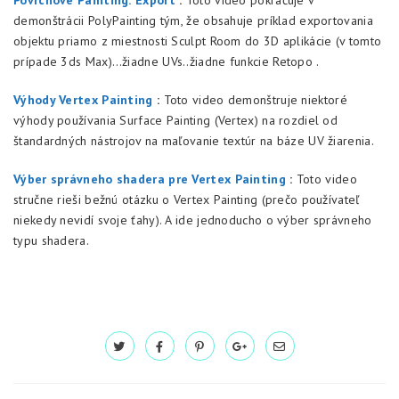
Povrchové Painting: Export
:
Toto video pokračuje v
demonštrácii PolyPainting tým, že obsahuje príklad exportovania
objektu priamo z miestnosti Sculpt Room do 3D aplikácie (v tomto
prípade 3ds Max)…žiadne UVs..žiadne funkcie Retopo .
Výhody Vertex Painting
:
Toto video demonštruje niektoré
výhody používania Surface Painting (Vertex) na rozdiel od
štandardných nástrojov na maľovanie textúr na báze UV žiarenia.
Výber správneho shadera pre Vertex Painting
:
Toto video
stručne rieši bežnú otázku o Vertex Painting (prečo používateľ
niekedy nevidí svoje ťahy). A ide jednoducho o výber správneho
typu shadera.