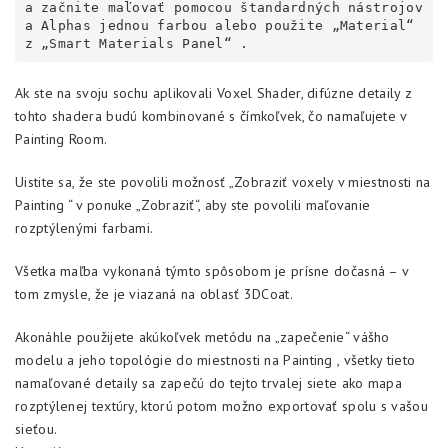
a začnite maľovať pomocou štandardných nástrojov 
a Alphas jednou farbou alebo použite „Material“ 
z „Smart Materials Panel“ .
Ak ste na svoju sochu aplikovali Voxel Shader, difúzne detaily z
tohto shadera budú kombinované s čímkoľvek, čo namaľujete v
Painting Room.
Uistite sa, že ste povolili možnosť „Zobraziť voxely v miestnosti na
Painting “ v ponuke „Zobraziť“, aby ste povolili maľovanie
rozptýlenými farbami.
Všetka maľba vykonaná týmto spôsobom je prísne dočasná – v
tom zmysle, že je viazaná na oblasť 3DCoat.
Akonáhle použijete akúkoľvek metódu na „zapečenie“ vášho
modelu a jeho topológie do miestnosti na Painting , všetky tieto
namaľované detaily sa zapečú do tejto trvalej siete ako mapa
rozptýlenej textúry, ktorú potom možno exportovať spolu s vašou
sieťou.