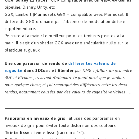
GGX, Burley 12 (UE4) :
GGX compatible avec Unreal4, 4A Games
pipeline, Disney, Unity, etc.
GGX, Lambert (Marmoset): GGX – compatible avec Marmoset. Il
diffère du GGX ordinaire par l’absence de modulation diffuse
supplémentaire.
Peinture à la main : Le meilleur pour les textures peintes à la
main. Il s’agit d’un shader GGX avec une spécularité nulle sur le
plastique rugueux.
Une comparaison de rendu de
différentes valeurs de
rugosité
dans 3DCoat et Blender
par DMG : j’allais un peu entre
3DC et Blender , essayant d’atteindre le point idéal que je voulais
pour quelque chose, et j’ai remarqué des différences entre les deux
rendus, notamment causées par des valeurs de rugosité variables .
..
Panorama en niveaux de gris :
utilisez des panoramas en
niveaux de gris pour éviter toute distorsion des couleurs.
Teinte lisse :
Teinte lisse (raccourci “5”).