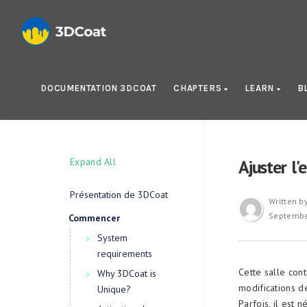
DOCUMENTATION 3DCOAT
CHAPTERS
LEARN
B
Expand All
Ajuster l'
Présentation de 3DCoat
Written b
Septembe
Commencer
System
requirements
Cette salle cont
Why 3DCoat is
modifications d
Unique?
Parfois, il est