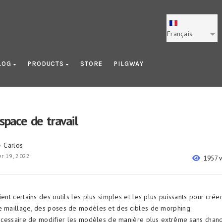
Français
LOG
PRODUCTS
STORE
PILGWAY
espace de travail
Carlos
y
r 19, 2022
1957 
ient certains des outils les plus simples et les plus puissants pour crée
e maillage, des poses de modèles et des cibles de morphing.
 nécessaire de modifier les modèles de manière plus extrême sans chan