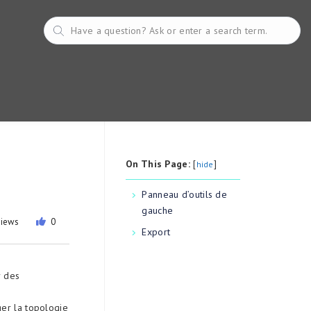
On This Page:
[
]
hide
Panneau d’outils de
gauche
views
0
Export
r des
ger la topologie