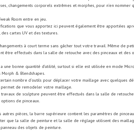
Poses, changements corporels extrêmes et morphes, pour n’en nommer 
 Tweak Room entre en jeu.
fications que vous apportez ici peuvent également être apportées aprè
, des cartes UV et des textures.
changements à court terme sans gâcher tout votre travail. Même de peti
nt être effectués dans la salle de retouche avec des pinceaux et des 
 une bonne quantité d’utilité, surtout si elle est utilisée en mode Micr
es Morph & Blendshapes.
 certain nombre d’outils pour déplacer votre maillage avec quelques d
s permet de remodeler votre maillage.
travaux de sculpture peuvent être effectués dans la salle de retouch
 options de pinceaux.
autres pièces, la barre supérieure contient les paramètres de pinceau h
ter que la salle de peinture et la salle de réglage utilisent des mailla
 panneau des objets de peinture.