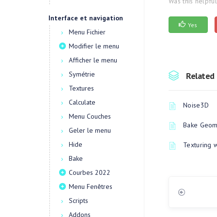
Was this helpfu
Interface et navigation
Yes
Menu Fichier
Modifier le menu
Afficher le menu
Symétrie
Related 
Textures
Calculate
Noise3D
Menu Couches
Bake Geome
Geler le menu
Hide
Texturing 
Bake
Courbes 2022
Menu Fenêtres
Scripts
Addons