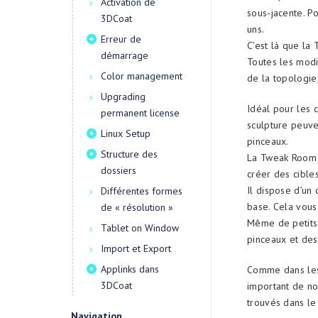
Activation de
sous-jacente. 
3DCoat
uns.
Erreur de
C’est là que la
démarrage
Toutes les modi
Color management
de la topologie
Upgrading
Idéal pour les 
permanent license
sculpture peuve
Linux Setup
pinceaux.
Structure des
La Tweak Room a
dossiers
créer des cibl
Il dispose d’un
Différentes formes
base. Cela vou
de « résolution »
Même de petits 
Tablet on Window
pinceaux et des
Import et Export
Applinks dans
Comme dans les 
3DCoat
important de no
trouvés dans le
Navigation