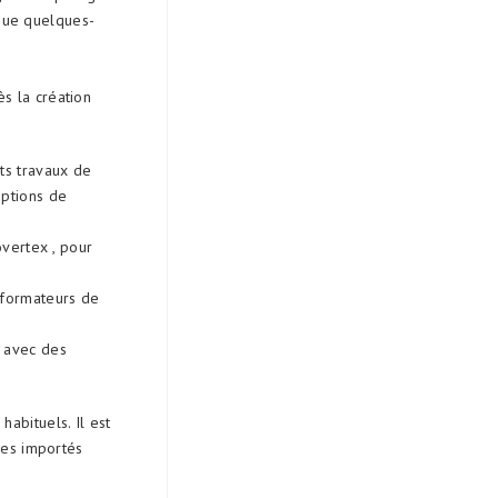
que quelques-
s la création
ts travaux de
options de
overtex , pour
éformateurs de
e avec des
abituels. Il est
ges importés