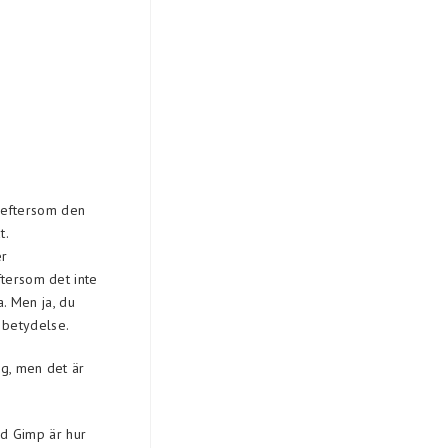
, eftersom den
t.
er
ftersom det inte
a. Men ja, du
 betydelse.
ag, men det är
d Gimp är hur