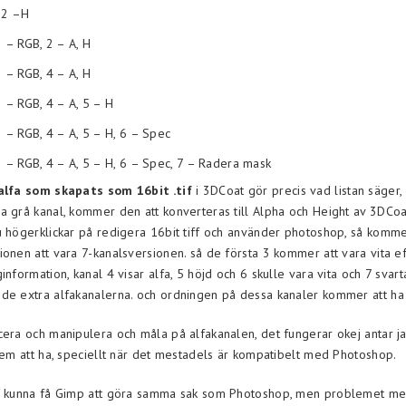
 2 –H
3 – RGB, 2 – A, H
3 – RGB, 4 – A, H
3 – RGB, 4 – A, 5 – H
 3 – RGB, 4 – A, 5 – H, 6 – Spec
 3 – RGB, 4 – A, 5 – H, 6 – Spec, 7 – Radera mask
alfa som skapats som 16bit .tif
i 3DCoat gör precis vad listan säger
a grå kanal, kommer den att konverteras till Alpha och Height av 3DCoa
u högerklickar på redigera 16bit tiff och använder photoshop, så komm
ionen att vara 7-kanalsversionen. så de första 3 kommer att vara vita e
information, kanal 4 visar alfa, 5 höjd och 6 skulle vara vita och 7 svart
de extra alfakanalerna. och ordningen på dessa kanaler kommer att ha
cera och manipulera och måla på alfakanalen, det fungerar okej antar j
stem att ha, speciellt när det mestadels är kompatibelt med Photoshop.
så kunna få Gimp att göra samma sak som Photoshop, men problemet me