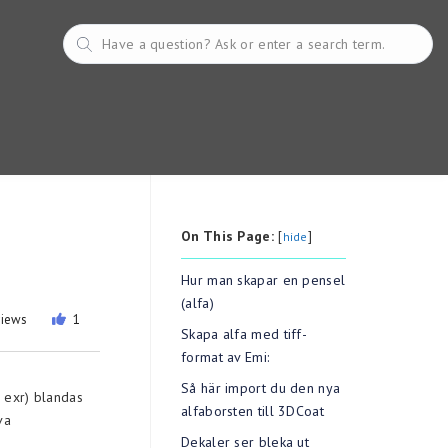
On This Page:
[
]
hide
Hur man skapar en pensel
(alfa)
views
1
Skapa alfa med tiff-
format av Emi:
Så här import du den nya
e exr) blandas
alfaborsten till 3DCoat
va
Dekaler ser bleka ut