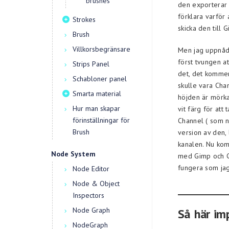
brushes
den exporterar 
förklara varför
Strokes
skicka den till
Brush
Villkorsbegränsare
Men jag uppnådd
först tvungen at
Strips Panel
det, det kommer 
Schabloner panel
skulle vara Cha
Smarta material
höjden är mörkar
Hur man skapar
vit färg för att
förinställningar för
Channel ( som nu
Brush
version av den, 
kanalen. Nu kom
Node System
med Gimp och Gi
fungera som jag
Node Editor
Node & Object
Inspectors
Node Graph
Så här im
NodeGraph