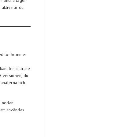
 i andra lager
 aktiv när du
 editor kommer
 kanaler snarare
D-versionen, du
kanalerna och
n nedan.
att användas