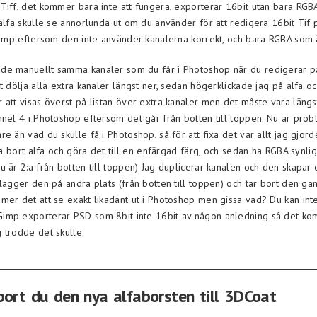
Tiff, det kommer bara inte att fungera, exporterar 16bit utan bara RGB
 alfa skulle se annorlunda ut om du använder för att redigera 16bit Tif
 Gimp eftersom den inte använder kanalerna korrekt, och bara RGBA som 
e manuellt samma kanaler som du får i Photoshop när du redigerar på 
t dölja alla extra kanaler längst ner, sedan högerklickade jag på alfa o
att visas överst på listan över extra kanaler men det måste vara längst
nnel 4 i Photoshop eftersom det går från botten till toppen. Nu är prob
e än vad du skulle få i Photoshop, så för att fixa det var allt jag gjord
 ta bort alfa och göra det till en enfärgad färg, och sedan ha RGBA synli
 är 2:a från botten till toppen) Jag duplicerar kanalen och den skapar 
lägger den på andra plats (från botten till toppen) och tar bort den gam
mer det att se exakt likadant ut i Photoshop men gissa vad? Du kan int
mp exporterar PSD som 8bit inte 16bit av någon anledning så det kom
 trodde det skulle.
port du den nya alfaborsten till 3DCoat