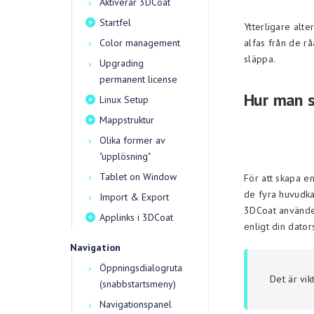
Aktiverar 3DCoat
Startfel
Ytterligare alte
Color management
alfas från de rå
släppa.
Upgrading
permanent license
Hur man s
Linux Setup
Mappstruktur
Olika former av
"upplösning"
Tablet on Window
För att skapa e
de fyra huvudka
Import & Export
3DCoat använder
Applinks i 3DCoat
enligt din dator
Navigation
Öppningsdialogruta
Det är vik
(snabbstartsmeny)
Navigationspanel