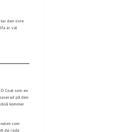
n tar den övre
lfa är väl
l 3D Coat som en
 baserad på den
 också kommer
kanalen som
att de röda