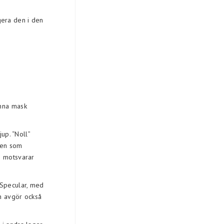
gera den i den
nna mask
up. “Noll”
den som
m motsvarar
 Specular, med
n avgör också