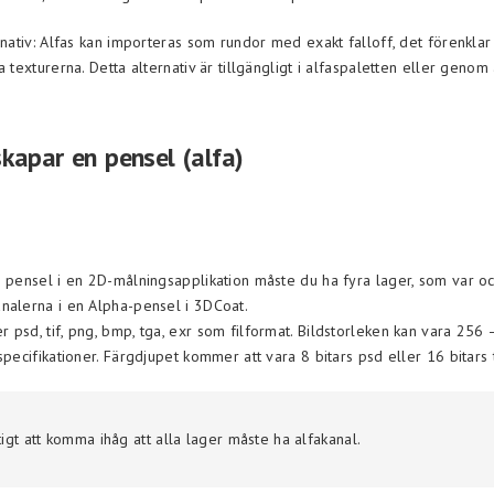
rnativ: Alfas kan importeras som rundor med exakt falloff, det förenklar
a texturerna. Detta alternativ är tillgängligt i alfaspaletten eller genom
kapar en pensel (alfa)
n pensel i en 2D-målningsapplikation måste du ha fyra lager, som var o
nalerna i en Alpha-pensel i 3DCoat.
 psd, tif, png, bmp, tga, exr som filformat. Bildstorleken kan vara 256
specifikationer. Färgdjupet kommer att vara 8 bitars psd eller 16 bitars t
tigt att komma ihåg att alla lager måste ha alfakanal.