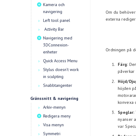
Kamera och
navigering
Om du behöver r
externa rediger
Left tool panel
Activity Bar
Navigering med
3DConnexion-
Ordningen på de
enheter
Quick Access Menu
Färg:
Den
Stylus doesn’t work
påverkar 
in sculpting
Höjd/Dju
Snabbtangenter
höjden på
motsvara
Gränssnitt & navigering
konvexa 
Arkiv-menyn
Speglar:
Redigera meny
nyanser a
Visa menyn
var Specu
Symmetri