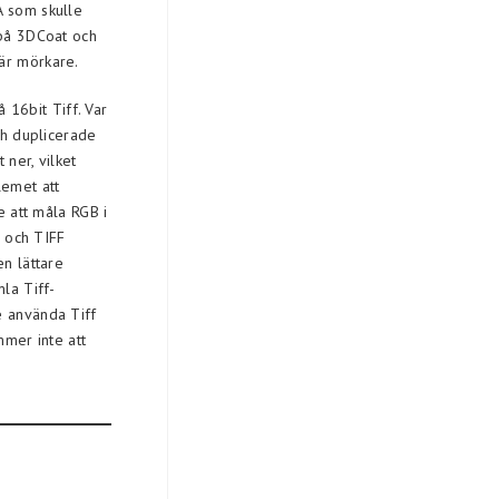
A som skulle
 på 3DCoat och
är mörkare.
16bit Tiff. Var
ch duplicerade
 ner, vilket
lemet att
e att måla RGB i
g och TIFF
en lättare
la Tiff-
e använda Tiff
mer inte att