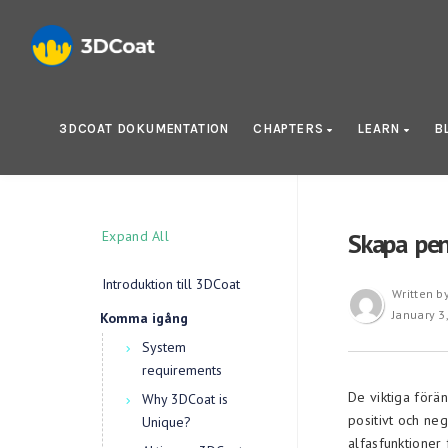
3DCOAT DOKUMENTATION
CHAPTERS
LEARN
B
Expand All
Skapa pen
Introduktion till 3DCoat
Written b
January 3
Komma igång
System
requirements
De viktiga förä
Why 3DCoat is
positivt och neg
Unique?
alfasfunktioner 