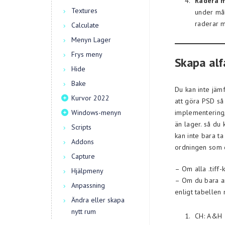
Radera m
Textures
under mål
raderar 
Calculate
Menyn Lager
Frys meny
Skapa alf
Hide
Bake
Du kan inte jäm
Kurvor 2022
att göra PSD så 
Windows-menyn
implementering,
än lager. så du
Scripts
kan inte bara t
Addons
ordningen som de
Capture
– Om alla .tiff
Hjälpmeny
– Om du bara a
Anpassning
enligt tabellen
Ändra eller skapa
nytt rum
CH: A&H