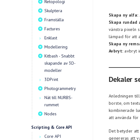
Retopologi
Skulptera
Skapa ny alfa:
Framställa
Skapa rundad a
Factures
vänstra pixeln 
lämpad för att a
Enklast
Skapa ny rems
Modellering
Avbryt:
avbryt i
Kitbash - Snabbt
skapande av 3D-
modeller
Dekaler s
3DPrint
Photogrammetry
Anledningen till
Nät till NURBS-
borste, om text
rummet
kombinerade lum
Nodes
att använda för 
Scripting & Core API
Det betyder att
Core API
genereras att va