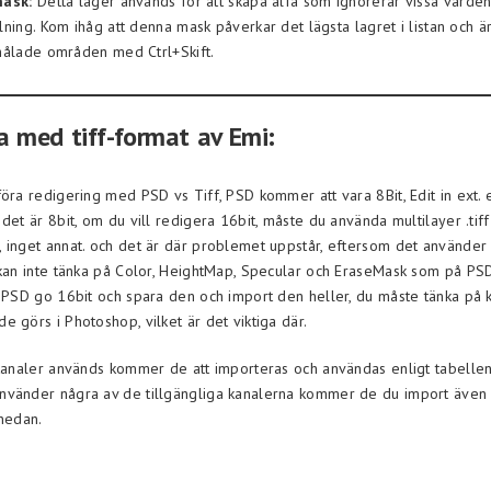
ask:
Detta lager används för att skapa alfa som ignorerar vissa värden
ning. Kom ihåg att denna mask påverkar det lägsta lagret i listan och är
målade områden med Ctrl+Skift.
a med tiff-format av Emi:
föra redigering med PSD vs Tiff, PSD kommer att vara 8Bit, Edit in ext.
det är 8bit, om du vill redigera 16bit, måste du använda multilayer .tiff
 inget annat. och det är där problemet uppstår, eftersom det använder
 kan inte tänka på Color, HeightMap, Specular och EraseMask som på PS
a PSD go 16bit och spara den och import den heller, du måste tänka på 
 görs i Photoshop, vilket är det viktiga där.
-kanaler används kommer de att importeras och användas enligt tabelle
nvänder några av de tillgängliga kanalerna kommer de du import även 
 nedan.