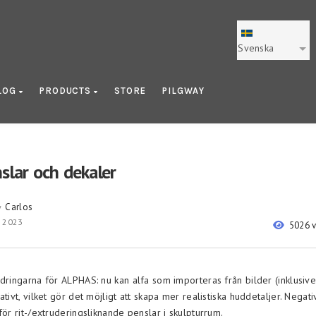
Svenska
LOG
PRODUCTS
STORE
PILGWAY
slar och dekaler
Carlos
y
, 2023
5026 
ndringarna för ALPHAS: nu kan alfa som importeras från bilder (inklusiv
ativt, vilket gör det möjligt att skapa mer realistiska huddetaljer. Negati
för rit-/extruderingsliknande penslar i skulpturrum.