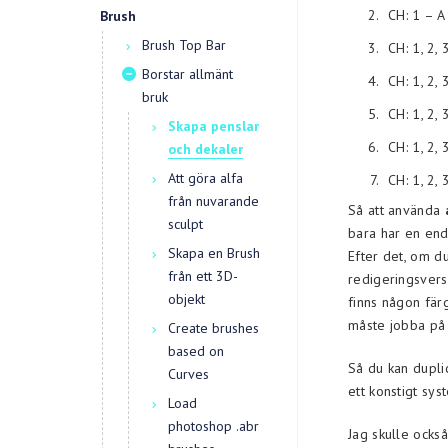
CH: 1 – A
Brush
Brush Top Bar
CH: 1, 2, 
Borstar allmänt
CH: 1, 2, 
bruk
CH: 1, 2, 
Skapa penslar
CH: 1, 2,
och dekaler
Att göra alfa
CH: 1, 2,
från nuvarande
Så att använda
sculpt
bara har en end
Skapa en Brush
Efter det, om d
från ett 3D-
redigeringsvers
objekt
finns någon färg
måste jobba på 
Create brushes
based on
Så du kan dupli
Curves
ett konstigt sy
Load
photoshop .abr
Jag skulle ock