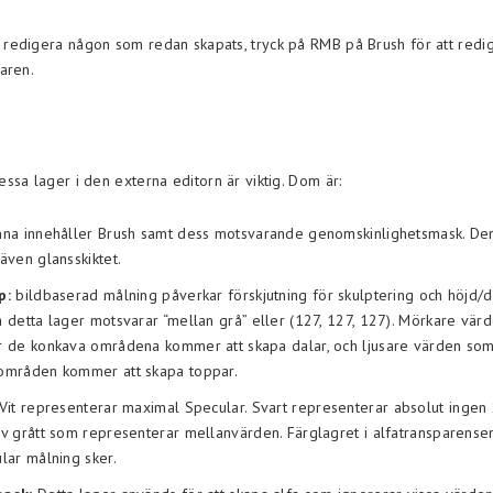
edigera någon som redan skapats, tryck på RMB på Brush för att redi
aren.
ssa lager i den externa editorn är viktig. Dom är:
na innehåller Brush samt dess motsvarande genomskinlighetsmask. De
även glansskiktet.
p:
bildbaserad målning påverkar förskjutning för skulptering och höjd/dj
 detta lager motsvarar “mellan grå” eller (127, 127, 127). Mörkare vär
r de konkava områdena kommer att skapa dalar, och ljusare värden so
områden kommer att skapa toppar.
Vit representerar maximal Specular. Svart representerar absolut ingen
v grått som representerar mellanvärden. Färglagret i alfatransparense
lar målning sker.