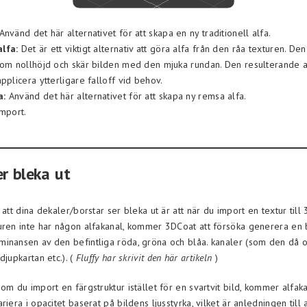
Använd det här alternativet för att skapa en ny traditionell alfa.
lfa:
Det är ett viktigt alternativ att göra alfa från den råa texturen. De
som nollhöjd och skär bilden med den mjuka rundan. Den resulterande a
pplicera ytterligare falloff vid behov.
a:
Använd det här alternativet för att skapa ny remsa alfa.
mport.
er bleka ut
 att dina dekaler/borstar ser bleka ut är att när du import en textur til
uren inte har någon alfakanal, kommer 3DCoat att försöka generera en
inansen av den befintliga röda, gröna och blåa. kanaler (som den då
djupkartan etc.). (
Fluffy har skrivit den här artikeln
)
 om du import en färgstruktur istället för en svartvit bild, kommer alfa
riera i opacitet baserat på bildens ljusstyrka, vilket är anledningen till 