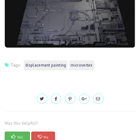
Tags:
displacement painting
microvertex
Was this helpful?
Yes
No