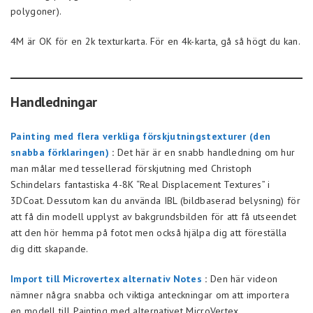
polygoner).
4M är OK för en 2k texturkarta. För en 4k-karta, gå så högt du kan.
Handledningar
Painting med flera verkliga förskjutningstexturer (den
snabba förklaringen)
:
Det här är en snabb handledning om hur
man målar med tessellerad förskjutning med Christoph
Schindelars fantastiska 4-8K “Real Displacement Textures” i
3DCoat. Dessutom kan du använda IBL (bildbaserad belysning) för
att få din modell upplyst av bakgrundsbilden för att få utseendet
att den hör hemma på fotot men också hjälpa dig att föreställa
dig ditt skapande.
Import till Microvertex alternativ Notes
:
Den här videon
nämner några snabba och viktiga anteckningar om att importera
en modell till Painting med alternativet MicroVertex