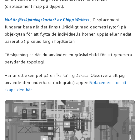
(displacement map på djupet).
Vad är förskjutningskartor? av Chipp Walters
,
Displacement
fungerar bara när det finns tillräckligt med geometri (ytor) på
objektytan för att flytta de individuella hörnen uppåt eller nedåt
baserat på pixelns färg i höjdkartan.
Förskjutning är där du använder en gråskalebild för att generera
betydande topologi.
Här är ett exempel på en “karta” i gråskala. Observera att jag
använde den underbara (och gratis) appen
JSplacement för att
skapa den här
.