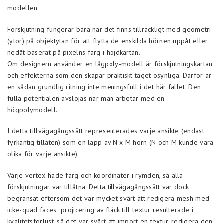
modellen.
Förskjutning fungerar bara när det finns tillräckligt med geometri
(ytor) på objektytan för att flytta de enskilda hörnen uppåt eller
nedåt baserat på pixelns färg i höjdkartan.
Om designern använder en lågpoly-modell är förskjutningskartan
och effekterna som den skapar praktiskt taget osynliga. Därför är
en sådan grundlig ritning inte meningsfull i det här fallet. Den
fulla potentialen avslöjas när man arbetar med en
högpolymodell.
I detta tillvägagångssätt representerades varje ansikte (endast
fyrkantig tillåten) som en lapp av N x M hörn (N och M kunde vara
olika för varje ansikte).
Varje vertex hade färg och koordinater i rymden, så alla
förskjutningar var tillåtna. Detta tillvägagångssätt var dock
begränsat eftersom det var mycket svårt att redigera mesh med
icke-quad faces; projicering av fläck till textur resulterade i
kvalitetsförlust, så det var svårt att import en textur, redigera den