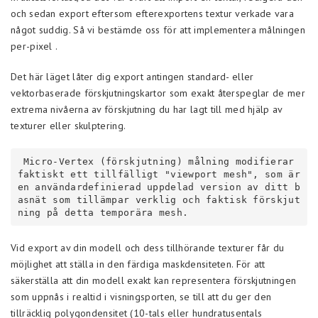
och sedan export eftersom efterexportens textur verkade vara
något suddig. Så vi bestämde oss för att implementera målningen
per-pixel .
Det här läget låter dig export antingen standard- eller
vektorbaserade förskjutningskartor som exakt återspeglar de mer
extrema nivåerna av förskjutning du har lagt till med hjälp av
texturer eller skulptering.
 Micro-Vertex (förskjutning) målning modifierar 
faktiskt ett tillfälligt "viewport mesh", som är 
en användardefinierad uppdelad version av ditt b
asnät som tillämpar verklig och faktisk förskjut
ning på detta temporära mesh.
Vid export av din modell och dess tillhörande texturer får du
möjlighet att ställa in den färdiga maskdensiteten. För att
säkerställa att din modell exakt kan representera förskjutningen
som uppnås i realtid i visningsporten, se till att du ger den
tillräcklig polygondensitet (10-tals eller hundratusentals