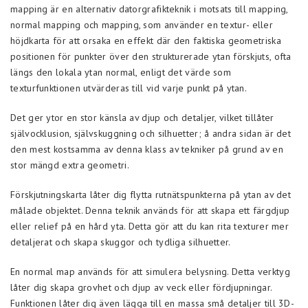
mapping är en alternativ datorgrafikteknik i motsats till mapping,
normal mapping och mapping, som använder en textur- eller
höjdkarta för att orsaka en effekt där den faktiska geometriska
positionen för punkter över den strukturerade ytan förskjuts, ofta
längs den lokala ytan normal, enligt det värde som
texturfunktionen utvärderas till vid varje punkt på ytan.
Det ger ytor en stor känsla av djup och detaljer, vilket tillåter
självocklusion, självskuggning och silhuetter; å andra sidan är det
den mest kostsamma av denna klass av tekniker på grund av en
stor mängd extra geometri.
Förskjutningskarta låter dig flytta rutnätspunkterna på ytan av det
målade objektet. Denna teknik används för att skapa ett färgdjup
eller relief på en hård yta. Detta gör att du kan rita texturer mer
detaljerat och skapa skuggor och tydliga silhuetter.
En normal map används för att simulera belysning. Detta verktyg
låter dig skapa grovhet och djup av veck eller fördjupningar.
Funktionen låter dig även lägga till en massa små detaljer till 3D-