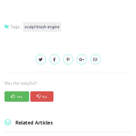
Tags:
sculpt brush engine
Was this helpful?
Yes
No
Related Articles