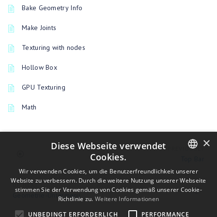
Bake Geometry Info
Make Joints
Texturing with nodes
Hollow Box
GPU Texturing
Math
×
Diese Webseite verwendet
PREVIOUSLY
Cookies.
Top Bar
ENGLISH
Wir verwenden Cookies, um die Benutzerfreundlichkeit unserer
Website zu verbessern. Durch die weitere Nutzung unserer Webseite
UP NEXT
BULGARIAN
stimmen Sie der Verwendung von Cookies gemäß unserer Cookie-
Geometrie-Untermenü
Richtlinie zu.
Weitere Informationen
CROATIAN
UNBEDINGT ERFORDERLICH
PERFORMANCE