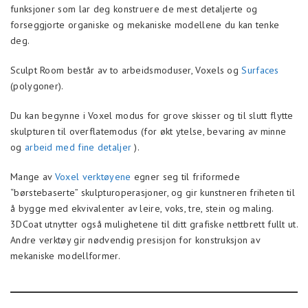
funksjoner som lar deg konstruere de mest detaljerte og
forseggjorte organiske og mekaniske modellene du kan tenke
deg.
Sculpt Room består av to arbeidsmoduser, Voxels og
Surfaces
(polygoner).
Du kan begynne i Voxel modus for grove skisser og til slutt flytte
skulpturen til overflatemodus (for økt ytelse, bevaring av minne
og
arbeid med fine detaljer
).
Mange av
Voxel verktøyene
egner seg til friformede
“børstebaserte” skulpturoperasjoner, og gir kunstneren friheten til
å bygge med ekvivalenter av leire, voks, tre, stein og maling.
3DCoat utnytter også mulighetene til ditt grafiske nettbrett fullt ut.
Andre verktøy gir nødvendig presisjon for konstruksjon av
mekaniske modellformer.