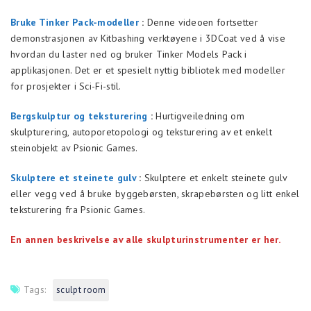
Bruke Tinker Pack-modeller
:
Denne videoen fortsetter
demonstrasjonen av Kitbashing verktøyene i 3DCoat ved å vise
hvordan du laster ned og bruker Tinker Models Pack i
applikasjonen. Det er et spesielt nyttig bibliotek med modeller
for prosjekter i Sci-Fi-stil.
Bergskulptur og teksturering
:
Hurtigveiledning om
skulpturering, autoporetopologi og teksturering av et enkelt
steinobjekt av Psionic Games.
Skulptere et steinete gulv
:
Skulptere et enkelt steinete gulv
eller vegg ved å bruke byggebørsten, skrapebørsten og litt enkel
teksturering fra Psionic Games.
En annen beskrivelse av alle skulpturinstrumenter er her.
Tags:
sculpt room