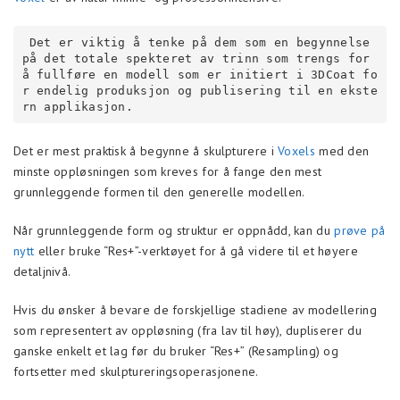
 Det er viktig å tenke på dem som en begynnelse 
på det totale spekteret av trinn som trengs for 
å fullføre en modell som er initiert i 3DCoat fo
r endelig produksjon og publisering til en ekste
rn applikasjon.
Det er mest praktisk å begynne å skulpturere i
Voxels
med den
minste oppløsningen som kreves for å fange den mest
grunnleggende formen til den generelle modellen.
Når grunnleggende form og struktur er oppnådd, kan du
prøve på
nytt
eller bruke “Res+”-verktøyet for å gå videre til et høyere
detaljnivå.
Hvis du ønsker å bevare de forskjellige stadiene av modellering
som representert av oppløsning (fra lav til høy), dupliserer du
ganske enkelt et lag før du bruker “Res+” (Resampling) og
fortsetter med skulptureringsoperasjonene.