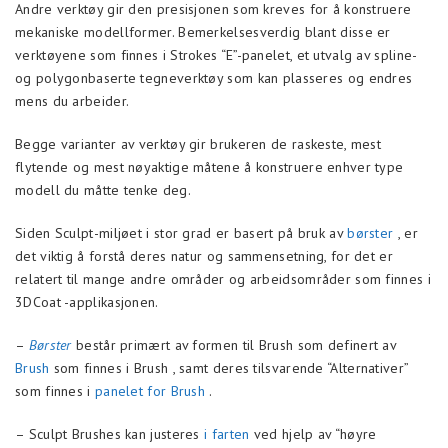
Andre verktøy gir den presisjonen som kreves for å konstruere
mekaniske modellformer. Bemerkelsesverdig blant disse er
verktøyene som finnes i Strokes “E”-panelet, et utvalg av spline-
og polygonbaserte tegneverktøy som kan plasseres og endres
mens du arbeider.
Begge varianter av verktøy gir brukeren de raskeste, mest
flytende og mest nøyaktige måtene å konstruere enhver type
modell du måtte tenke deg.
Siden Sculpt-miljøet i stor grad er basert på bruk av
børster
, er
det viktig å forstå deres natur og sammensetning, for det er
relatert til mange andre områder og arbeidsområder som finnes i
3DCoat -applikasjonen.
–
Børster
består primært av formen til Brush som definert av
Brush
som finnes i Brush , samt deres tilsvarende “Alternativer”
som finnes i
panelet for Brush
.
– Sculpt Brushes kan justeres
i farten
ved hjelp av “høyre