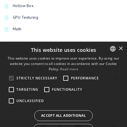
Hollow Box
GPU Texturing
Math
×
This website uses cookies
PREVIOUSLY
This website uses cookies to improve user experience. By using our
Polygrupper
website you consent to all cookies in accordance with our Cookie
ENGLISH
Policy.
Read more
BULGARIAN
UP NEXT
STRICTLY NECESSARY
PERFORMANCE
Sculpt Layer
CROATIAN
TARGETING
FUNCTIONALITY
CZECH
UNCLASSIFIED
DANISH
DUTCH
ACCEPT ALL ADDITIONAL
ESTONIAN