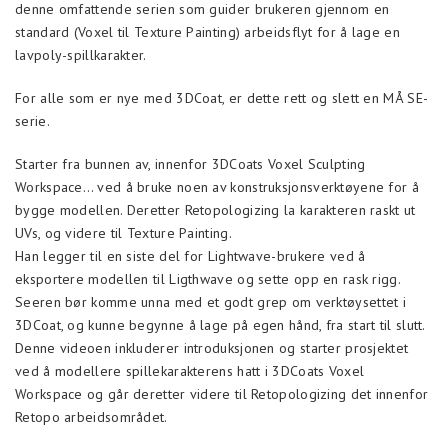
denne omfattende serien som guider brukeren gjennom en
standard (Voxel til Texture Painting) arbeidsflyt for å lage en
lavpoly-spillkarakter.
For alle som er nye med 3DCoat, er dette rett og slett en MÅ SE-
serie.
Starter fra bunnen av, innenfor 3DCoats Voxel Sculpting
Workspace… ved å bruke noen av konstruksjonsverktøyene for å
bygge modellen. Deretter Retopologizing la karakteren raskt ut
UVs, og videre til Texture Painting.
Han legger til en siste del for Lightwave-brukere ved å
eksportere modellen til Ligthwave og sette opp en rask rigg.
Seeren bør komme unna med et godt grep om verktøysettet i
3DCoat, og kunne begynne å lage på egen hånd, fra start til slutt.
Denne videoen inkluderer introduksjonen og starter prosjektet
ved å modellere spillekarakterens hatt i 3DCoats Voxel
Workspace og går deretter videre til Retopologizing det innenfor
Retopo arbeidsområdet.