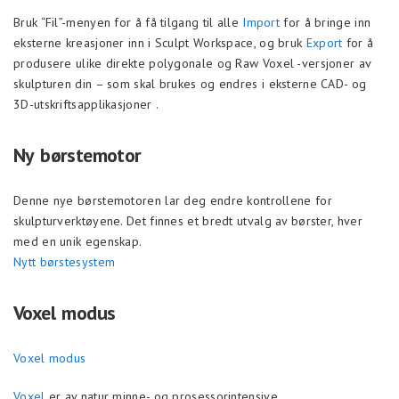
Bruk “Fil”-menyen for å få tilgang til alle
Import
for å bringe inn
eksterne kreasjoner inn i Sculpt Workspace, og bruk
Export
for å
produsere ulike direkte polygonale og Raw Voxel -versjoner av
skulpturen din – som skal brukes og endres i eksterne CAD- og
3D-utskriftsapplikasjoner .
Ny børstemotor
Denne nye børstemotoren lar deg endre kontrollene for
skulpturverktøyene. Det finnes et bredt utvalg av børster, hver
med en unik egenskap.
Nytt børstesystem
Voxel modus
Voxel modus
Voxel
er av natur minne- og prosessorintensive.