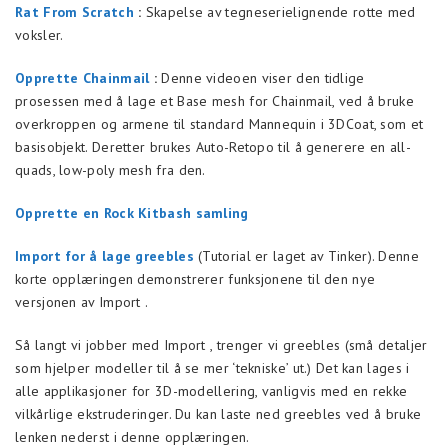
Rat From Scratch
:
Skapelse av tegneserielignende rotte med
voksler.
Opprette Chainmail
:
Denne videoen viser den tidlige
prosessen med å lage et Base mesh for Chainmail, ved å bruke
overkroppen og armene til standard Mannequin i 3DCoat, som et
basisobjekt. Deretter brukes Auto-Retopo til å generere en all-
quads, low-poly mesh fra den.
Opprette en Rock Kitbash samling
Import for å lage greebles
(Tutorial er laget av Tinker). Denne
korte opplæringen demonstrerer funksjonene til den nye
versjonen av Import .
Så langt vi jobber med Import , trenger vi greebles (små detaljer
som hjelper modeller til å se mer ‘tekniske’ ut.) Det kan lages i
alle applikasjoner for 3D-modellering, vanligvis med en rekke
vilkårlige ekstruderinger. Du kan laste ned greebles ved å bruke
lenken nederst i denne opplæringen.