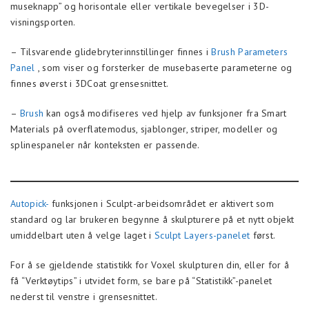
museknapp” og horisontale eller vertikale bevegelser i 3D-
visningsporten.
– Tilsvarende glidebryterinnstillinger finnes i
Brush Parameters
Panel
, som viser og forsterker de musebaserte parameterne og
finnes øverst i 3DCoat grensesnittet.
–
Brush
kan også modifiseres ved hjelp av funksjoner fra Smart
Materials på overflatemodus, sjablonger, striper, modeller og
splinespaneler når konteksten er passende.
Autopick-
funksjonen i Sculpt-arbeidsområdet er aktivert som
standard og lar brukeren begynne å skulpturere på et nytt objekt
umiddelbart uten å velge laget i
Sculpt Layers-panelet
først.
For å se gjeldende statistikk for Voxel skulpturen din, eller for å
få “Verktøytips” i utvidet form, se bare på “Statistikk”-panelet
nederst til venstre i grensesnittet.