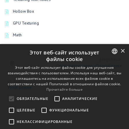
Hollow Box
GPU Texturing
Math
×
Этот веб-сайт использует
файлы cookie
PREVIOUSLY
Скульптурное меню «Правый клик»
ENGLISH
Этот веб-сайт использует файлы cookie для улучшения
взаимодействия с пользователем. Используя наш веб-сайт, вы
BULGARIAN
соглашаетесь на использование всех файлов cookie в
UP NEXT
соответствии с нашей Политикой в ​​отношении файлов cookie.
CROATIAN
Voxel режим
Прочитайте больше
CZECH
ОБЯЗАТЕЛЬНЫЕ
АНАЛИТИЧЕСКИЕ
DANISH
ЦЕЛЕВЫЕ
ФУНКЦИОНАЛЬНЫЕ
DUTCH
НЕКЛАССИФИЦИРОВАННЫЕ
ESTONIAN