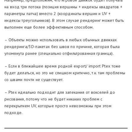
Например, предположим, что игровой движок будет получать
на вход три потока (позиция вершины + индексы квадратов +
параметры патча) вместо 2 (координаты вершин и UV +
индексы треугольников). В этом случае рендеринг может быть
выполнен еще более эффективным способом.
– Объекты можно использовать в любых обычных движках
рендеринга/3D-пакетах без швов по причине, которая была
упомянута ранее (специально отфильтрованная граница).
– Если в ближайшее время родной export/ import Ptex тоже
будет делаться, но это не слишком критично, т.к. там проблемы
со швами почти не существует.
– Ptex идеально подходит для запекания от вокселей до
рисования, потому что не будет никаких проблем с
перекрытием UV, которые просто невозможны при этом
подходе.