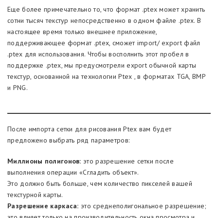
Еще более примечательно то, что формат .ptex может хранить
сотни тысяч текстур непосредственно в одном файле .ptex. В
настоящее время только внешнее приложение,
поддерживающее формат .ptex, сможет import/ export файл
.ptex для использования. Чтобы восполнить этот пробел в
поддержке .ptex, мы предусмотрели export обычной карты
текстур, основанной на технологии Ptex , в форматах TGA, BMP
и PNG.
После импорта сетки для рисования Ptex вам будет
предложено выбрать ряд параметров:
Миллионы полигонов:
это разрешение сетки после
выполнения операции «Сгладить объект».
Это должно быть больше, чем количество пикселей вашей
текстурной карты.
Разрешение каркаса:
это среднеполигональное разрешение;
это влияет только на производительность окна просмотра и