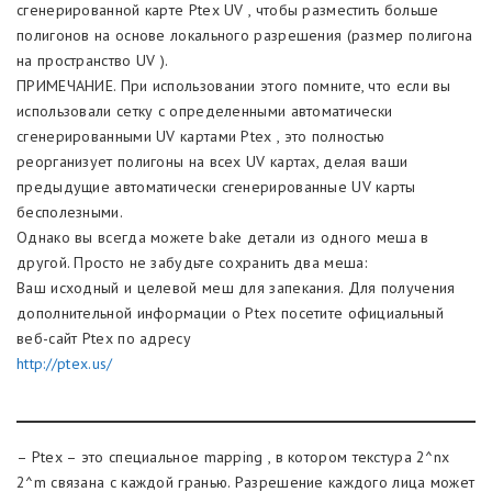
сгенерированной карте Ptex UV , чтобы разместить больше
полигонов на основе локального разрешения (размер полигона
на пространство UV ).
ПРИМЕЧАНИЕ. При использовании этого помните, что если вы
использовали сетку с определенными автоматически
сгенерированными UV картами Ptex , это полностью
реорганизует полигоны на всех UV картах, делая ваши
предыдущие автоматически сгенерированные UV карты
бесполезными.
Однако вы всегда можете bake детали из одного меша в
другой. Просто не забудьте сохранить два меша:
Ваш исходный и целевой меш для запекания. Для получения
дополнительной информации о Ptex посетите официальный
веб-сайт Ptex по адресу
http://ptex.us/
– Ptex – это специальное mapping , в котором текстура 2^nx
2^m связана с каждой гранью. Разрешение каждого лица может