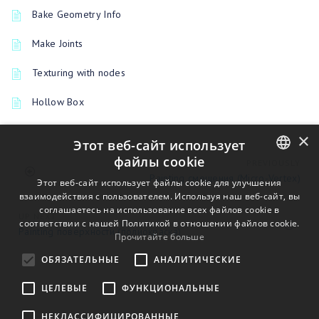
Bake Geometry Info
Make Joints
Texturing with nodes
Hollow Box
×
Этот веб-сайт использует
файлы cookie
PREVIOUSLY
Painting смещения (Micro-Vertex)
ENGLISH
Этот веб-сайт использует файлы cookie для улучшения
взаимодействия с пользователем. Используя наш веб-сайт, вы
BULGARIAN
соглашаетесь на использование всех файлов cookie в
UP NEXT
соответствии с нашей Политикой в ​​отношении файлов cookie.
CROATIAN
Painting поверхности (полиокраска)
Прочитайте больше
CZECH
ОБЯЗАТЕЛЬНЫЕ
АНАЛИТИЧЕСКИЕ
DANISH
ЦЕЛЕВЫЕ
ФУНКЦИОНАЛЬНЫЕ
DUTCH
НЕКЛАССИФИЦИРОВАННЫЕ