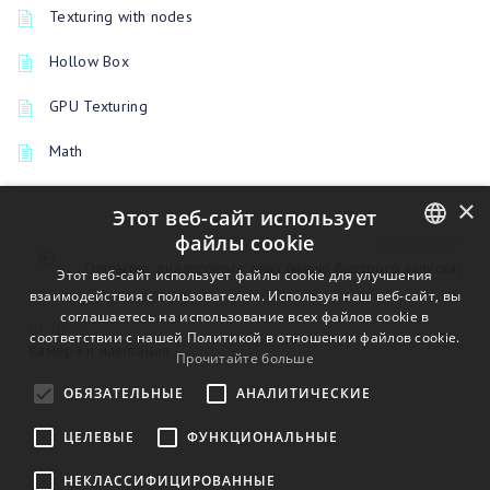
Texturing with nodes
Hollow Box
GPU Texturing
Math
×
Этот веб-сайт использует
файлы cookie
PREVIOUSLY
Открытие диалогового окна (меню быстрого запуска)
ENGLISH
Этот веб-сайт использует файлы cookie для улучшения
взаимодействия с пользователем. Используя наш веб-сайт, вы
BULGARIAN
соглашаетесь на использование всех файлов cookie в
UP NEXT
соответствии с нашей Политикой в ​​отношении файлов cookie.
CROATIAN
Камера и навигация
Прочитайте больше
CZECH
ОБЯЗАТЕЛЬНЫЕ
АНАЛИТИЧЕСКИЕ
DANISH
ЦЕЛЕВЫЕ
ФУНКЦИОНАЛЬНЫЕ
DUTCH
НЕКЛАССИФИЦИРОВАННЫЕ