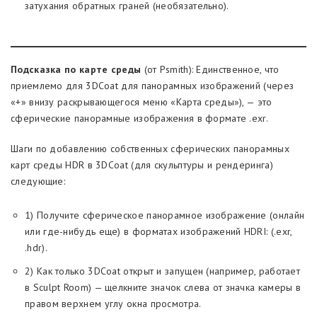
затухания обратных граней (необязательно).
Подсказка по карте среды
(от Psmith): Единственное, что
приемлемо для 3DCoat для панорамных изображений (через
«+» внизу раскрывающегося меню «Карта среды»), — это
сферические панорамные изображения в формате .exr.
Шаги по добавлению собственных сферических панорамных
карт среды HDR в 3DCoat (для скульптуры и рендеринга)
следующие:
1) Получите сферическое панорамное изображение (онлайн
или где-нибудь еще) в форматах изображений HDRI: (.exr,
.hdr).
2) Как только 3DCoat открыт и запущен (например, работает
в Sculpt Room) — щелкните значок слева от значка камеры в
правом верхнем углу окна просмотра.